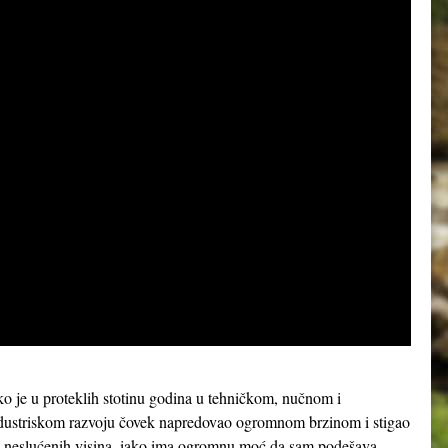
ko je u proteklih stotinu godina u tehničkom, nučnom i
dustriskom razvoju čovek napredovao ogromnom brzinom i stigao
 neslućenih visina, iako ima ogromnu moć da sam podešava