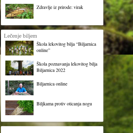
Zdravlje iz prirode: virak
Lečenje biljem
Škola lekovitog bilja “Biljarnica
online”
Škola poznavanja lekovitog bilja
Biljarnica 2022
Biljarnica online
Biljkama protiv oticanja nogu