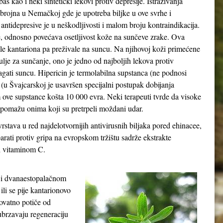
kao i neki sintetički lekovi protiv depresije. Istraživanja
o brojna u Nemačkoj gde je upotreba biljke u ove svrhe i
 antidepresive je u neškodljivosti i malom broju kontraindikacija.
e, odnosno povećava osetljivost kože na sunčeve zrake. Ova
le kantariona pa preživale na suncu. Na njihovoj koži primećene
ulje za sunčanje, ono je jedno od najboljih lekova protiv
agati suncu. Hipericin je termolabilna supstanca (ne podnosi
 (u Švajcarskoj je usavršen specijalni postupak dobijanja
ove supstance košta 10 000 evra. Neki terapeuti tvrde da visoke
a pomažu onima koji su pretrpeli moždani udar.
stava u red najdelotvornijih antivirusnih biljaka pored ehinacee,
arati protiv gripa na evropskom tržištu sadrže ekstrakte
 i vitaminom C.
u i dvanaestopalačnom
ili se pije kantarionovo
rovatno potiče od
 ubrzavaju regeneraciju