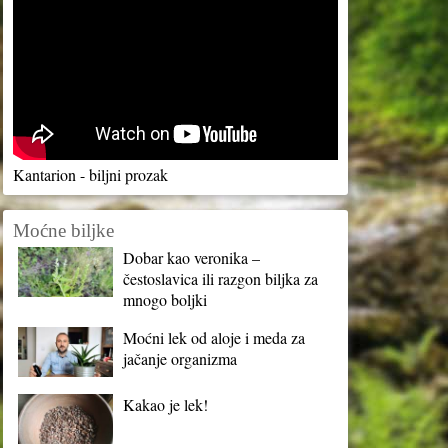
Kantarion - biljni prozak
Moćne biljke
Dobar kao veronika –
čestoslavica ili razgon biljka za
mnogo boljki
Moćni lek od aloje i meda za
jačanje organizma
Kakao je lek!