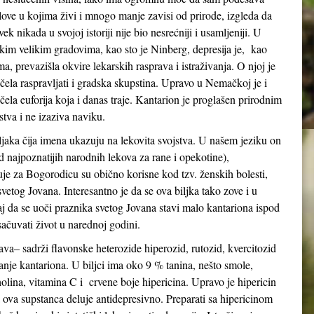
love u kojima živi i mnogo manje zavisi od prirode, izgleda da
vek nikada u svojoj istoriji nije bio nesrećniji i usamljeniji. U
kim velikim gradovima, kao sto je Ninberg, depresija je, kao
ma, prevazišla okvire lekarskih rasprava i istraživanja. O njoj je
čela raspravljati i gradska skupstina. Upravo u Nemačkoj je i
čela euforija koja i danas traje. Kantarion je proglašen prirodnim
tva i ne izaziva naviku.
aka čija imena ukazuju na lekovita svojstva. U našem jeziku on
od najpoznatijih narodnih lekova za rane i opekotine),
zuje za Bogorodicu su obično korisne kod tzv. ženskih bolesti,
a svetog Jovana. Interesantno je da se ova biljka tako zove i u
ičaj da se uoči praznika svetog Jovana stavi malo kantariona ispod
 sačuvati život u narednoj godini.
ava– sadrži flavonske heterozide hiperozid, rutozid, kvercitozid
anje kantariona. U biljci ima oko 9 % tanina, nešto smole,
holina, vitamina C i crvene boje hipericina. Upravo je hipericin
a ova supstanca deluje antidepresivno. Preparati sa hipericinom