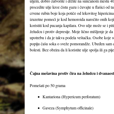
uljem, dobro zatvorite i držite na sunčanom mestu 4
procedite ulje kroz čistu gazu i čuvajte u flašici o
crvene rubin boje koja potiče od lekovitog hipericina
izuzetne pomoći je kod hemoroida naročito onih koji 
koristiti kod pucanja kapilara. Ovo ulje može se i pi
želudcu i protiv depresije. Moje lično mišljenje je da
upotrebu i da je takva podela veštačka. Osobe koje 
popiju čašu soka o sveže pomorandže. Ubeđen sam da
bolesti. Bez obzira da li koristite ulje spolja ili ga pij
Čajna mešavina protiv čira na želudcu i dvanae
Pomešati po 50 grama
Kantariona (Hypericum perforatum)
Gaveza (Symphytum officinale)