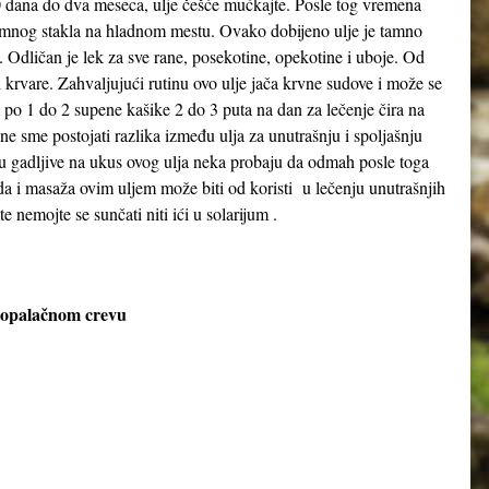
0 dana do dva meseca, ulje češće mućkajte. Posle tog vremena
d tamnog stakla na hladnom mestu. Ovako dobijeno ulje je tamno
. Odličan je lek za sve rane, posekotine, opekotine i uboje. Od
krvare. Zahvaljujući rutinu ovo ulje jača krvne sudove i može se
ti po 1 do 2 supene kašike 2 do 3 puta na dan za lečenje čira na
 ne sme postojati razlika između ulja za unutrašnju i spoljašnju
su gadljive na ukus ovog ulja neka probaju da odmah posle toga
 i masaža ovim uljem može biti od koristi u lečenju unutrašnjih
ete nemojte se sunčati niti ići u solarijum .
stopalačnom crevu