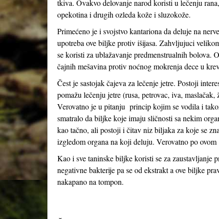
tkiva. Ovakvo delovanje narod koristi u lečenju rana
opekotina i drugih ozleda kože i sluzokože.
Primećeno je i svojstvo kantariona da deluje na nerv
upotreba ove biljke protiv išijasa. Zahvljujuci veliko
se koristi za ublažavanje predmenstrualnih bolova. Ov
čajnih mešavina protiv noćnog mokrenja dece u krev
Čest je sastojak čajeva za lečenje jetre. Postoji inter
pomažu lečenju jetre (rusa, petrovac, iva, maslačak, ž
Verovatno je u pitanju princip kojim se vodila i ta
smatralo da biljke koje imaju sličnosti sa nekim or
kao tačno, ali postoji i čitav niz biljaka za koje se z
izgledom organa na koji deluju. Verovatno po ovom p
Kao i sve taninske biljke koristi se za zaustavljanje
negativne bakterije pa se od ekstrakt a ove biljke pra
nakapano na tompon.