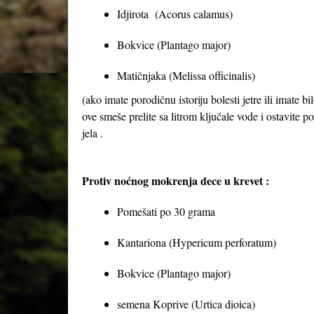
Idjirota (Acorus calamus)
Bokvice (Plantago major)
Matičnjaka (Melissa officinalis)
(ako imate porodičnu istoriju bolesti jetre ili imate 
ove smeše prelite sa litrom ključale vode i ostavite p
jela .
Protiv noćnog mokrenja dece u krevet :
Pomešati po 30 grama
Kantariona (Hypericum perforatum)
Bokvice (Plantago major)
semena Koprive (Urtica dioica)