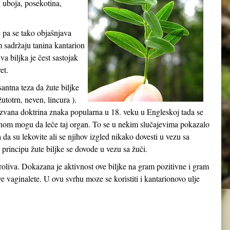
, uboja, posekotina,
e pa se tako objašnjava
m sadržaju tanina kantarion
a biljka je čest sastojak
et.
esantna teza da žute biljke
utotrn, neven, lincura ).
kozvana doktrina znaka popularna u 18. veku u Engleskoj tada se
ganom mogu da leče taj organ. To se u nekim slučajevima pokazalo
na da su lekovite ali se njihov izgled nikako dovesti u vezu sa
rincipu žute biljke se dovode u vezu sa žuči.
 proliva. Dokazana je aktivnost ove biljke na gram pozitivne i gram
ve vaginalete. U ovu svrhu moze se koristiti i kantarionovo ulje