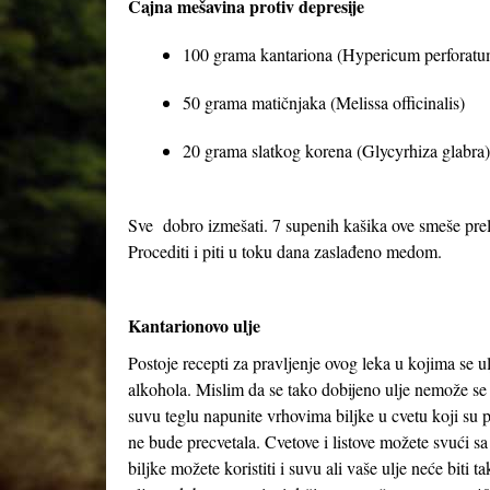
Čajna mešavina protiv depresije
100 grama kantariona (Hypericum perforatu
50 grama matičnjaka (Melissa officinalis)
20 grama slatkog korena (Glycyrhiza glabra)
Sve dobro izmešati. 7 supenih kašika ove smeše preliti
Procediti i piti u toku dana zaslađeno medom.
Kantarionovo ulje
Postoje recepti za pravljenje ovog leka u kojima se 
alkohola. Mislim da se tako dobijeno ulje nemože se 
suvu teglu napunite vrhovima biljke u cvetu koji su 
ne bude precvetala. Cvetove i listove možete svući sa
biljke možete koristiti i suvu ali vaše ulje neće bit