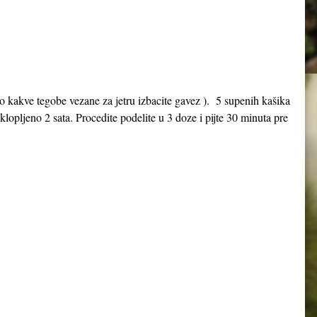
bilo kakve tegobe vezane za jetru izbacite gavez ). 5 supenih kašika
oklopljeno 2 sata. Procedite podelite u 3 doze i pijte 30 minuta pre