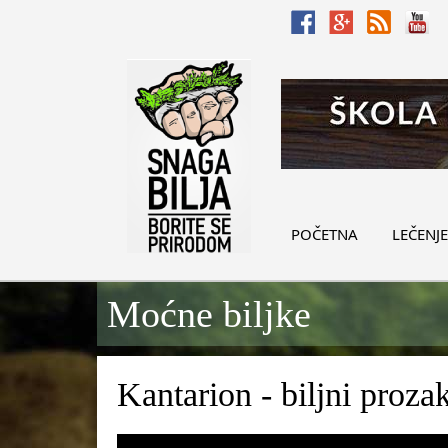
POČETNA
LEČENJE
Moćne biljke
Kantarion - biljni proza