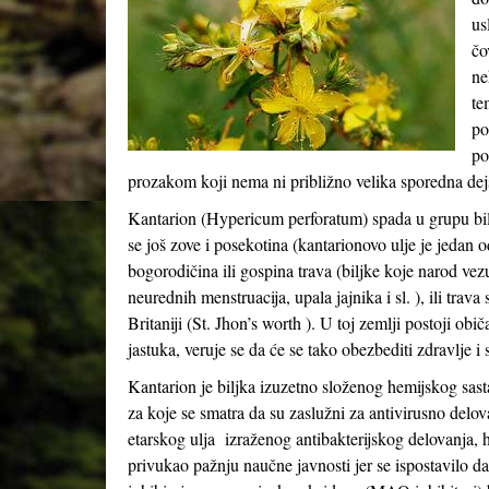
us
čo
ne
te
po
po
prozakom koji nema ni približno velika sporedna dejs
Kantarion (Hypericum perforatum) spada u grupu bilj
se još zove i posekotina (kantarionovo ulje je jedan 
bogorodičina ili gospina trava (biljke koje narod ve
neurednih menstruacija, upala jajnika i sl. ), ili trav
Britaniji (St. Jhon’s worth ). U toj zemlji postoji ob
jastuka, veruje se da će se tako obezbediti zdravlje i
Kantarion je biljka izuzetno složenog hemijskog sast
za koje se smatra da su zaslužni za antivirusno delov
etarskog ulja izraženog antibakterijskog delovanja, 
privukao pažnju naučne javnosti jer se ispostavilo d