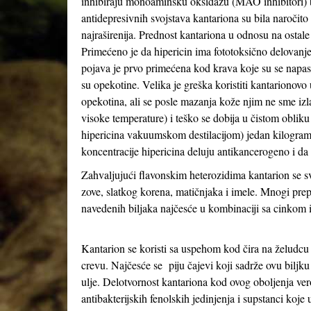
inhibiraju monoaminsku oksidazu (MAO inhibitori) baš 
antidepresivnih svojstava kantariona su bila naročit
najraširenija. Prednost kantariona u odnosu na ostale
Primećeno je da hipericin ima fototoksično delovanj
pojava je prvo primećena kod krava koje su se napas
su opekotine. Velika je greška koristiti kantarionovo 
opekotina, ali se posle mazanja kože njim ne sme izl
visoke temperature) i teško se dobija u čistom obliku
hipericina vakuumskom destilacijom) jedan kilogram 
koncentracije hipericina deluju antikancerogeno i d
Zahvaljujući flavonskim heterozidima kantarion se svr
zove, slatkog korena, matičnjaka i imele. Mnogi prep
navedenih biljaka najčesće u kombinaciji sa cinkom
Kantarion se koristi sa uspehom kod čira na želudc
crevu. Najčesće se piju čajevi koji sadrže ovu biljku 
ulje. Delotvornost kantariona kod ovog oboljenja ve
antibakterijskih fenolskih jedinjenja i supstanci koje