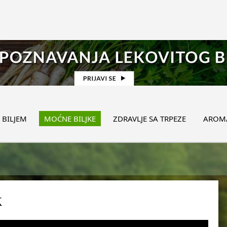
 BILJEM
MOĆNE BILJKE
ZDRAVLJE SA TRPEZE
AROMA
k