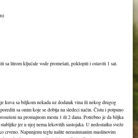
m)
 sa litrom ključale vode promešati, poklopiti i ostaviti 1 sat.
ulje kuva sa biljkom nekada uz dodatak vina ili nekog drugog
porediti sa onim koje se dobija na sledeci način. Čistu i potpuno
prosušeni na promajnom mestu 1 ili 2 dana. Potrebno je da biljka
 stabljike jer u njoj nema lekovitih sastojaka. U nedostatku sveže
i tako crveno. Napunjenu teglu nalite nerasinisanim maslinovim