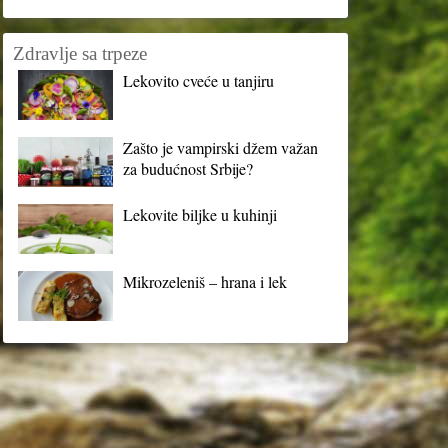
Zdravlje sa trpeze
Lekovito cveće u tanjiru
Zašto je vampirski džem važan
za budućnost Srbije?
Lekovite biljke u kuhinji
Mikrozeleniš – hrana i lek