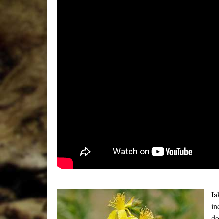
Ia
in
do