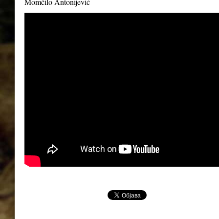
Momčilo Antonijević