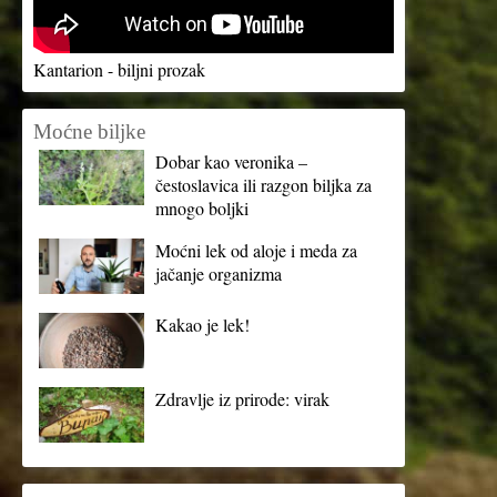
Kantarion - biljni prozak
Moćne biljke
Dobar kao veronika –
čestoslavica ili razgon biljka za
mnogo boljki
Moćni lek od aloje i meda za
jačanje organizma
Kakao je lek!
Zdravlje iz prirode: virak