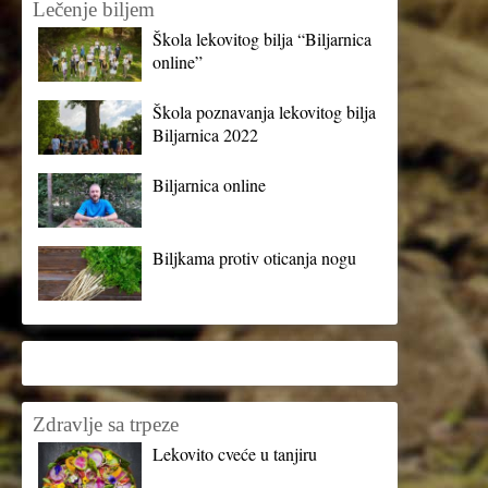
Lečenje biljem
Škola lekovitog bilja “Biljarnica
online”
Škola poznavanja lekovitog bilja
Biljarnica 2022
Biljarnica online
Biljkama protiv oticanja nogu
Zdravlje sa trpeze
Lekovito cveće u tanjiru