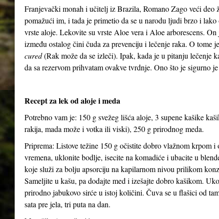
Franjevački monah i učitelj iz Brazila, Romano Zago veći deo 
pomažući im, i tada je primetio da se u narodu ljudi brzo i lako 
vrste aloje. Lekovite su vrste Aloe vera i Aloe arborescens. On j
između ostalog čini čuda za prevenciju i lečenje raka. O tome 
cured
(Rak može da se izleči). Ipak, kada je u pitanju lečenje 
da sa rezervom prihvatam ovakve tvrdnje. Ono što je sigurno je
Recept za lek od aloje i meda
Potrebno vam je: 150 g svežeg lišća aloje, 3 supene kašike kaš
rakija, mada može i votka ili viski), 250 g prirodnog meda.
Priprema: Listove težine 150 g očistite dobro vlažnom krpom i o
vremena, uklonite bodlje, isecite na komadiće i ubacite u blen
koje služi za bolju apsorciju na kapilarnom nivou prilikom kon
Sameljite u kašu, pa dodajte med i izešajte dobro kašikom. Uko
prirodno jabukovo sirće u istoj količini. Čuva se u flašici od ta
sata pre jela, tri puta na dan.