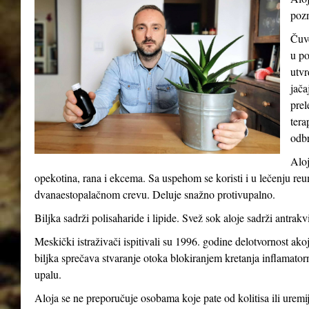
pozn
Čuve
u po
utvr
jača
prel
tera
odb
Aloj
opekotina, rana i ekcema. Sa uspehom se koristi i u lečenju reum
dvanaestopalačnom crevu. Deluje snažno protivupalno.
Biljka sadrži polisaharide i lipide. Svež sok aloje sadrži antrakv
Meskički istraživači ispitivali su 1996. godine delotvornost ak
biljka sprečava stvaranje otoka blokiranjem kretanja inflamatorni
upalu.
Aloja se ne preporučuje osobama koje pate od kolitisa ili uremij