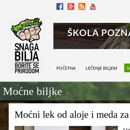
POČETNA
LEČENJE BILJEM
M
Moćne biljke
Moćni lek od aloje i meda za
Aloj