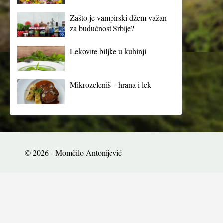
Zašto je vampirski džem važan
za budućnost Srbije?
Lekovite biljke u kuhinji
Mikrozeleniš – hrana i lek
© 2026 - Momčilo Antonijević