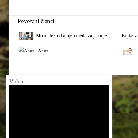
Povezani članci
Moćni lek od aloje i meda za jačanje
Biljke z
organizma
Akne
Video