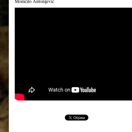
Momčilo Antonijević