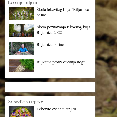
Lečenje biljem
Škola lekovitog bilja “Biljarnica
online”
Škola poznavanja lekovitog bilja
Biljarnica 2022
Biljarnica online
Biljkama protiv oticanja nogu
Zdravlje sa trpeze
Lekovito cveće u tanjiru