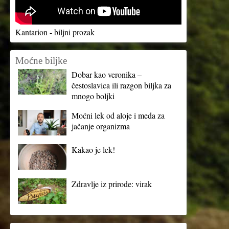
Kantarion - biljni prozak
Moćne biljke
Dobar kao veronika –
čestoslavica ili razgon biljka za
mnogo boljki
Moćni lek od aloje i meda za
jačanje organizma
Kakao je lek!
Zdravlje iz prirode: virak