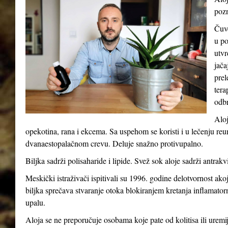
pozn
Čuve
u po
utvr
jača
prel
tera
odb
Aloj
opekotina, rana i ekcema. Sa uspehom se koristi i u lečenju reum
dvanaestopalačnom crevu. Deluje snažno protivupalno.
Biljka sadrži polisaharide i lipide. Svež sok aloje sadrži antrakv
Meskički istraživači ispitivali su 1996. godine delotvornost ak
biljka sprečava stvaranje otoka blokiranjem kretanja inflamatorni
upalu.
Aloja se ne preporučuje osobama koje pate od kolitisa ili uremij