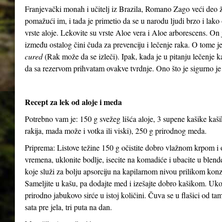
Franjevački monah i učitelj iz Brazila, Romano Zago veći deo 
pomažući im, i tada je primetio da se u narodu ljudi brzo i lako 
vrste aloje. Lekovite su vrste Aloe vera i Aloe arborescens. On j
između ostalog čini čuda za prevenciju i lečenje raka. O tome 
cured
(Rak može da se izleči). Ipak, kada je u pitanju lečenje 
da sa rezervom prihvatam ovakve tvrdnje. Ono što je sigurno je
Recept za lek od aloje i meda
Potrebno vam je: 150 g svežeg lišća aloje, 3 supene kašike kaš
rakija, mada može i votka ili viski), 250 g prirodnog meda.
Priprema: Listove težine 150 g očistite dobro vlažnom krpom i o
vremena, uklonite bodlje, isecite na komadiće i ubacite u blen
koje služi za bolju apsorciju na kapilarnom nivou prilikom kon
Sameljite u kašu, pa dodajte med i izešajte dobro kašikom. Uko
prirodno jabukovo sirće u istoj količini. Čuva se u flašici od ta
sata pre jela, tri puta na dan.