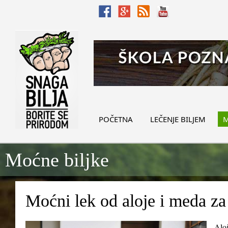
POČETNA
LEČENJE BILJEM
M
Moćne biljke
Moćni lek od aloje i meda za
Aloj