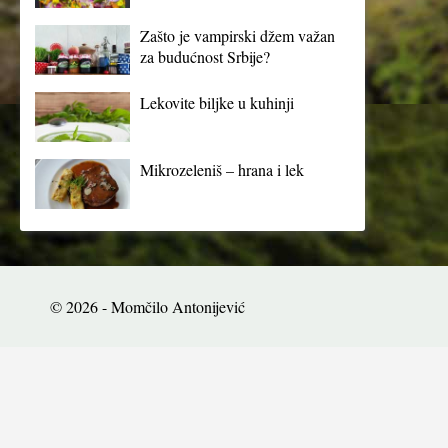
Zašto je vampirski džem važan
za budućnost Srbije?
Lekovite biljke u kuhinji
Mikrozeleniš – hrana i lek
© 2026 - Momčilo Antonijević