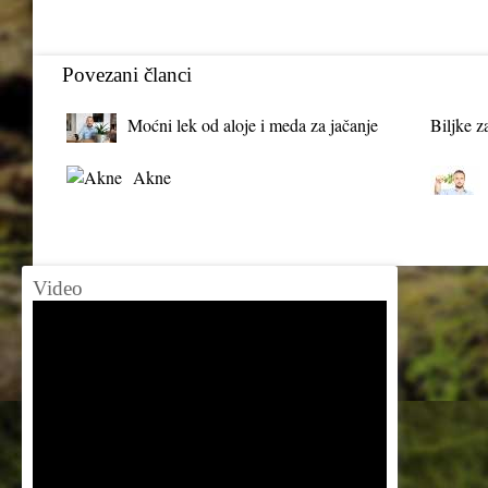
Povezani članci
Moćni lek od aloje i meda za jačanje
Biljke z
organizma
Akne
Video