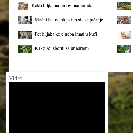
Kako biljkama protiv mamurluka
Moćni lek od aloje i meda za jačanje
organizma
Pet biljaka koje treba imati u kući
Kako se izboriti sa urinarnim
infekcijama?
Video