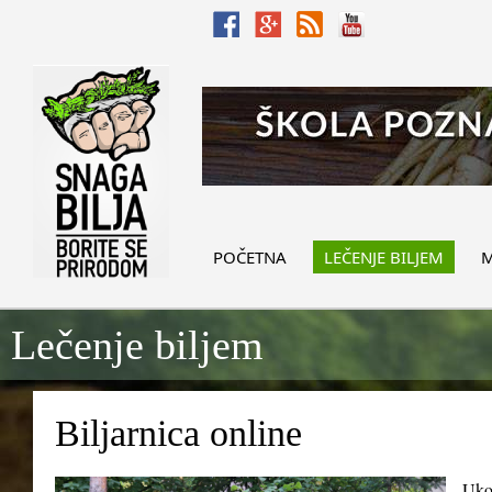
POČETNA
LEČENJE BILJEM
M
Lečenje biljem
Biljarnica online
Ukol