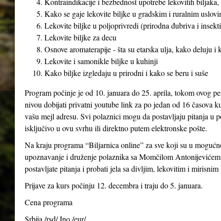
Kontraindikacije i bezbednost upotrebe lekovitih biljaka, 
Kako se gaje lekovite biljke u gradskim i ruralnim uslovim
Lekovite biljke u poljoprivredi (prirodna đubriva i insekti
Lekovite biljke za decu
Osnove aromaterapije - šta su etarska ulja, kako deluju i
Lekovite i samonikle biljke u kuhinji
Kako biljke izgledaju u prirodni i kako se beru i suše
Program počinje je od 10. januara do 25. aprila, tokom ovog pe
nivou dobijati privatni youtube link za po jedan od 16 časova ku
vašu mejl adresu. Svi polaznici mogu da postavljaju pitanja u p
isključivo u ovu svrhu ili direktno putem elektronske pošte.
Na kraju programa “Biljarnica online” za sve koji su u mogućno
upoznavanje i druženje polaznika sa Momčilom Antonijevićem 
postavljate pitanja i probati jela sa divljim, lekovitim i mirisnim
Prijave za kurs počinju 12. decembra i traju do 5. januara.
Cena programa
Srbija /rsd/ Ino /eur/