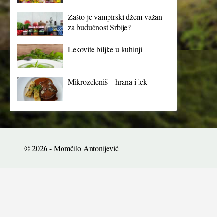
Zašto je vampirski džem važan
za budućnost Srbije?
Lekovite biljke u kuhinji
Mikrozeleniš – hrana i lek
© 2026 - Momčilo Antonijević