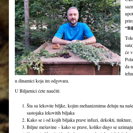
sazn
upot
prir
“Bil
Tok
sata
će v
Pola
da n
tehn
u dinamici koja im odgovara.
U Biljarnici ćete naučiti:
Šta su lekovite biljke, kojim mehanizmima deluju na naše
sastojaka lekovitih biljaka
Kako se i od kojih biljaka prave infuzi, dekokti, tinkture,
Biljne mešavine – kako se prave, koliko dugo se uzimaju