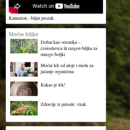
Kantarion - biljni prozak
Moćne biljke
Dobar kao veronika –
čestoslavica ili razgon biljka za
mnogo boljki
Moćni lek od aloje i meda za
jačanje organizma
Kakao je lek!
Zdravlje iz prirode: virak