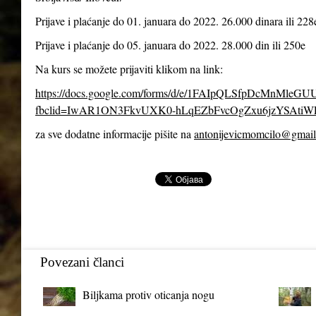
Prijave i plaćanje do 01. januara do 2022. 26.000 dinara ili 228
Prijave i plaćanje do 05. januara do 2022. 28.000 din ili 250e
Na kurs se možete prijaviti klikom na link:
https://docs.google.com/forms/d/e/1FAIpQLSfpDcMnMl
fbclid=IwAR1ON3FkvUXK0-hLqEZbFvcOgZxu6jzYSAtiW
za sve dodatne informacije pišite na
antonijevicmomcilo@gmai
Povezani članci
Biljkama protiv oticanja nogu