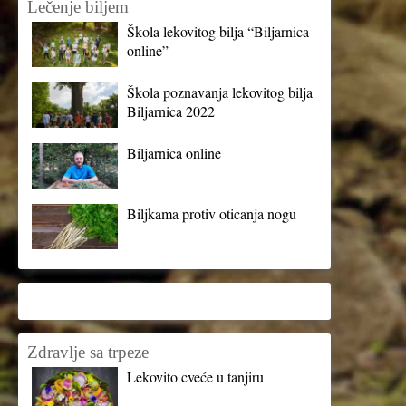
Lečenje biljem
Škola lekovitog bilja “Biljarnica
online”
Škola poznavanja lekovitog bilja
Biljarnica 2022
Biljarnica online
Biljkama protiv oticanja nogu
Zdravlje sa trpeze
Lekovito cveće u tanjiru