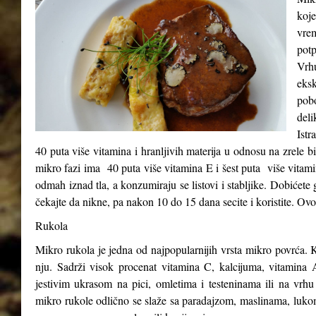
koje
vre
potp
Vrh
eks
pob
del
Istr
40 puta više vitamina i hranljivih materija u odnosu na zrele b
mikro fazi ima 40 puta više vitamina E i šest puta više vitam
odmah iznad tla, a konzumiraju se listovi i stabljike. Dobićete 
čekajte da nikne, pa nakon 10 do 15 dana secite i koristite. Ovo
Rukola
Mikro rukola je jedna od najpopularnijih vrsta mikro povrća. K
nju. Sadrži visok procenat vitamina C, kalcijuma, vitamina A
jestivim ukrasom na pici, omletima i testeninama ili na vrhu
mikro rukole odlično se slaže sa paradajzom, maslinama, luk