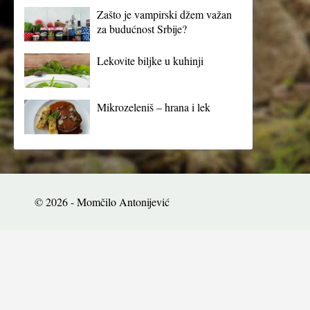
Zašto je vampirski džem važan
za budućnost Srbije?
Lekovite biljke u kuhinji
Mikrozeleniš – hrana i lek
© 2026 - Momčilo Antonijević