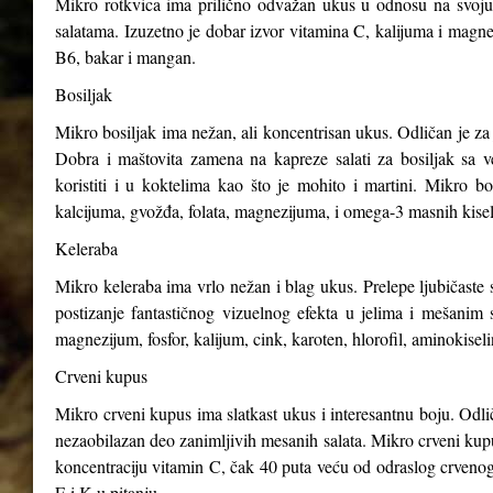
Mikro rotkvica ima prilično odvažan ukus u odnosu na svoju v
salatama. Izuzetno je dobar izvor vitamina C, kalijuma i magnez
B6, bakar i mangan.
Bosiljak
Mikro bosiljak ima nežan, ali koncentrisan ukus. Odličan je za 
Dobra i maštovita zamena na kapreze salati za bosiljak sa v
koristiti i u koktelima kao što je mohito i martini. Mikro b
kalcijuma, gvožđa, folata, magnezijuma, i omega-3 masnih kisel
Keleraba
Mikro keleraba ima vrlo nežan i blag ukus. Prelepe ljubičaste s
postizanje fantastičnog vizuelnog efekta u jelima i mešanim 
magnezijum, fosfor, kalijum, cink, karoten, hlorofil, aminokiseli
Crveni kupus
Mikro crveni kupus ima slatkast ukus i interesantnu boju. Odli
nezaobilazan deo zanimljivih mesanih salata. Mikro crveni kupus
koncentraciju vitamin C, čak 40 puta veću od odraslog crveno
E i K u pitanju.