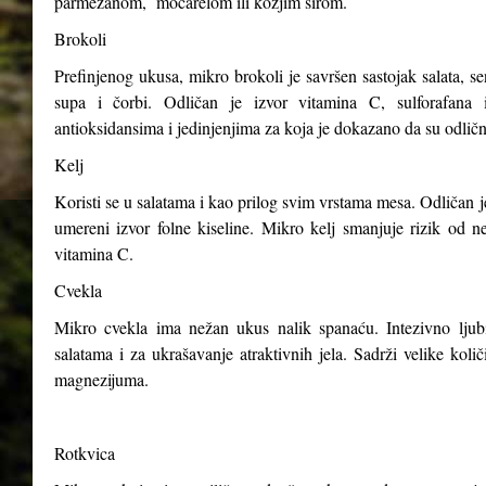
parmezanom, mocarelom ili kozjim sirom.
Brokoli
Prefinjenog ukusa, mikro brokoli je savršen sastojak salata, s
supa i čorbi. Odličan je izvor vitamina C, sulforafana i
antioksidansima i jedinjenjima za koja je dokazano da su odličn
Kelj
Koristi se u salatama i kao prilog svim vrstama mesa. Odličan j
umereni izvor folne kiseline. Mikro kelj smanjuje rizik od n
vitamina C.
Cvekla
Mikro cvekla ima nežan ukus nalik spanaću. Intezivno ljubiča
salatama i za ukrašavanje atraktivnih jela. Sadrži velike kol
magnezijuma.
Rotkvica