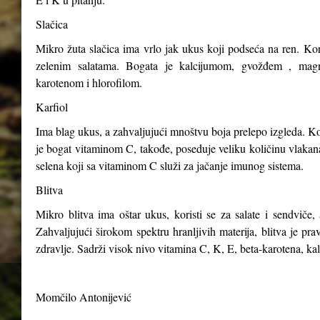
Slačica
Mikro žuta slačica ima vrlo jak ukus koji podseća na ren. Kori
zelenim salatama. Bogata je kalcijumom, gvožđem , magn
karotenom i hlorofilom.
Karfiol
Ima blag ukus, a zahvaljujući mnoštvu boja prelepo izgleda. Kor
je bogat vitaminom C, takođe, poseduje veliku količinu vlakana,
selena koji sa vitaminom C služi za jačanje imunog sistema.
Blitva
Mikro blitva ima oštar ukus, koristi se za salate i sendviče, 
Zahvaljujući širokom spektru hranljivih materija, blitva je p
zdravlje. Sadrži visok nivo vitamina C, K, E, beta-karotena, ka
Momčilo Antonijević