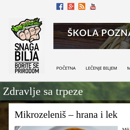
POČETNA
LEČENJE BILJEM
M
Zdravlje sa trpeze
Mikrozeleniš – hrana i lek
Mikr