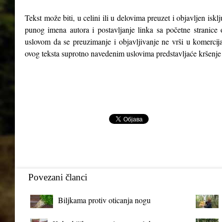
Tekst može biti, u celini ili u delovima preuzet i objavljen isk
punog imena autora i postavljanje linka sa početne stranice 
uslovom da se preuzimanje i objavljivanje ne vrši u komercija
ovog teksta suprotno navedenim uslovima predstavljaće kršenje
Povezani članci
Biljkama protiv oticanja nogu