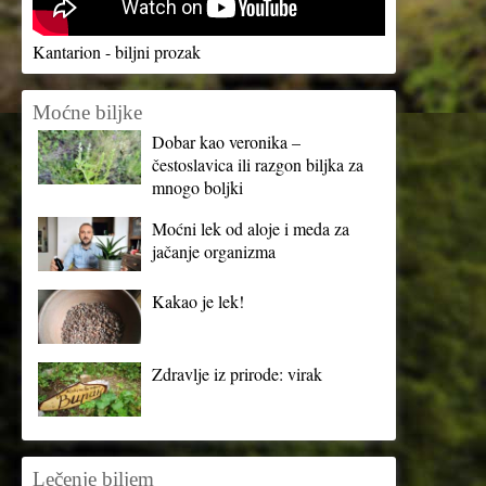
Kantarion - biljni prozak
Moćne biljke
Dobar kao veronika –
čestoslavica ili razgon biljka za
mnogo boljki
Moćni lek od aloje i meda za
jačanje organizma
Kakao je lek!
Zdravlje iz prirode: virak
Lečenje biljem