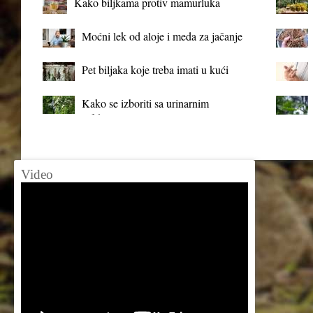
Kako biljkama protiv mamurluka
Moćni lek od aloje i meda za jačanje
organizma
Pet biljaka koje treba imati u kući
Kako se izboriti sa urinarnim
infekcijama?
Video