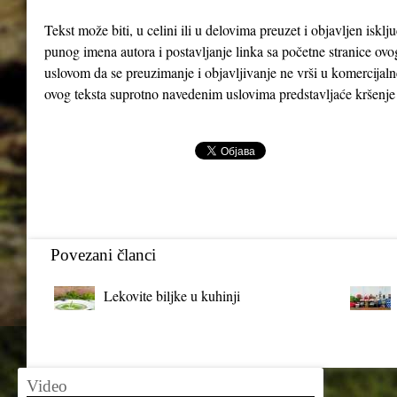
Tekst može biti, u celini ili u delovima preuzet i objavljen iskl
punog imena autora i postavljanje linka sa početne stranice ovo
uslovom da se preuzimanje i objavljivanje ne vrši u komercijaln
ovog teksta suprotno navedenim uslovima predstavljaće kršenje
Povezani članci
Lekovite biljke u kuhinji
Video