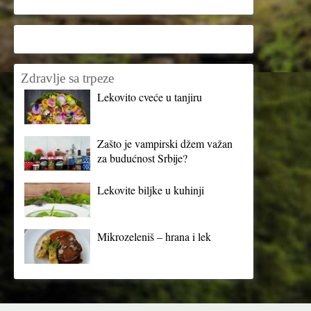
Zdravlje sa trpeze
Lekovito cveće u tanjiru
Zašto je vampirski džem važan
za budućnost Srbije?
Lekovite biljke u kuhinji
Mikrozeleniš – hrana i lek