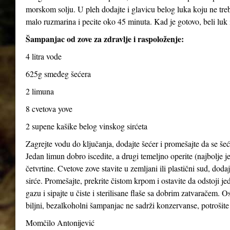
morskom solju. U pleh dodajte i glavicu belog luka koju ne treba
malo ruzmarina i pecite oko 45 minuta. Kad je gotovo, beli luk i
Šampanjac od zove za zdravlje i raspoloženje:
4 litra vode
625g smeđeg šećera
2 limuna
8 cvetova yove
2 supene kašike belog vinskog sirćeta
Zagrejte vodu do ključanja, dodajte šećer i promešajte da se šeće
Jedan limun dobro iscedite, a drugi temeljno operite (najbolje je
četvrtine. Cvetove zove stavite u zemljani ili plastični sud, dod
sirće. Promešajte, prekrite čistom krpom i ostavite da odstoji j
gazu i sipajte u čiste i sterilisane flaše sa dobrim zatvaračem. O
biljni, bezalkoholni šampanjac ne sadrži konzervanse, potrošite 
Momčilo Antonijević