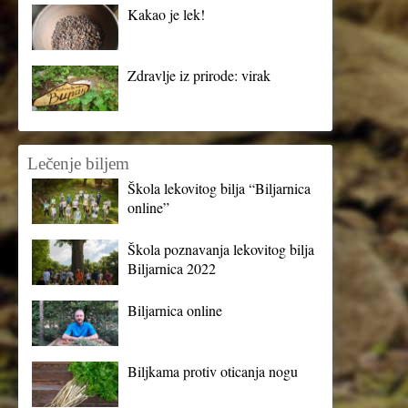
Kakao je lek!
Zdravlje iz prirode: virak
Lečenje biljem
Škola lekovitog bilja “Biljarnica
online”
Škola poznavanja lekovitog bilja
Biljarnica 2022
Biljarnica online
Biljkama protiv oticanja nogu