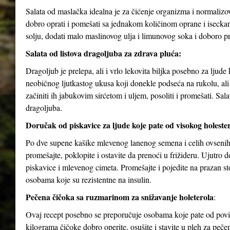
Salata od maslačka idealna je za čićenje organizma i normalizov
dobro oprati i pomešati sa jednakom količinom oprane i isecka
solju, dodati malo maslinovog ulja i limunovog soka i doboro p
Salata od listova dragoljuba za zdrava pluća:
Dragoljub je prelepa, ali i vrlo lekovita biljka posebno za ljud
neobičnog ljutkastog ukusa koji donekle podseća na rukolu, ali j
začiniti ih jabukovim sirćetom i uljem, posoliti i promešati. Sa
dragoljuba.
Doručak od piskavice za ljude koje pate od visokog holesterol
Po dve supene kašike mlevenog lanenog semena i celih ovsenih 
promešajte, poklopite i ostavite da prenoći u frižideru. Ujutro
piskavice i mlevenog cimeta. Promešajte i pojedite na prazan 
osobama koje su rezistentne na insulin.
Pečena čičoka sa ruzmarinom za snižavanje holeterola
:
Ovaj recept posebno se preporučuje osobama koje pate od povišen
kilograma čičoke dobro operite, osušite i stavite u pleh za pečen