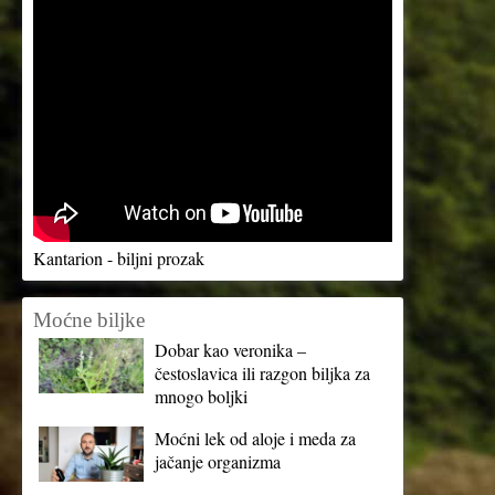
Kantarion - biljni prozak
Moćne biljke
Dobar kao veronika –
čestoslavica ili razgon biljka za
mnogo boljki
Moćni lek od aloje i meda za
jačanje organizma