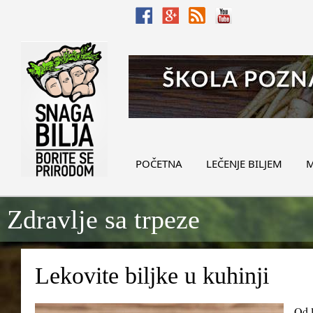
POČETNA
LEČENJE BILJEM
M
Zdravlje sa trpeze
Lekovite biljke u kuhinji
Od l