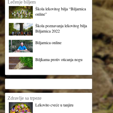
Lečenje biljem
Škola lekovitog bilja “Biljarnica
online”
Škola poznavanja lekovitog bilja
Biljarnica 2022
Biljarnica online
Biljkama protiv oticanja nogu
Zdravlje sa trpeze
Lekovito cveće u tanjiru