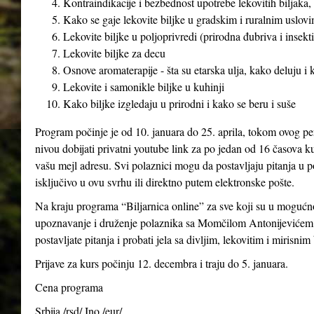
Kontraindikacije i bezbednost upotrebe lekovitih biljaka, 
Kako se gaje lekovite biljke u gradskim i ruralnim uslovim
Lekovite biljke u poljoprivredi (prirodna đubriva i insekti
Lekovite biljke za decu
Osnove aromaterapije - šta su etarska ulja, kako deluju i
Lekovite i samonikle biljke u kuhinji
Kako biljke izgledaju u prirodni i kako se beru i suše
Program počinje je od 10. januara do 25. aprila, tokom ovog pe
nivou dobijati privatni youtube link za po jedan od 16 časova ku
vašu mejl adresu. Svi polaznici mogu da postavljaju pitanja u p
isključivo u ovu svrhu ili direktno putem elektronske pošte.
Na kraju programa “Biljarnica online” za sve koji su u mogućno
upoznavanje i druženje polaznika sa Momčilom Antonijevićem 
postavljate pitanja i probati jela sa divljim, lekovitim i mirisnim
Prijave za kurs počinju 12. decembra i traju do 5. januara.
Cena programa
Srbija /rsd/ Ino /eur/