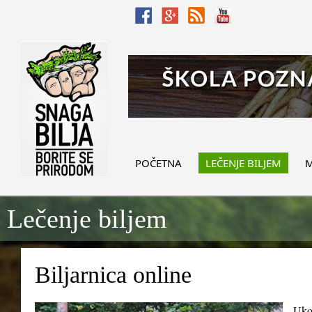
POČETNA
LEČENJE BILJEM
M
Lečenje biljem
Biljarnica online
Ukol