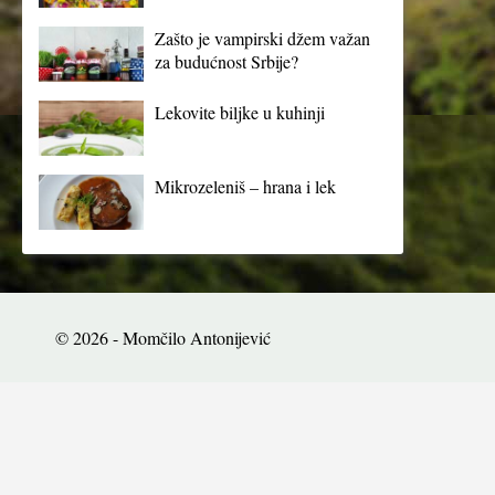
Zašto je vampirski džem važan
za budućnost Srbije?
Lekovite biljke u kuhinji
Mikrozeleniš – hrana i lek
© 2026 - Momčilo Antonijević