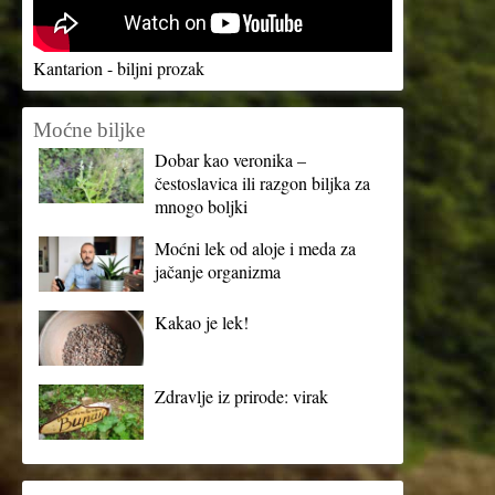
Kantarion - biljni prozak
Moćne biljke
Dobar kao veronika –
čestoslavica ili razgon biljka za
mnogo boljki
Moćni lek od aloje i meda za
jačanje organizma
Kakao je lek!
Zdravlje iz prirode: virak