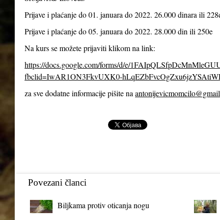
Prijave i plaćanje do 01. januara do 2022. 26.000 dinara ili 228
Prijave i plaćanje do 05. januara do 2022. 28.000 din ili 250e
Na kurs se možete prijaviti klikom na link:
https://docs.google.com/forms/d/e/1FAIpQLSfpDcMnMl
fbclid=IwAR1ON3FkvUXK0-hLqEZbFvcOgZxu6jzYSAtiW
za sve dodatne informacije pišite na
antonijevicmomcilo@gmai
Povezani članci
Biljkama protiv oticanja nogu