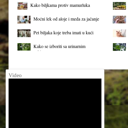
Kako biljkama protiv mamurluka
Moćni lek od aloje i meda za jačanje
organizma
Pet biljaka koje treba imati u kući
Kako se izboriti sa urinarnim
infekcijama?
Video