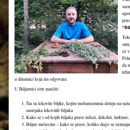
sazn
upot
prir
“Bil
Tok
sata
će v
Pola
da n
tehn
u dinamici koja im odgovara.
U Biljarnici ćete naučiti:
Šta su lekovite biljke, kojim mehanizmima deluju na naše
sastojaka lekovitih biljaka
Kako se i od kojih biljaka prave infuzi, dekokti, tinkture,
Biljne mešavine – kako se prave, koliko dugo se uzimaju