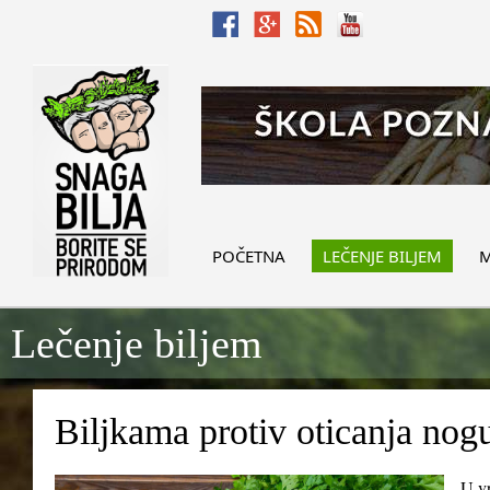
POČETNA
LEČENJE BILJEM
M
Lečenje biljem
Biljkama protiv oticanja nog
U vr