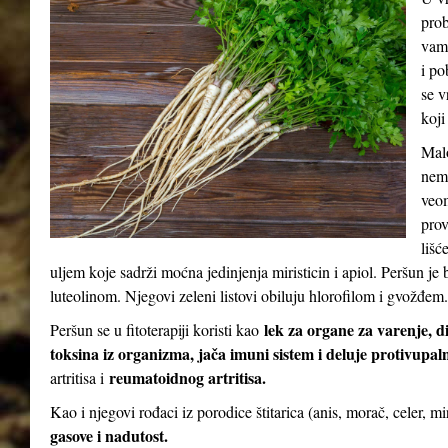
prob
vam 
i po
se v
koji
Malo
nema
veom
prov
lišć
uljem koje sadrži moćna jedinjenja miristicin i apiol. Peršun 
luteolinom. Njegovi zeleni listovi obiluju hlorofilom i gvožđem.
lek za organe za varenje, d
Peršun se u fitoterapiji koristi kao
toksina iz organizma, jača imuni sistem i deluje protivupal
reumatoidnog artritisa.
artritisa i
Kao i njegovi rođaci iz porodice štitarica (anis, morač, celer, m
gasove i nadutost.