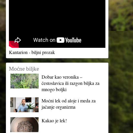
Kantarion - biljni prozak
Moćne biljke
Dobar kao veronika –
čestoslavica ili razgon biljka za
mnogo boljki
Moćni lek od aloje i meda za
jačanje organizma
Kakao je lek!