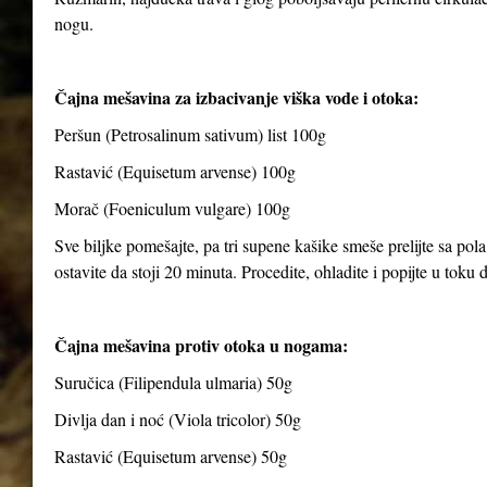
nogu.
Čajna mešavina za izbacivanje viška vode i otoka:
Peršun (Petrosalinum sativum) list 100g
Rastavić (Equisetum arvense) 100g
Morač (Foeniculum vulgare) 100g
Sve biljke pomešajte, pa tri supene kašike smeše prelijte sa pola
ostavite da stoji 20 minuta. Procedite, ohladite i popijte u toku
Čajna mešavina protiv otoka u nogama:
Suručica (Filipendula ulmaria) 50g
Divlja dan i noć (Viola tricolor) 50g
Rastavić (Equisetum arvense) 50g