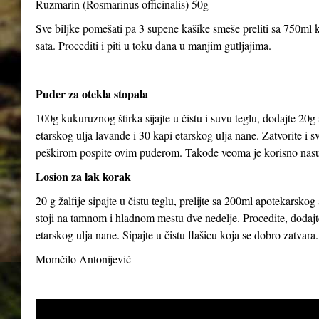
Ruzmarin (Rosmarinus officinalis) 50g
Sve biljke pomešati pa 3 supene kašike smeše preliti sa 750ml kl
sata. Procediti i piti u toku dana u manjim gutljajima.
Puder za otekla stopala
100g kukuruznog štirka sijajte u čistu i suvu teglu, dodajte 20g
etarskog ulja lavande i 30 kapi etarskog ulja nane. Zatvorite i 
peškirom pospite ovim puderom. Takođe veoma je korisno nasut
Losion za lak korak
20 g žalfije sipajte u čistu teglu, prelijte sa 200ml apotekarsk
stoji na tamnom i hladnom mestu dve nedelje. Procedite, dodajte
etarskog ulja nane. Sipajte u čistu flašicu koja se dobro zatvara.
Momčilo Antonijević