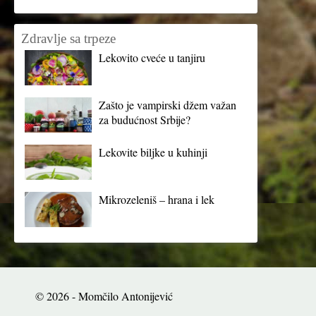
Zdravlje sa trpeze
Lekovito cveće u tanjiru
Zašto je vampirski džem važan
za budućnost Srbije?
Lekovite biljke u kuhinji
Mikrozeleniš – hrana i lek
© 2026 - Momčilo Antonijević