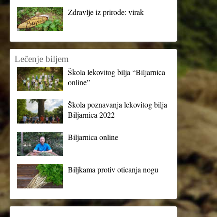
Zdravlje iz prirode: virak
Lečenje biljem
Škola lekovitog bilja “Biljarnica
online”
Škola poznavanja lekovitog bilja
Biljarnica 2022
Biljarnica online
Biljkama protiv oticanja nogu