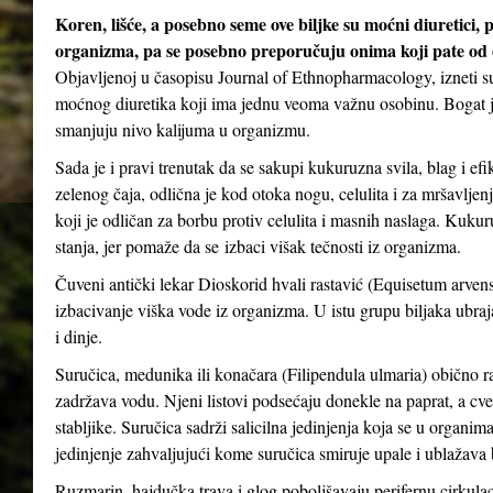
Koren, lišće, a posebno seme ove biljke su moćni diuretici, 
organizma, pa se posebno preporučuju onima koji pate od oti
Objavljenoj u časopisu Journal of Ethnopharmacology, izneti su
moćnog diuretika koji ima jednu veoma važnu osobinu. Bogat je
smanjuju nivo kalijuma u ​​organizmu.
Sada je i pravi trenutak da se sakupi kukuruzna svila, blag i ef
zelenog čaja, odlična je kod otoka nogu, celulita i za mršavljen
koji je odličan za borbu protiv celulita i masnih naslaga. Kuk
stanja, jer pomaže da se izbaci višak tečnosti iz organizma.
Čuveni antički lekar Dioskorid hvali rastavić (Equisetum arvense
izbacivanje viška vode iz organizma. U istu grupu biljaka ubrajaju
i dinje.
Suručica, medunika ili konačara (Filipendula ulmaria) obično ra
zadržava vodu. Njeni listovi podsećaju donekle na paprat, a cveto
stabljike. Suručica sadrži salicilna jedinjenja koja se u organima
jedinjenje zahvaljujući kome suručica smiruje upale i ublažava
Ruzmarin, hajdučka trava i glog poboljšavaju perifernu cirkulaci