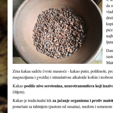
da s
vlad
druš
kupi
piće
najb
ljut
Dana
sast
Malo
Zrna kakaa sadrže čvrste masnoće - kakao puter, polifenole, pr
magnezijuma i gvožđa) i stimulativne alkaloide kofein i teobro
podiže nivo serotonina, neurotransmitera koji izaziv
Kakao
čilijem).
za jačanje organizma i protiv malo
Kakao je tradicinalni lek
pomešani sa tahinijem (pastom od susama), medom i semenom 