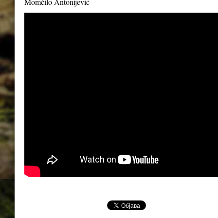
Momčilo Antonijević