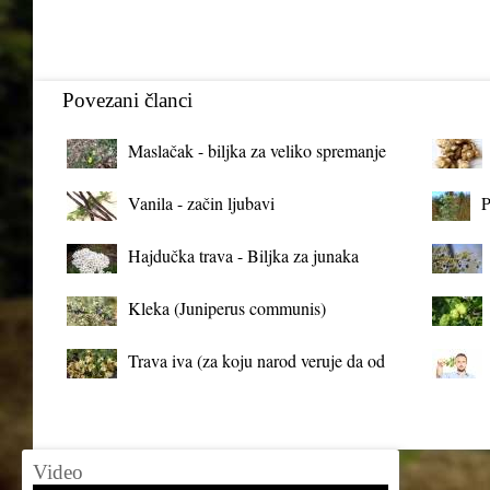
Povezani članci
Maslačak - biljka za veliko spremanje
organizma
Vanila - začin ljubavi
P
Hajdučka trava - Biljka za junaka
Kleka (Juniperus communis)
Trava iva (za koju narod veruje da od
mrtva pravi živa)
Video