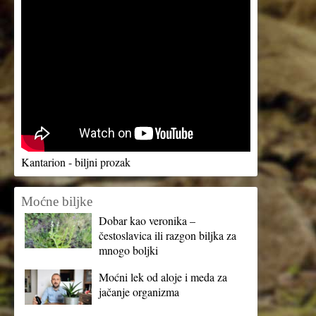
Kantarion - biljni prozak
Moćne biljke
Dobar kao veronika –
čestoslavica ili razgon biljka za
mnogo boljki
Moćni lek od aloje i meda za
jačanje organizma