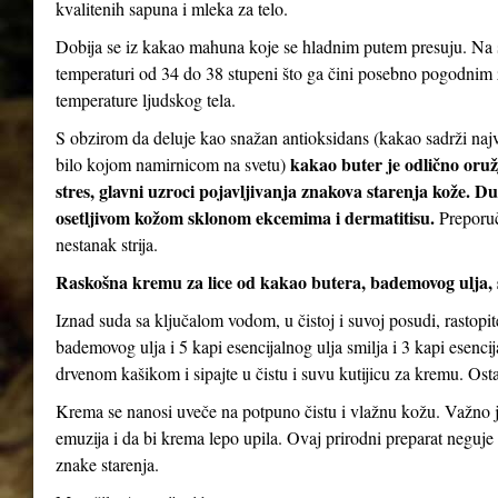
kvalitenih sapuna i mleka za telo.
Dobija se iz kakao mahuna koje se hladnim putem presuju. Na s
temperaturi od 34 do 38 stupeni što ga čini posebno pogodnim za
temperature ljudskog tela.
S obzirom da deluje kao snažan antioksidans (kakao sadrži najv
kakao buter je odlično oruž
bilo kojom namirnicom na svetu)
stres, glavni uzroci pojavljivanja znakova starenja kože. D
osetljivom kožom sklonom ekcemima i dermatitisu.
Preporuč
nestanak strija.
Raskošna kremu za lice od kakao butera, bademovog ulja, 
Iznad suda sa ključalom vodom, u čistoj i suvoj posudi, rastopi
bademovog ulja i 5 kapi esencijalnog ulja smilja i 3 kapi esenc
drvenom kašikom i sipajte u čistu i suvu kutijicu za kremu. Ostav
Krema se nanosi uveče na potpuno čistu i vlažnu kožu. Važno je
emuzija i da bi krema lepo upila. Ovaj prirodni preparat neguje 
znake starenja.