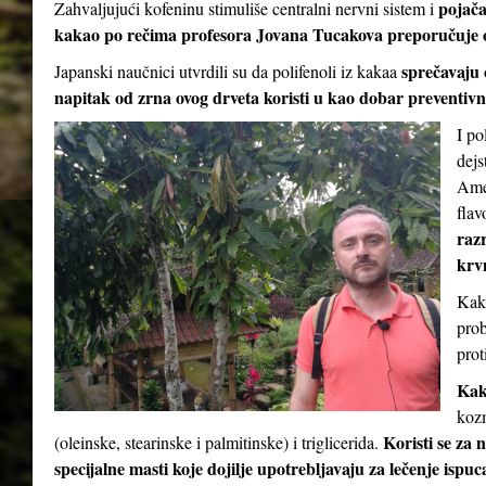
pojač
Zahvaljujući kofeninu stimuliše centralni nervni sistem i
kakao po rečima profesora Jovana Tucakova preporučuje 
sprečavaju 
Japanski naučnici utvrdili su da polifenoli iz kakaa
napitak od zrna ovog drveta koristi u kao dobar preventivni
I po
dejs
Amer
flav
razr
krv
Kaka
prob
prot
Kak
kozm
Koristi se za 
(oleinske, stearinske i palmitinske) i triglicerida.
specijalne masti koje dojilje upotrebljavaju za lečenje ispu