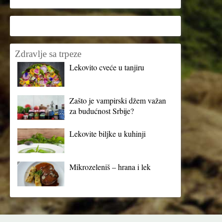
Zdravlje sa trpeze
Lekovito cveće u tanjiru
Zašto je vampirski džem važan
za budućnost Srbije?
Lekovite biljke u kuhinji
Mikrozeleniš – hrana i lek