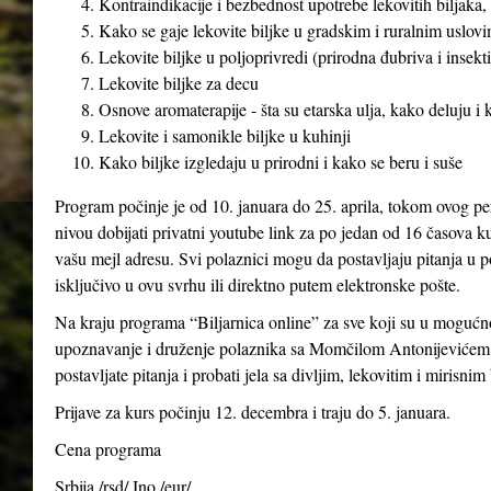
Kontraindikacije i bezbednost upotrebe lekovitih biljaka, 
Kako se gaje lekovite biljke u gradskim i ruralnim uslovim
Lekovite biljke u poljoprivredi (prirodna đubriva i insekti
Lekovite biljke za decu
Osnove aromaterapije - šta su etarska ulja, kako deluju i
Lekovite i samonikle biljke u kuhinji
Kako biljke izgledaju u prirodni i kako se beru i suše
Program počinje je od 10. januara do 25. aprila, tokom ovog pe
nivou dobijati privatni youtube link za po jedan od 16 časova ku
vašu mejl adresu. Svi polaznici mogu da postavljaju pitanja u p
isključivo u ovu svrhu ili direktno putem elektronske pošte.
Na kraju programa “Biljarnica online” za sve koji su u mogućno
upoznavanje i druženje polaznika sa Momčilom Antonijevićem 
postavljate pitanja i probati jela sa divljim, lekovitim i mirisnim
Prijave za kurs počinju 12. decembra i traju do 5. januara.
Cena programa
Srbija /rsd/ Ino /eur/