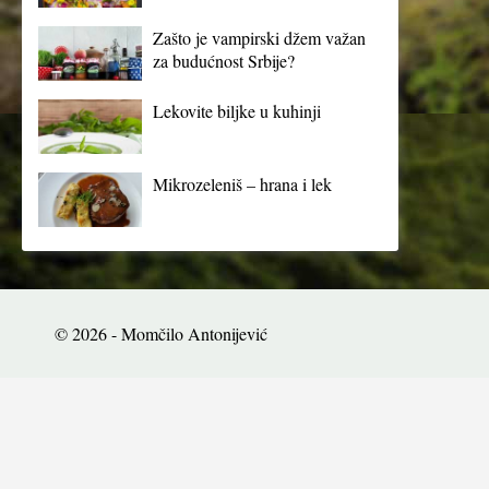
Zašto je vampirski džem važan
za budućnost Srbije?
Lekovite biljke u kuhinji
Mikrozeleniš – hrana i lek
© 2026 - Momčilo Antonijević