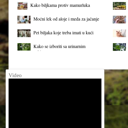
Kako biljkama protiv mamurluka
Moćni lek od aloje i meda za jačanje
organizma
Pet biljaka koje treba imati u kući
Kako se izboriti sa urinarnim
infekcijama?
Video