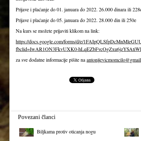
Prijave i plaćanje do 01. januara do 2022. 26.000 dinara ili 228
Prijave i plaćanje do 05. januara do 2022. 28.000 din ili 250e
Na kurs se možete prijaviti klikom na link:
https://docs.google.com/forms/d/e/1FAIpQLSfpDcMnMl
fbclid=IwAR1ON3FkvUXK0-hLqEZbFvcOgZxu6jzYSAtiW
za sve dodatne informacije pišite na
antonijevicmomcilo@gmai
Povezani članci
Biljkama protiv oticanja nogu