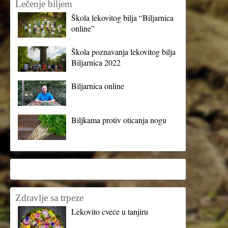
Lečenje biljem
Škola lekovitog bilja “Biljarnica
online”
Škola poznavanja lekovitog bilja
Biljarnica 2022
Biljarnica online
Biljkama protiv oticanja nogu
Zdravlje sa trpeze
Lekovito cveće u tanjiru