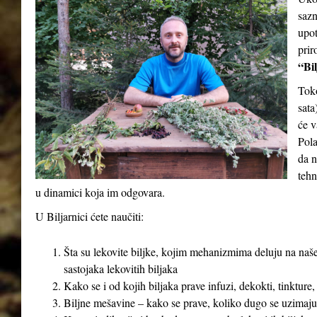
sazn
upot
prir
“Bil
Tok
sata
će v
Pola
da n
tehn
u dinamici koja im odgovara.
U Biljarnici ćete naučiti:
Šta su lekovite biljke, kojim mehanizmima deluju na naše
sastojaka lekovitih biljaka
Kako se i od kojih biljaka prave infuzi, dekokti, tinkture,
Biljne mešavine – kako se prave, koliko dugo se uzimaju