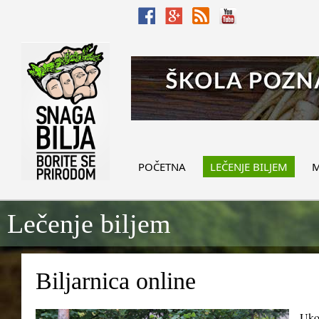
POČETNA
LEČENJE BILJEM
M
Lečenje biljem
Biljarnica online
Ukol