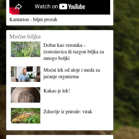
Kantarion - biljni prozak
Moćne biljke
Dobar kao veronika –
čestoslavica ili razgon biljka za
mnogo boljki
Moćni lek od aloje i meda za
jačanje organizma
Kakao je lek!
Zdravlje iz prirode: virak