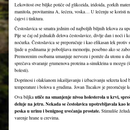
Lekovitost ove biljke potiče od glikozida, iridoida, gorkih mater
manitola, provitamina A, šećera, voska… U lečenju se koristi n
čajevi i tinktura.
Čestoslavica se smatra jednim od najboljih biljnih lekova za up
Pije se čaj od jednakih delova čestoslavice, divlje dan i noći i 
noćurka. Čestoslavica se preporučuje i kao efikasan lek protiv st
ljude u godinama je poboljšava memoriju, posebno ako se zabor
Premorenim osobama umanjuje nervozu i pomže da utonu u dubo
sprečava stvaranje grumenova proteina a-sinukleina u mozgu (
bolesti).
Doprinosi i olakšanom iskašljavanju i izbacivanju sekreta kod b
temperature i bolova u grudima. Jovan Tucakov je preoručuje ko
utiče na smanjenje nivoa holesterola u krvi, spr
Ova biljka
deluje na jetru. Nekada se čestolavica upotrebljavala kao le
peska u urinu i benignog uvećanja prostate.
Stimuliše želud
varenje hrane u crevima.