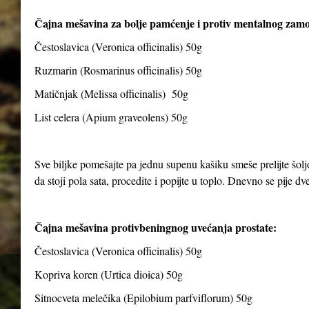
Čajna mešavina za bolje pamćenje i protiv mentalnog zam
Čestoslavica (Veronica officinalis) 50g
Ruzmarin (Rosmarinus officinalis) 50g
Matičnjak (Melissa officinalis) 50g
List celera (Apium graveolens) 50g
Sve biljke pomešajte pa jednu supenu kašiku smeše prelijte šolj
da stoji pola sata, procedite i popijte u toplo. Dnevno se pije dve 
Čajna mešavina protivbeningnog uvećanja prostate:
Čestoslavica (Veronica officinalis) 50g
Kopriva koren (Urtica dioica) 50g
Sitnocveta melečika (Epilobium parfviflorum) 50g