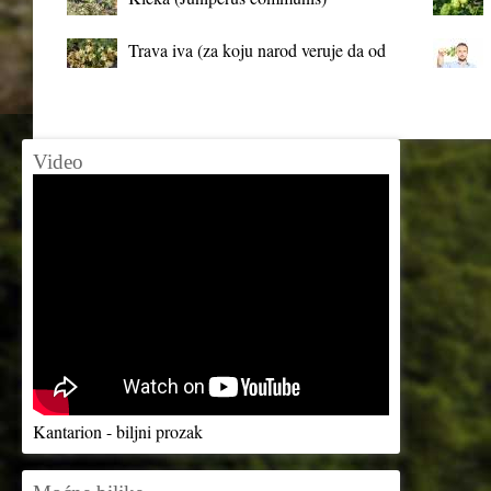
Trava iva (za koju narod veruje da od
mrtva pravi živa)
Video
Kantarion - biljni prozak