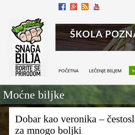
POČETNA
LEČENJE BILJEM
M
Moćne biljke
Dobar kao veronika – čestosla
za mnogo boljki