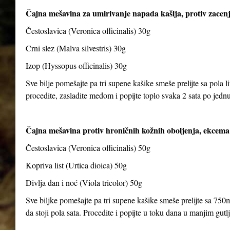
Čajna mešavina za umirivanje napada kašlja, protiv zacenj
Čestoslavica (Veronica officinalis) 30g
Crni slez (Malva silvestris) 30g
Izop (Hyssopus officinalis) 30g
Sve bilje pomešajte pa tri supene kašike smeše prelijte sa pola li
procedite, zasladite medom i popijte toplo svaka 2 sata po jedn
Čajna mešavina protiv hroničnih kožnih oboljenja, ekcema 
Čestoslavica (Veronica officinalis) 50g
Kopriva list (Urtica dioica) 50g
Divlja dan i noć (Viola tricolor) 50g
Sve biljke pomešajte pa tri supene kašike smeše prelijte sa 750m
da stoji pola sata. Procedite i popijte u toku dana u manjim gut