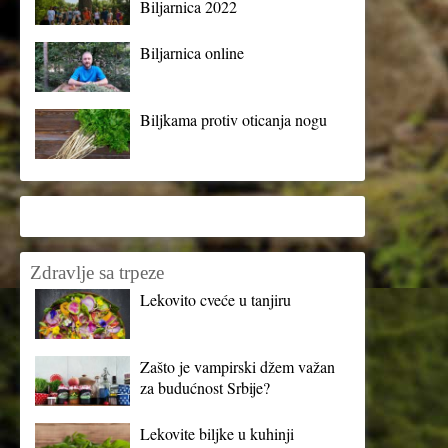
Biljarnica 2022
Biljarnica online
Biljkama protiv oticanja nogu
Zdravlje sa trpeze
Lekovito cveće u tanjiru
Zašto je vampirski džem važan
za budućnost Srbije?
Lekovite biljke u kuhinji