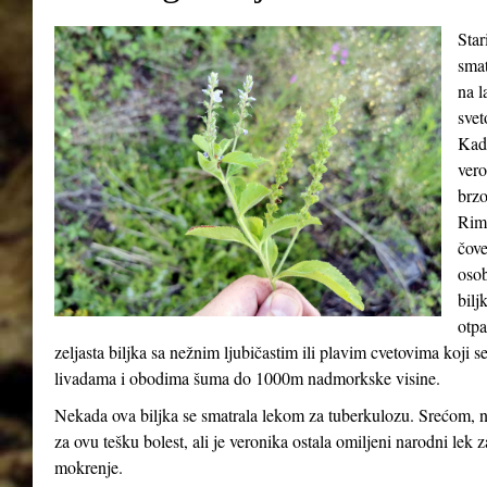
Star
smat
na l
svet
Kada
vero
brzo
Riml
čove
osob
bilj
otpa
zeljasta biljka sa nežnim ljubičastim ili plavim cvetovima koji 
livadama i obodima šuma do 1000m nadmorkske visine.
Nekada ova biljka se smatrala lekom za tuberkulozu. Srećom, n
za ovu tešku bolest, ali je veronika ostala omiljeni narodni lek 
mokrenje.