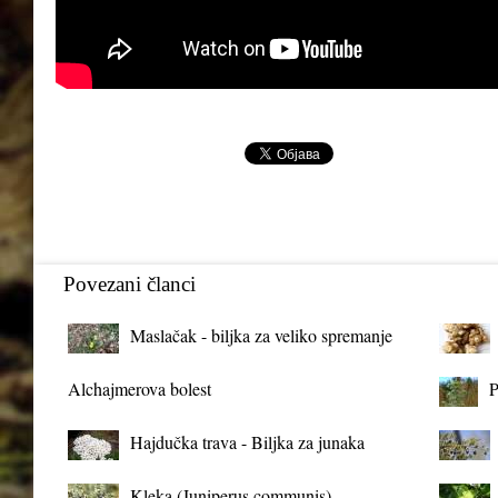
Povezani članci
Maslačak - biljka za veliko spremanje
organizma
Alchajmerova bolest
P
Hajdučka trava - Biljka za junaka
Kleka (Juniperus communis)