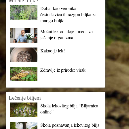
Moćne biljke
Dobar kao veronika –
čestoslavica ili razgon biljka za
mnogo boljki
Moćni lek od aloje i meda za
jačanje organizma
Kakao je lek!
Zdravlje iz prirode: virak
Lečenje biljem
Škola lekovitog bilja “Biljarnica
online”
Škola poznavanja lekovitog bilja