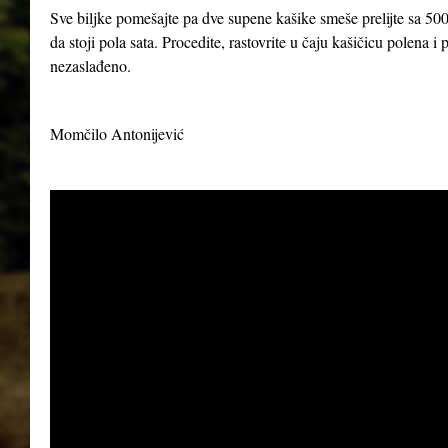
Sve biljke pomešajte pa dve supene kašike smeše prelijte sa 500
da stoji pola sata. Procedite, rastovrite u čaju kašičicu polena 
nezaslađeno.
Momčilo Antonijević