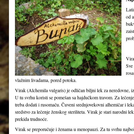
Lati
od a
buk
zais
prob
Vira
Sve 
rosa
vlažnim livadama, pored potoka.
Virak (
Alchemila vulgaris
) je odličan biljni lek za neredovne, 
U tu svrhu koristi se pomešan sa hajdučkom travom. Za lečenje o
treba dodati i rusomaču. Čuveni srednjovekovni alhemičar i lek
sredstvo za lečenje ženskog steriliteta. Virak je stari narodni le
prekida trudnoće.
Virak se preporučuje i ženama u menopauzi. Za tu svrhu najbolj