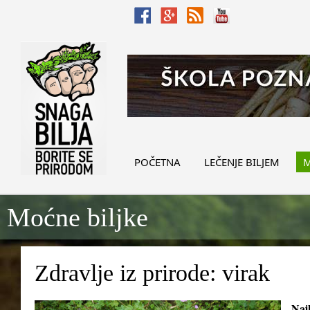
POČETNA
LEČENJE BILJEM
M
Moćne biljke
Zdravlje iz prirode: virak
Najb