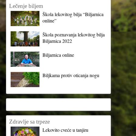
Lečenje biljem
Škola lekovitog bilja “Biljarnica
online”
Škola poznavanja lekovitog bilja
Biljarnica 2022
Biljarnica online
Biljkama protiv oticanja nogu
Zdravlje sa trpeze
Lekovito cveće u tanjiru