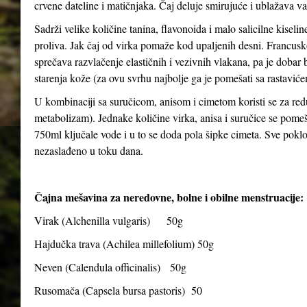
crvene dateline i matičnjaka. Čaj deluje smirujuće i ublažava v
Sadrži velike količine tanina, flavonoida i malo salicilne kiseli
proliva. Jak čaj od virka pomaže kod upaljenih desni. Francusko
sprečava razvlačenje elastičnih i vezivnih vlakana, pa je dobar bil
starenja kože (za ovu svrhu najbolje ga je pomešati sa rastavićem
U kombinaciji sa suručicom, anisom i cimetom koristi se za red
metabolizam). Jednake količine virka, anisa i suručice se pomeša
750ml ključale vode i u to se doda pola šipke cimeta. Sve poklopiti
nezaslađeno u toku dana.
Čajna mešavina za neredovne, bolne i obilne menstruacije:
Virak (
Alchenilla vulgaris
) 50g
Hajdučka trava (
Achilea millefolium
) 50g
Neven (
Calendula officinalis
) 50g
Rusomača (
Capsela bursa pastoris
) 50