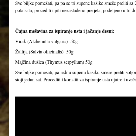
Sve biljke pomešati, pa pa se tri supene kašike smeše preliti sa 7
pola sata, procediti i piti nezaslađeno pre jela, podeljeno u tri d
Čajna mešavina za ispiranje usta i jačanje desni:
Virak (
Alchemilla vulgaris
) 50g
Žalfija (
Salvia officinalis
) 50g
Majčina dušica (
Thymus serpyllum
) 50g
Sve biljke pomešati, pa jednu supenu kašiku smeše preliti šoljom
stoji jedan sat. Procediti i koristiti za ispiranje usta ujutro i uve