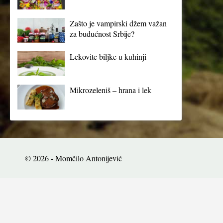
Zašto je vampirski džem važan
za budućnost Srbije?
Lekovite biljke u kuhinji
Mikrozeleniš – hrana i lek
© 2026 - Momčilo Antonijević