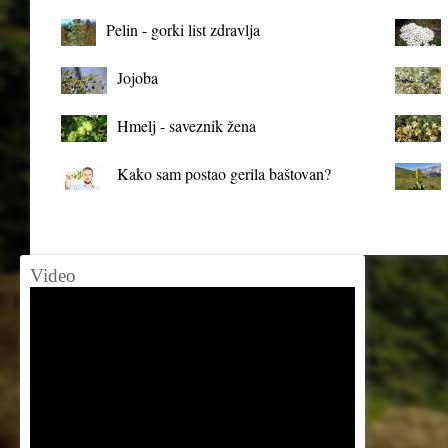
organizma
Pelin - gorki list zdravlja
Jojoba
Hmelj - saveznik žena
Kako sam postao gerila baštovan?
Video