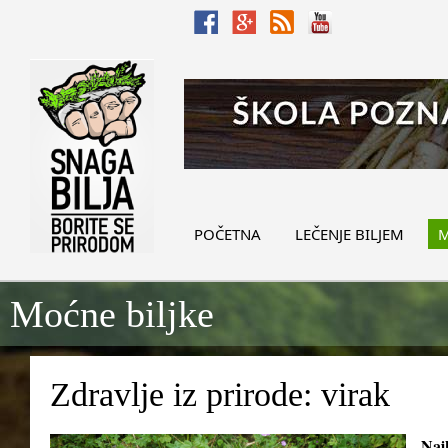
POČETNA
LEČENJE BILJEM
M
Moćne biljke
Zdravlje iz prirode: virak
Najb