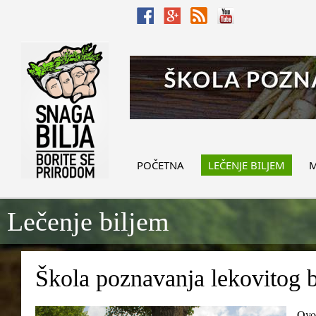
POČETNA
LEČENJE BILJEM
M
Lečenje biljem
Škola poznavanja lekovitog b
Ovo