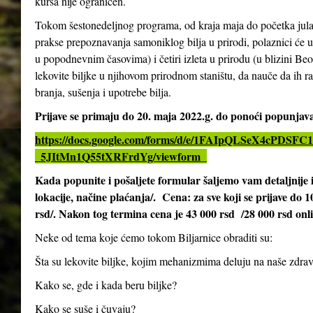
kursa nije ograničen.
Tokom šestonedeljnog programa, od kraja maja do početka jula 2
prakse prepoznavanja samoniklog bilja u prirodi, polaznici će 
u popodnevnim časovima) i četiri izleta u prirodu (u blizini Be
lekovite biljke u njihovom prirodnom staništu, da nauče da ih ra
branja, sušenja i upotrebe bilja.
Prijave se primaju do 20. maja 2022.g. do ponoći popunja
https://docs.google.com/forms/d/e/1FAIpQLSeX4cPD
_5JItMn1Q55tXRFrdYg/viewform
Kada popunite i pošaljete formular šaljemo vam detaljnij
lokacije, načine plaćanja/. Cena: za sve koji se prijave do 
rsd/. Nakon tog termina cena je 43 000 rsd /28 000 rsd onl
Neke od tema koje ćemo tokom Biljarnice obraditi su:
Šta su lekovite biljke, kojim mehanizmima deluju na naše zdrav
Kako se, gde i kada beru biljke?
Kako se suše i čuvaju?