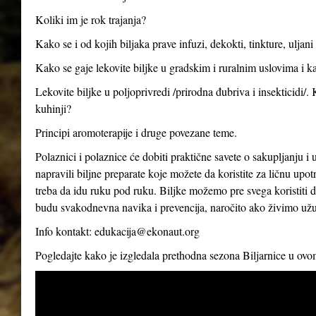
Koliki im je rok trajanja?
Kako se i od kojih biljaka prave infuzi, dekokti, tinkture, uljan
Kako se gaje lekovite biljke u gradskim i ruralnim uslovima i ka
Lekovite biljke u poljoprivredi /prirodna đubriva i insekticidi/.
kuhinji?
Principi aromoterapije i druge povezane teme.
Polaznici i polaznice će dobiti praktične savete o sakupljanju i 
napravili biljne preparate koje možete da koristite za ličnu up
treba da idu ruku pod ruku. Biljke možemo pre svega koristiti d
budu svakodnevna navika i prevencija, naročito ako živimo už
Info kontakt:
edukacija@ekonaut.org
Pogledajte kako je izgledala prethodna sezona Biljarnice u ov