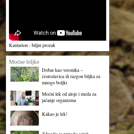
Kantarion - biljni prozak
Moćne biljke
Dobar kao veronika –
čestoslavica ili razgon biljka za
mnogo boljki
Moćni lek od aloje i meda za
jačanje organizma
Kakao je lek!
Zdravlje iz prirode: virak