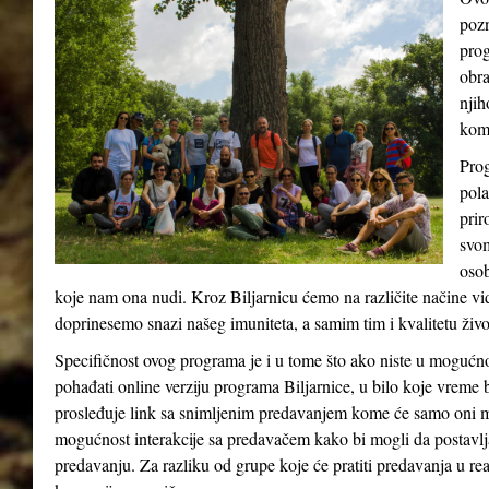
pozn
prog
obra
njih
kom
Prog
pola
prir
svom
osob
koje nam ona nudi. Kroz Biljarnicu ćemo na različite načine v
doprinesemo snazi našeg imuniteta, a samim tim i kvalitetu živ
Specifičnost ovog programa je i u tome što ako niste u mogućn
pohađati online verziju programa Biljarnice, u bilo koje vreme 
prosleđuje link sa snimljenim predavanjem kome će samo oni m
mogućnost interakcije sa predavačem kako bi mogli da postavlja
predavanju. Za razliku od grupe koje će pratiti predavanja u re