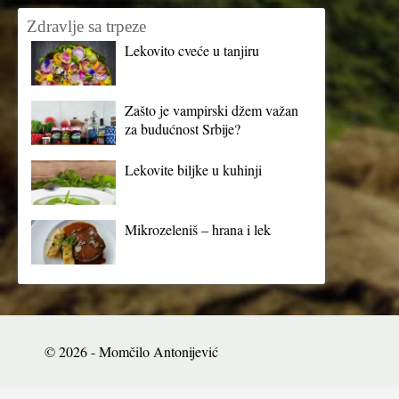
Zdravlje sa trpeze
Lekovito cveće u tanjiru
Zašto je vampirski džem važan
za budućnost Srbije?
Lekovite biljke u kuhinji
Mikrozeleniš – hrana i lek
© 2026 - Momčilo Antonijević