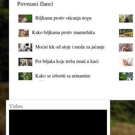
Povezani članci
Biljkama protiv oticanja nogu
Kako biljkama protiv mamurluka
Moćni lek od aloje i meda za jačanje
organizma
Pet biljaka koje treba imati u kući
Kako se izboriti sa urinarnim
infekcijama?
Video