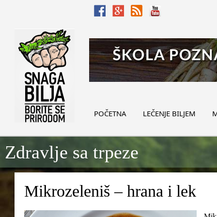
POČETNA
LEČENJE BILJEM
M
Zdravlje sa trpeze
Mikrozeleniš – hrana i lek
Mikr