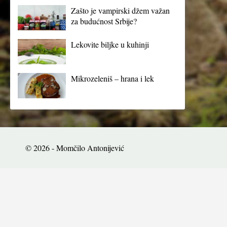
Zašto je vampirski džem važan
za budućnost Srbije?
Lekovite biljke u kuhinji
Mikrozeleniš – hrana i lek
© 2026 - Momčilo Antonijević