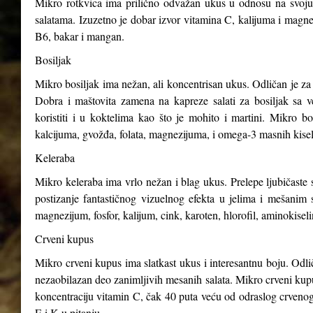
Mikro rotkvica ima prilično odvažan ukus u odnosu na svoju v
salatama. Izuzetno je dobar izvor vitamina C, kalijuma i magnez
B6, bakar i mangan.
Bosiljak
Mikro bosiljak ima nežan, ali koncentrisan ukus. Odličan je za 
Dobra i maštovita zamena na kapreze salati za bosiljak sa v
koristiti i u koktelima kao što je mohito i martini. Mikro b
kalcijuma, gvožđa, folata, magnezijuma, i omega-3 masnih kisel
Keleraba
Mikro keleraba ima vrlo nežan i blag ukus. Prelepe ljubičaste s
postizanje fantastičnog vizuelnog efekta u jelima i mešanim 
magnezijum, fosfor, kalijum, cink, karoten, hlorofil, aminokiseli
Crveni kupus
Mikro crveni kupus ima slatkast ukus i interesantnu boju. Odli
nezaobilazan deo zanimljivih mesanih salata. Mikro crveni kupus
koncentraciju vitamin C, čak 40 puta veću od odraslog crveno
E i K u pitanju.