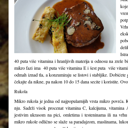
koje
vre
potp
Vrh
eks
pob
del
Istr
40 puta više vitamina i hranljivih materija u odnosu na zrele b
mikro fazi ima 40 puta više vitamina E i šest puta više vitam
odmah iznad tla, a konzumiraju se listovi i stabljike. Dobićete 
čekajte da nikne, pa nakon 10 do 15 dana secite i koristite. Ovo
Rukola
Mikro rukola je jedna od najpopularnijih vrsta mikro povrća. K
nju. Sadrži visok procenat vitamina C, kalcijuma, vitamina A
jestivim ukrasom na pici, omletima i testeninama ili na vrhu
mikro rukole odlično se slaže sa paradajzom, maslinama, luk