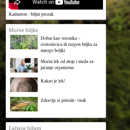
Kantarion - biljni prozak
Moćne biljke
Dobar kao veronika –
čestoslavica ili razgon biljka za
mnogo boljki
Moćni lek od aloje i meda za
jačanje organizma
Kakao je lek!
Zdravlje iz prirode: virak
Lečenje biljem