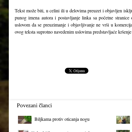
Tekst može biti, u celini ili u delovima preuzet i objavljen isk
punog imena autora i postavljanje linka sa početne stranice 
uslovom da se preuzimanje i objavljivanje ne vrši u komercija
ovog teksta suprotno navedenim uslovima predstavljaće kršenje
Povezani članci
Biljkama protiv oticanja nogu