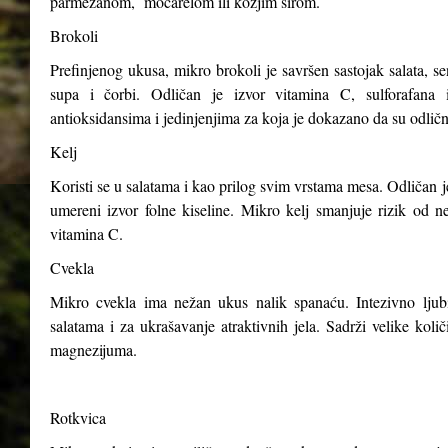
parmezanom, mocarelom ili kozjim sirom.
Brokoli
Prefinjenog ukusa, mikro brokoli je savršen sastojak salata, s
supa i čorbi. Odličan je izvor vitamina C, sulforafana i
antioksidansima i jedinjenjima za koja je dokazano da su odličn
Kelj
Koristi se u salatama i kao prilog svim vrstama mesa. Odličan j
umereni izvor folne kiseline. Mikro kelj smanjuje rizik od n
vitamina C.
Cvekla
Mikro cvekla ima nežan ukus nalik spanaću. Intezivno ljubiča
salatama i za ukrašavanje atraktivnih jela. Sadrži velike kol
magnezijuma.
Rotkvica