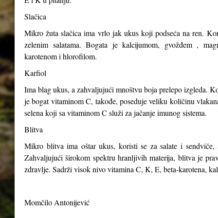
Slačica
Mikro žuta slačica ima vrlo jak ukus koji podseća na ren. Kori
zelenim salatama. Bogata je kalcijumom, gvožđem , magn
karotenom i hlorofilom.
Karfiol
Ima blag ukus, a zahvaljujući mnoštvu boja prelepo izgleda. Kor
je bogat vitaminom C, takođe, poseduje veliku količinu vlakana,
selena koji sa vitaminom C služi za jačanje imunog sistema.
Blitva
Mikro blitva ima oštar ukus, koristi se za salate i sendviče, 
Zahvaljujući širokom spektru hranljivih materija, blitva je p
zdravlje. Sadrži visok nivo vitamina C, K, E, beta-karotena, ka
Momčilo Antonijević