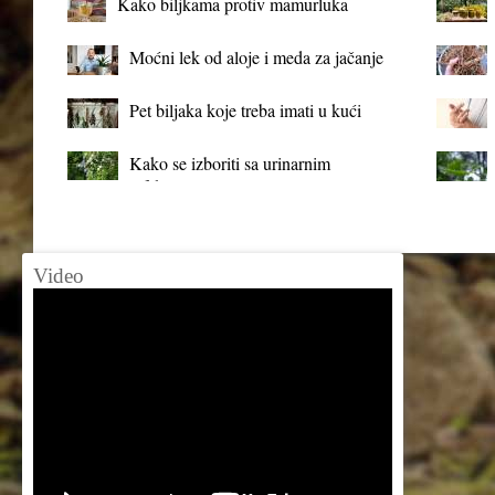
Kako biljkama protiv mamurluka
Moćni lek od aloje i meda za jačanje
organizma
Pet biljaka koje treba imati u kući
Kako se izboriti sa urinarnim
infekcijama?
Video