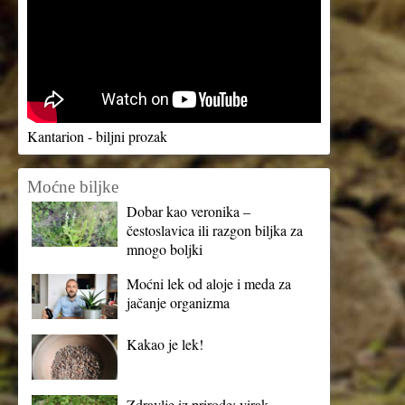
Kantarion - biljni prozak
Moćne biljke
Dobar kao veronika –
čestoslavica ili razgon biljka za
mnogo boljki
Moćni lek od aloje i meda za
jačanje organizma
Kakao je lek!
Zdravlje iz prirode: virak