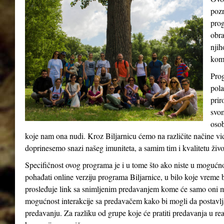
pozn
prog
obra
njih
kom
Prog
pola
prir
svom
osob
koje nam ona nudi. Kroz Biljarnicu ćemo na različite načine v
doprinesemo snazi našeg imuniteta, a samim tim i kvalitetu živ
Specifičnost ovog programa je i u tome što ako niste u mogućn
pohađati online verziju programa Biljarnice, u bilo koje vreme 
prosleđuje link sa snimljenim predavanjem kome će samo oni m
mogućnost interakcije sa predavačem kako bi mogli da postavlja
predavanju. Za razliku od grupe koje će pratiti predavanja u re