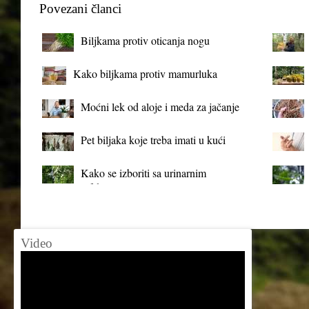
Povezani članci
Biljkama protiv oticanja nogu
Kako biljkama protiv mamurluka
Moćni lek od aloje i meda za jačanje
organizma
Pet biljaka koje treba imati u kući
Kako se izboriti sa urinarnim
infekcijama?
Video