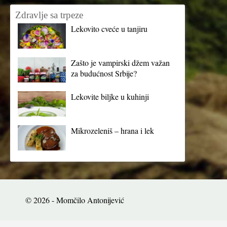
Zdravlje sa trpeze
Lekovito cveće u tanjiru
Zašto je vampirski džem važan
za budućnost Srbije?
Lekovite biljke u kuhinji
Mikrozeleniš – hrana i lek
© 2026 - Momčilo Antonijević