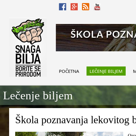
POČETNA
LEČENJE BILJEM
M
Lečenje biljem
Škola poznavanja lekovitog b
Ovo