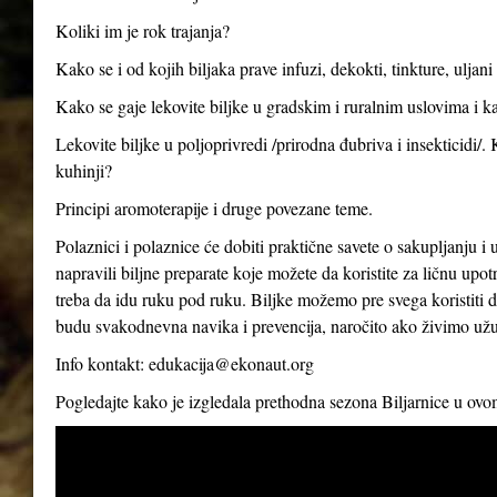
Koliki im je rok trajanja?
Kako se i od kojih biljaka prave infuzi, dekokti, tinkture, uljan
Kako se gaje lekovite biljke u gradskim i ruralnim uslovima i ka
Lekovite biljke u poljoprivredi /prirodna đubriva i insekticidi/.
kuhinji?
Principi aromoterapije i druge povezane teme.
Polaznici i polaznice će dobiti praktične savete o sakupljanju i 
napravili biljne preparate koje možete da koristite za ličnu up
treba da idu ruku pod ruku. Biljke možemo pre svega koristiti d
budu svakodnevna navika i prevencija, naročito ako živimo už
Info kontakt:
edukacija@ekonaut.org
Pogledajte kako je izgledala prethodna sezona Biljarnice u ov