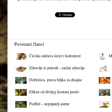
Povezani članci
Čičoka snižava šećer i holesterol
M
Zdravlje iz prirode - začini zdravlja
Dobričica- prava biljka za disajne
organe
Eliksir od divljeg kestena protiv
proširenih vena
Podbel – neprijatelj astme