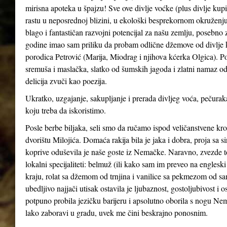
mirisna apoteka u špajzu! Sve ove divlje voćke (plus divlje kupin
rastu u neposrednoj blizini, u ekološki besprekornom okruženju
blago i fantastičan razvojni potencijal za našu zemlju, posebno 
godine imao sam priliku da probam odlične džemove od divlje kupi
porodica Petrović (Marija, Miodrag i njihova kćerka Olgica). Po
sremuša i maslačka, slatko od šumskih jagoda i zlatni namaz od
delicija zvuči kao poezija.
Ukratko, uzgajanje, sakupljanje i prerada divljeg voća, pečuraka
koju treba da iskoristimo.
Posle berbe biljaka, seli smo da ručamo ispod veličanstvene kr
dvorištu Milojića. Domaća rakija bila je jaka i dobra, proja sa 
koprive oduševila je naše goste iz Nemačke. Naravno, zvezde t
lokalni specijaliteti: belmuž (ili kako sam im preveo na englesk
kraju, rolat sa džemom od trnjina i vanilice sa pekmezom od sa
ubedljivo najjači utisak ostavila je ljubaznost, gostoljubivost 
potpuno probila jezičku barijeru i apsolutno oborila s nogu Nemce
lako zaboravi u gradu, uvek me čini beskrajno ponosnim.