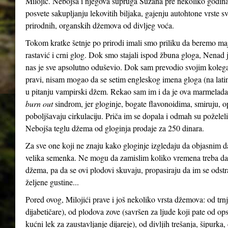
Milojić. Nebojša i njegova supruga Suzana pre nekoliko godina, 
posvete sakupljanju lekovitih biljaka, gajenju autohtone vrste sv
prirodnih, organskih džemova od divljeg voća.
Tokom kratke šetnje po prirodi imali smo priliku da beremo maj
rastavić i crni glog. Dok smo stajali ispod žbuna gloga, Nenad
nas je sve apsolutno oduševio. Dok sam prevodio svojim koleg
pravi, nisam mogao da se setim engleskog imena gloga (na la
u pitanju vampirski džem. Rekao sam im i da je ova marmelad
burn out
sindrom, jer gloginje, bogate flavonoidima, smiruju, op
poboljšavaju cirkulaciju. Priča im se dopala i odmah su poželel
Nebojša teglu džema od gloginja prodaje za 250 dinara.
Za sve one koji ne znaju kako gloginje izgledaju da objasnim da 
velika semenka. Ne mogu da zamislim koliko vremena treba da 
džema, pa da se ovi plodovi skuvaju, propasiraju da im se ods
željene gustine...
Pored ovog, Milojići prave i još nekoliko vrsta džemova: od trnji
dijabetičare), od plodova zove (savršen za ljude koji pate od ops
kućni lek za zaustavljanje dijareje), od divljih trešanja, šipurka