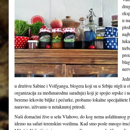
drug
eksp
u na
plod
najb
luka
treb
proi
blag
nerv
Jedn
u društvu Sabine i Volfganga, blogera koji su u Srbiju stigli 
organizacija za međunarodnu saradnju) koji je spojio srpske i 
beremo lekovite biljke i pečurke, probamo lokalne specijalitete b
naravno, uživamo u netaknutoj prirodi.
Naši domaćini žive u selu Vlahovo, do kog nema asfaltiranog p
idemo na safari terenskim vozilima. Kad smo posle mnogo truck