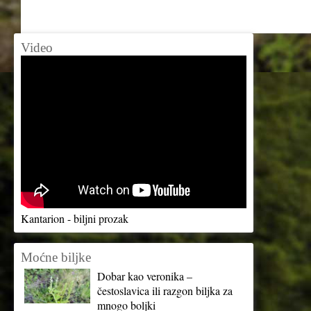
Video
Kantarion - biljni prozak
Moćne biljke
Dobar kao veronika –
čestoslavica ili razgon biljka za
mnogo boljki