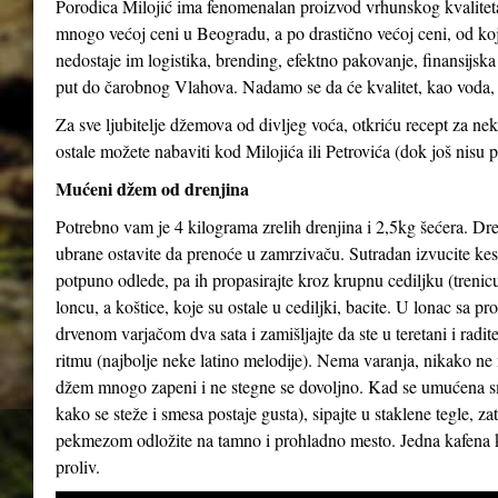
Porodica Milojić ima fenomenalan proizvod vrhunskog kvaliteta
mnogo većoj ceni u Beogradu, a po drastično većoj ceni, od koj
nedostaje im logistika, brending, efektno pakovanje, finansijs
put do čarobnog Vlahova. Nadamo se da će kvalitet, kao voda, 
Za sve ljubitelje džemova od divljeg voća, otkriću recept za 
ostale možete nabaviti kod Milojića ili Petrovića (dok još nisu p
Mućeni džem od drenjina
Potrebno vam je 4 kilograma zrelih drenjina i 2,5kg šećera. Dren
ubrane ostavite da prenoće u zamrzivaču. Sutradan izvucite kes
potpuno odlede, pa ih propasirajte kroz krupnu cediljku (trenicu
loncu, a koštice, koje su ostale u cediljki, bacite. U lonac sa p
drvenom varjačom dva sata i zamišljajte da ste u teretani i radi
ritmu (najbolje neke latino melodije). Nema varanja, nikako ne 
džem mnogo zapeni i ne stegne se dovoljno. Kad se umućena s
kako se steže i smesa postaje gusta), sipajte u staklene tegle, z
pekmezom odložite na tamno i prohladno mesto. Jedna kafena 
proliv.