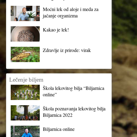
Moćni lek od aloje i meda za
jačanje organizma
Kakao je lek!
Zdravlje iz prirode: virak
Lečenje biljem
Škola lekovitog bilja “Biljarnica
online”
Škola poznavanja lekovitog bilja
Biljarnica 2022
Biljarnica online