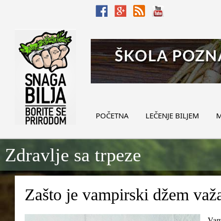
POČETNA
LEČENJE BILJEM
M
Zdravlje sa trpeze
Zašto je vampirski džem važ
Vamp