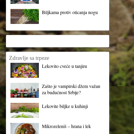
Biljkama protiv oticanja nogu
Zdravlje sa trpeze
Lekovito cveće u tanjiru
Zašto je vampirski džem važan
za budućnost Srbije?
Lekovite biljke u kuhinji
Mikrozeleniš – hrana i lek