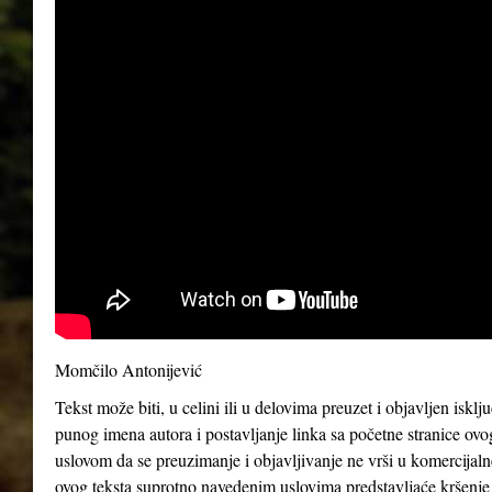
Momčilo Antonijević
Tekst može biti, u celini ili u delovima preuzet i objavljen iskl
punog imena autora i postavljanje linka sa početne stranice ovo
uslovom da se preuzimanje i objavljivanje ne vrši u komercijaln
ovog teksta suprotno navedenim uslovima predstavljaće kršenje