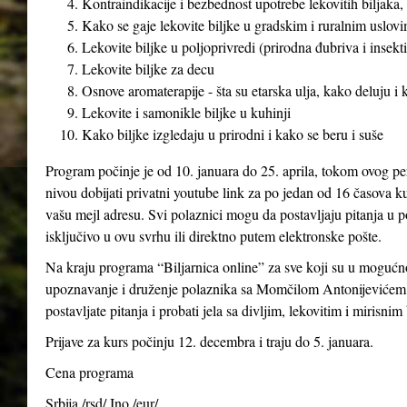
Kontraindikacije i bezbednost upotrebe lekovitih biljaka, 
Kako se gaje lekovite biljke u gradskim i ruralnim uslovim
Lekovite biljke u poljoprivredi (prirodna đubriva i insekti
Lekovite biljke za decu
Osnove aromaterapije - šta su etarska ulja, kako deluju i
Lekovite i samonikle biljke u kuhinji
Kako biljke izgledaju u prirodni i kako se beru i suše
Program počinje je od 10. januara do 25. aprila, tokom ovog pe
nivou dobijati privatni youtube link za po jedan od 16 časova ku
vašu mejl adresu. Svi polaznici mogu da postavljaju pitanja u p
isključivo u ovu svrhu ili direktno putem elektronske pošte.
Na kraju programa “Biljarnica online” za sve koji su u mogućno
upoznavanje i druženje polaznika sa Momčilom Antonijevićem 
postavljate pitanja i probati jela sa divljim, lekovitim i mirisnim
Prijave za kurs počinju 12. decembra i traju do 5. januara.
Cena programa
Srbija /rsd/ Ino /eur/