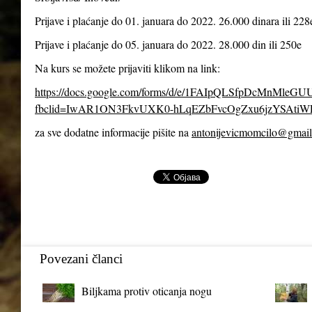
Prijave i plaćanje do 01. januara do 2022. 26.000 dinara ili 228
Prijave i plaćanje do 05. januara do 2022. 28.000 din ili 250e
Na kurs se možete prijaviti klikom na link:
https://docs.google.com/forms/d/e/1FAIpQLSfpDcMnMl
fbclid=IwAR1ON3FkvUXK0-hLqEZbFvcOgZxu6jzYSAtiW
za sve dodatne informacije pišite na
antonijevicmomcilo@gmai
Povezani članci
Biljkama protiv oticanja nogu