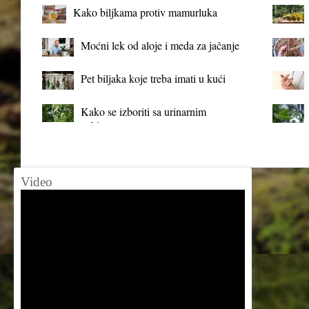
Kako biljkama protiv mamurluka
Moćni lek od aloje i meda za jačanje
organizma
Pet biljaka koje treba imati u kući
Kako se izboriti sa urinarnim
infekcijama?
Video