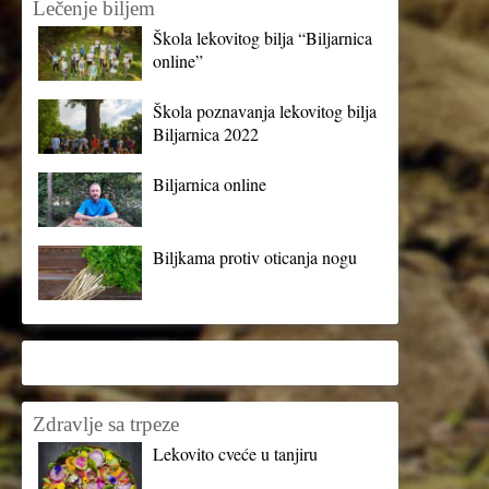
Lečenje biljem
Škola lekovitog bilja “Biljarnica
online”
Škola poznavanja lekovitog bilja
Biljarnica 2022
Biljarnica online
Biljkama protiv oticanja nogu
Zdravlje sa trpeze
Lekovito cveće u tanjiru