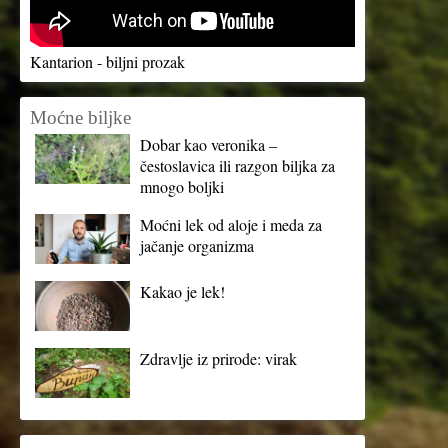
Kantarion - biljni prozak
Moćne biljke
Dobar kao veronika –
čestoslavica ili razgon biljka za
mnogo boljki
Moćni lek od aloje i meda za
jačanje organizma
Kakao je lek!
Zdravlje iz prirode: virak