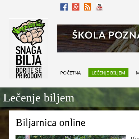
POČETNA
LEČENJE BILJEM
M
Lečenje biljem
Biljarnica online
Ukol