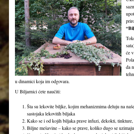
sazn
upot
prir
“Bil
Tok
sata
će v
Pola
da n
tehn
u dinamici koja im odgovara.
U Biljarnici ćete naučiti:
Šta su lekovite biljke, kojim mehanizmima deluju na naše
sastojaka lekovitih biljaka
Kako se i od kojih biljaka prave infuzi, dekokti, tinkture,
Biljne mešavine – kako se prave, koliko dugo se uzimaju