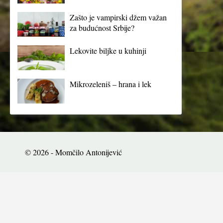
Zašto je vampirski džem važan
za budućnost Srbije?
Lekovite biljke u kuhinji
Mikrozeleniš – hrana i lek
© 2026 - Momčilo Antonijević