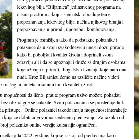
lekovitog bilja “Biljarnica” jedinstvenog programa na
našim prostorima koji sistematski obrađuje teme
prepoznavanja lekovitog bilja, načina njihovog branja i
prepoznavanja u prirodi, upotrebe i kombinovanja.
Program je osmišljen tako da podstakne polaznike i
polaznice da u svoju svakodnevicu unesu dozu prirode
kako bi poboljšali kvalitet života i doprineli svom
zdravlju ali i da se upoznaju i druže sa drugim osobama
koje uživaju u prirodi, bogatstvu i znanju koje nam ona
nudi. Kroz Biljarnicu ćemo na različite načine videti
 našeg imuniteta, a samim tim i kvalitetu života.
e u mogućnosti da lično pratite program uživo možete pohađati
e bez obzira gde se nalazite. Svim polaznicima se prosleđuje link
 pristupe. Online polaznici takođe imaju mogućnost interakcije
na koja će dobiti odgovor na sledećem predavanju. Za razliku od
broj polaznika online verzije kursa nije ograničen.
etka jula 2022. godine, koji se sastoji od predavanja kao i