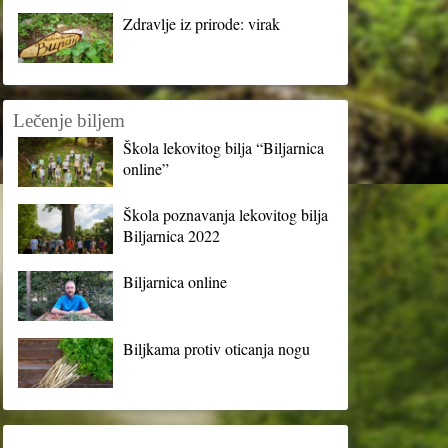
Zdravlje iz prirode: virak
Lečenje biljem
Škola lekovitog bilja “Biljarnica
online”
Škola poznavanja lekovitog bilja
Biljarnica 2022
Biljarnica online
Biljkama protiv oticanja nogu