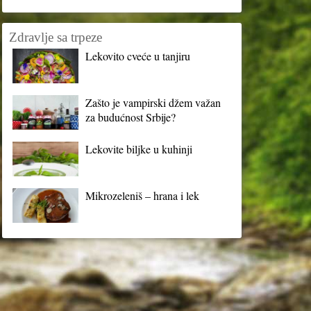
Zdravlje sa trpeze
Lekovito cveće u tanjiru
Zašto je vampirski džem važan
za budućnost Srbije?
Lekovite biljke u kuhinji
Mikrozeleniš – hrana i lek