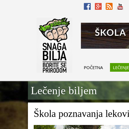
POČETNA
LEČENJE
Lečenje biljem
Škola poznavanja lekovit