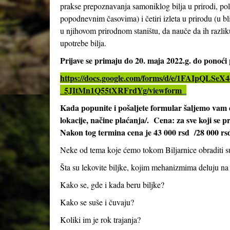
prakse prepoznavanja samoniklog bilja u prirodi, pol
popodnevnim časovima) i četiri izleta u prirodu (u bl
u njihovom prirodnom staništu, da nauče da ih razliku
upotrebe bilja.
Prijave se primaju do 20. maja 2022.g. do ponoć
https://docs.google.com/forms/d/e/1FAIpQ
_5JItMn1Q55tXRFrdYg/viewform
Kada popunite i pošaljete formular šaljemo vam 
lokacije, načine plaćanja/. Cena: za sve koji se p
Nakon tog termina cena je 43 000 rsd /28 000 rs
Neke od tema koje ćemo tokom Biljarnice obraditi s
Šta su lekovite biljke, kojim mehanizmima deluju na
Kako se, gde i kada beru biljke?
Kako se suše i čuvaju?
Koliki im je rok trajanja?