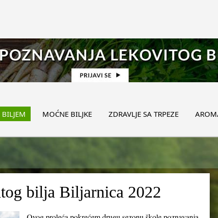
 BILJEM
MOĆNE BILJKE
ZDRAVLJE SA TRPEZE
AROMA
og bilja Biljarnica 2022
Ovog proleća pokrećem drugu sezonu škole poznavanja