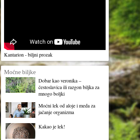
Kantarion - biljni prozak
Moćne biljke
Dobar kao veronika –
čestoslavica ili razgon biljka za
mnogo boljki
Moćni lek od aloje i meda za
jačanje organizma
Kakao je lek!