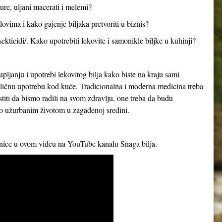
ture, uljani macerati i melemi?
ovima i kako gajenje biljaka pretvoriti u biznis?
sekticidi/. Kako upotrebiti lekovite i samonikle biljke u kuhinji?
upljanju i upotrebi lekovitog bilja kako biste na kraju sami
za ličnu upotrebu kod kuće. Tradicionalna i moderna medicina treba
iti da bismo radili na svom zdravlju, one treba da budu
mo užurbanim životom u zagađenoj sredini.
rnice u ovom videu na YouTube kanalu Snaga bilja.