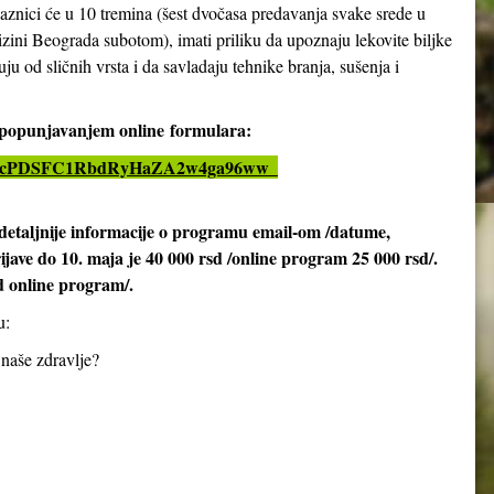
aznici će u 10 tremina (šest dvočasa predavanja svake srede u
izini Beograda subotom), imati priliku da upoznaju lekovite biljke
ju od sličnih vrsta i da savladaju tehnike branja, sušenja i
i popunjavanjem online
formulara:
LSeX4cPDSFC1RbdRyHaZA2w4ga96ww_
detaljnije informacije o programu email-om /datume,
rijave do 10. maja je 40 000 rsd /online program 25 000 rsd/.
d online program/.
u:
 naše zdravlje?