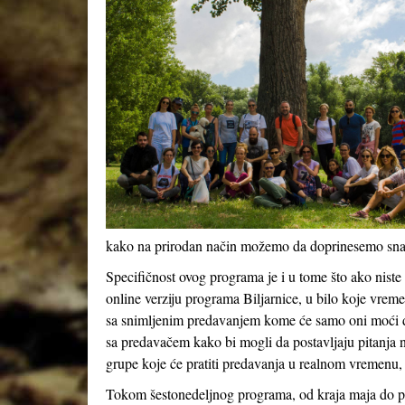
kako na prirodan način možemo da doprinesemo snazi
Specifičnost ovog programa je i u tome što ako nist
online verziju programa Biljarnice, u bilo koje vrem
sa snimljenim predavanjem kome će samo oni moći da
sa predavačem kako bi mogli da postavljaju pitanja 
grupe koje će pratiti predavanja u realnom vremenu, 
Tokom šestonedeljnog programa, od kraja maja do poč