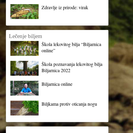
Zdravlje iz prirode: virak
Lečenje biljem
Škola lekovitog bilja “Biljarnica
online”
Škola poznavanja lekovitog bilja
Biljarnica 2022
Biljarnica online
Biljkama protiv oticanja nogu