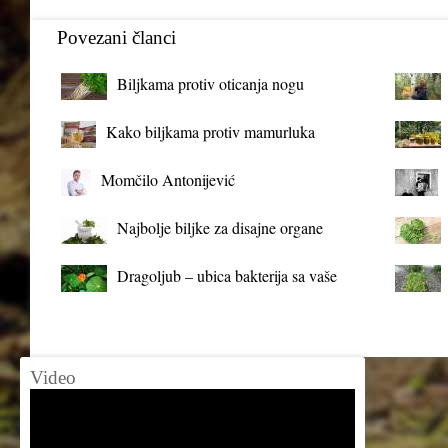
Povezani članci
Biljkama protiv oticanja nogu
Kako biljkama protiv mamurluka
Momčilo Antonijević
Najbolje biljke za disajne organe
Dragoljub – ubica bakterija sa vaše
terase
Video