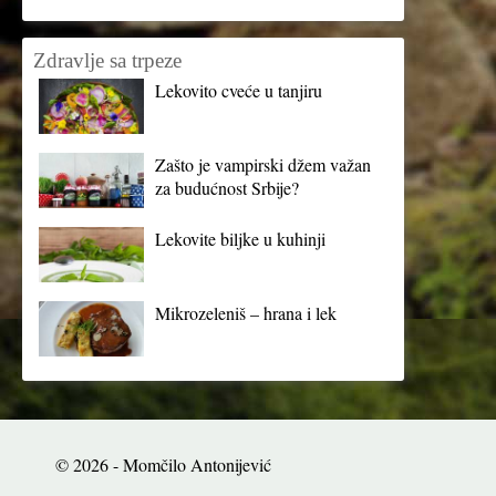
Zdravlje sa trpeze
Lekovito cveće u tanjiru
Zašto je vampirski džem važan
za budućnost Srbije?
Lekovite biljke u kuhinji
Mikrozeleniš – hrana i lek
© 2026 - Momčilo Antonijević