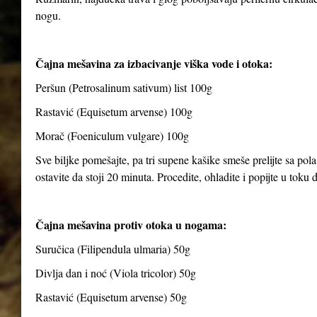
nogu.
Čajna mešavina za izbacivanje viška vode i otoka:
Peršun (Petrosalinum sativum) list 100g
Rastavić (Equisetum arvense) 100g
Morač (Foeniculum vulgare) 100g
Sve biljke pomešajte, pa tri supene kašike smeše prelijte sa pola
ostavite da stoji 20 minuta. Procedite, ohladite i popijte u toku
Čajna mešavina protiv otoka u nogama:
Suručica (Filipendula ulmaria) 50g
Divlja dan i noć (Viola tricolor) 50g
Rastavić (Equisetum arvense) 50g