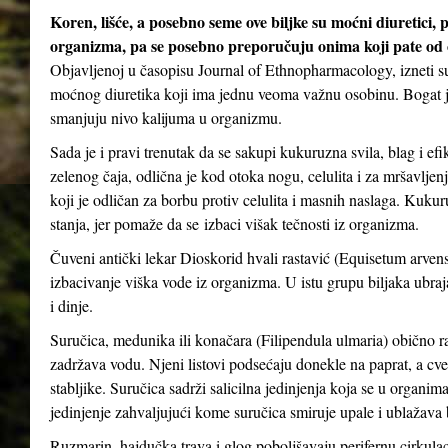
Koren, lišće, a posebno seme ove biljke su moćni diuretici, 
organizma, pa se posebno preporučuju onima koji pate od oti
Objavljenoj u časopisu Journal of Ethnopharmacology, izneti su
moćnog diuretika koji ima jednu veoma važnu osobinu. Bogat je
smanjuju nivo kalijuma u ​​organizmu.
Sada je i pravi trenutak da se sakupi kukuruzna svila, blag i ef
zelenog čaja, odlična je kod otoka nogu, celulita i za mršavljen
koji je odličan za borbu protiv celulita i masnih naslaga. Kuk
stanja, jer pomaže da se izbaci višak tečnosti iz organizma.
Čuveni antički lekar Dioskorid hvali rastavić (Equisetum arvense
izbacivanje viška vode iz organizma. U istu grupu biljaka ubrajaju
i dinje.
Suručica, medunika ili konačara (Filipendula ulmaria) obično ra
zadržava vodu. Njeni listovi podsećaju donekle na paprat, a cveto
stabljike. Suručica sadrži salicilna jedinjenja koja se u organima
jedinjenje zahvaljujući kome suručica smiruje upale i ublažava
Ruzmarin, hajdučka trava i glog poboljšavaju perifernu cirkulaci