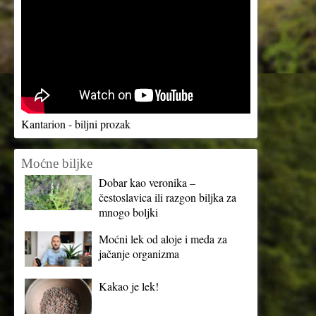
Kantarion - biljni prozak
Moćne biljke
Dobar kao veronika –
čestoslavica ili razgon biljka za
mnogo boljki
Moćni lek od aloje i meda za
jačanje organizma
Kakao je lek!