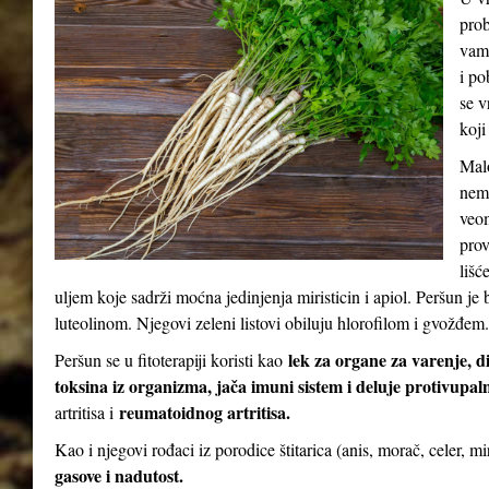
prob
vam 
i po
se v
koji
Malo
nema
veom
prov
lišć
uljem koje sadrži moćna jedinjenja miristicin i apiol. Peršun 
luteolinom. Njegovi zeleni listovi obiluju hlorofilom i gvožđem.
lek za organe za varenje, d
Peršun se u fitoterapiji koristi kao
toksina iz organizma, jača imuni sistem i deluje protivupal
reumatoidnog artritisa.
artritisa i
Kao i njegovi rođaci iz porodice štitarica (anis, morač, celer, m
gasove i nadutost.