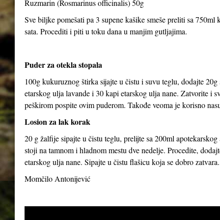
Ruzmarin (Rosmarinus officinalis) 50g
Sve biljke pomešati pa 3 supene kašike smeše preliti sa 750ml kl
sata. Procediti i piti u toku dana u manjim gutljajima.
Puder za otekla stopala
100g kukuruznog štirka sijajte u čistu i suvu teglu, dodajte 20g
etarskog ulja lavande i 30 kapi etarskog ulja nane. Zatvorite i 
peškirom pospite ovim puderom. Takođe veoma je korisno nasut
Losion za lak korak
20 g žalfije sipajte u čistu teglu, prelijte sa 200ml apotekarsk
stoji na tamnom i hladnom mestu dve nedelje. Procedite, dodajte
etarskog ulja nane. Sipajte u čistu flašicu koja se dobro zatvara.
Momčilo Antonijević