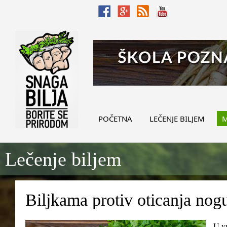
POČETNA
LEČENJE BILJEM
M
Lečenje biljem
Biljkama protiv oticanja nog
U vr