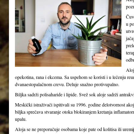
pozn
Čuve
u po
utvr
jača
prel
tera
odb
Aloj
opekotina, rana i ekcema. Sa uspehom se koristi i u lečenju reum
dvanaestopalačnom crevu. Deluje snažno protivupalno.
Biljka sadrži polisaharide i lipide. Svež sok aloje sadrži antrakv
Meskički istraživači ispitivali su 1996. godine delotvornost ak
biljka sprečava stvaranje otoka blokiranjem kretanja inflamatorni
upalu.
Aloja se ne preporučuje osobama koje pate od kolitisa ili uremij