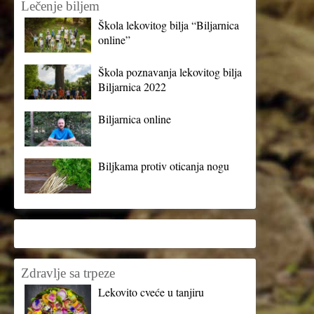
Lečenje biljem
Škola lekovitog bilja “Biljarnica
online”
Škola poznavanja lekovitog bilja
Biljarnica 2022
Biljarnica online
Biljkama protiv oticanja nogu
Zdravlje sa trpeze
Lekovito cveće u tanjiru