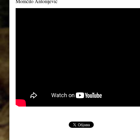
Momčilo Antonijević