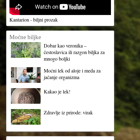
Kantarion - biljni prozak
Moćne biljke
Dobar kao veronika –
čestoslavica ili razgon biljka za
mnogo boljki
Moćni lek od aloje i meda za
jačanje organizma
Kakao je lek!
Zdravlje iz prirode: virak