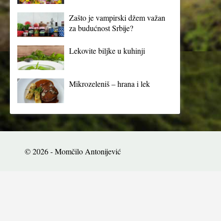
Zašto je vampirski džem važan
za budućnost Srbije?
Lekovite biljke u kuhinji
Mikrozeleniš – hrana i lek
© 2026 - Momčilo Antonijević