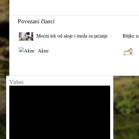
Povezani članci
Moćni lek od aloje i meda za jačanje
Biljke z
organizma
Akne
Video