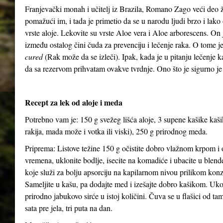
Franjevački monah i učitelj iz Brazila, Romano Zago veći deo 
pomažući im, i tada je primetio da se u narodu ljudi brzo i lako 
vrste aloje. Lekovite su vrste Aloe vera i Aloe arborescens. On j
između ostalog čini čuda za prevenciju i lečenje raka. O tome 
cured
(Rak može da se izleči). Ipak, kada je u pitanju lečenje 
da sa rezervom prihvatam ovakve tvrdnje. Ono što je sigurno je
Recept za lek od aloje i meda
Potrebno vam je: 150 g svežeg lišća aloje, 3 supene kašike kaš
rakija, mada može i votka ili viski), 250 g prirodnog meda.
Priprema: Listove težine 150 g očistite dobro vlažnom krpom i o
vremena, uklonite bodlje, isecite na komadiće i ubacite u blen
koje služi za bolju apsorciju na kapilarnom nivou prilikom kon
Sameljite u kašu, pa dodajte med i izešajte dobro kašikom. Uko
prirodno jabukovo sirće u istoj količini. Čuva se u flašici od ta
sata pre jela, tri puta na dan.