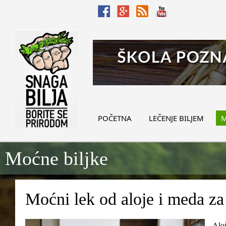
POČETNA
LEČENJE BILJEM
M
Moćne biljke
Moćni lek od aloje i meda za
Aloj