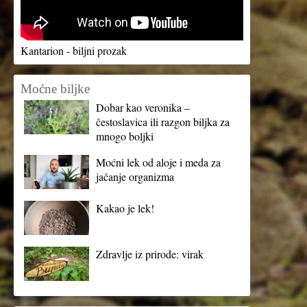
Kantarion - biljni prozak
Moćne biljke
Dobar kao veronika –
čestoslavica ili razgon biljka za
mnogo boljki
Moćni lek od aloje i meda za
jačanje organizma
Kakao je lek!
Zdravlje iz prirode: virak