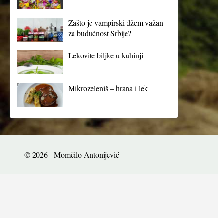
Zašto je vampirski džem važan
za budućnost Srbije?
Lekovite biljke u kuhinji
Mikrozeleniš – hrana i lek
© 2026 - Momčilo Antonijević