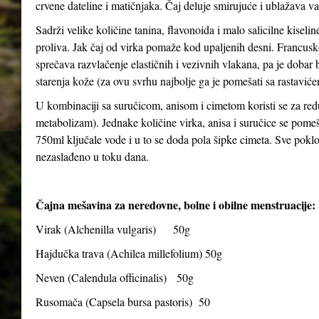
crvene dateline i matičnjaka. Čaj deluje smirujuće i ublažava v
Sadrži velike količine tanina, flavonoida i malo salicilne kiseli
proliva. Jak čaj od virka pomaže kod upaljenih desni. Francusko
sprečava razvlačenje elastičnih i vezivnih vlakana, pa je dobar bil
starenja kože (za ovu svrhu najbolje ga je pomešati sa rastavićem
U kombinaciji sa suručicom, anisom i cimetom koristi se za red
metabolizam). Jednake količine virka, anisa i suručice se pomeša
750ml ključale vode i u to se doda pola šipke cimeta. Sve poklopiti
nezaslađeno u toku dana.
Čajna mešavina za neredovne, bolne i obilne menstruacije:
Virak (
Alchenilla vulgaris
) 50g
Hajdučka trava (
Achilea millefolium
) 50g
Neven (
Calendula officinalis
) 50g
Rusomača (
Capsela bursa pastoris
) 50