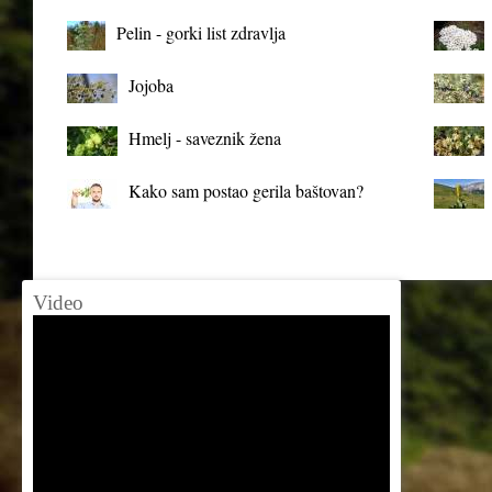
organizma
Pelin - gorki list zdravlja
Jojoba
Hmelj - saveznik žena
Kako sam postao gerila baštovan?
Video