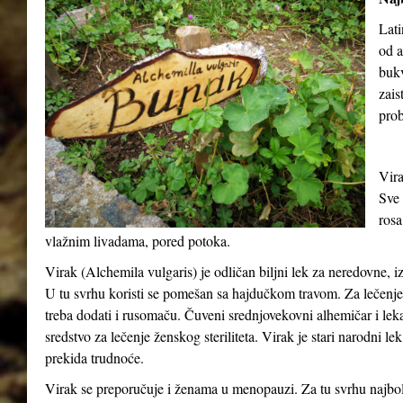
Lati
od a
buk
zais
prob
Vira
Sve 
rosa
vlažnim livadama, pored potoka.
Virak (
Alchemila vulgaris
) je odličan biljni lek za neredovne, 
U tu svrhu koristi se pomešan sa hajdučkom travom. Za lečenje o
treba dodati i rusomaču. Čuveni srednjovekovni alhemičar i lek
sredstvo za lečenje ženskog steriliteta. Virak je stari narodni le
prekida trudnoće.
Virak se preporučuje i ženama u menopauzi. Za tu svrhu najbolj