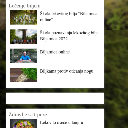
Lečenje biljem
Škola lekovitog bilja “Biljarnica
online”
Škola poznavanja lekovitog bilja
Biljarnica 2022
Biljarnica online
Biljkama protiv oticanja nogu
Zdravlje sa trpeze
Lekovito cveće u tanjiru