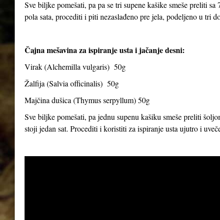
Sve biljke pomešati, pa pa se tri supene kašike smeše preliti sa 7
pola sata, procediti i piti nezaslađeno pre jela, podeljeno u tri d
Čajna mešavina za ispiranje usta i jačanje desni:
Virak (
Alchemilla vulgaris
) 50g
Žalfija (
Salvia officinalis
) 50g
Majčina dušica (
Thymus serpyllum
) 50g
Sve biljke pomešati, pa jednu supenu kašiku smeše preliti šoljom
stoji jedan sat. Procediti i koristiti za ispiranje usta ujutro i uve