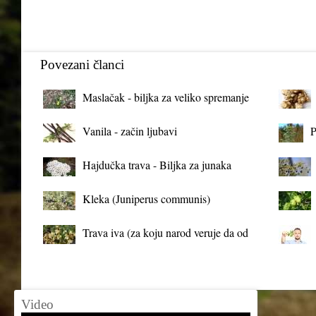
Povezani članci
Maslačak - biljka za veliko spremanje
organizma
Vanila - začin ljubavi
P
Hajdučka trava - Biljka za junaka
Kleka (Juniperus communis)
Trava iva (za koju narod veruje da od
mrtva pravi živa)
Video