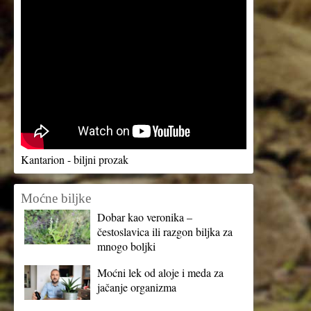
Kantarion - biljni prozak
Moćne biljke
Dobar kao veronika –
čestoslavica ili razgon biljka za
mnogo boljki
Moćni lek od aloje i meda za
jačanje organizma