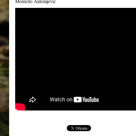
Momčilo Antonijević