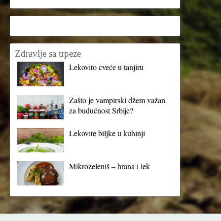
Zdravlje sa trpeze
Lekovito cveće u tanjiru
Zašto je vampirski džem važan
za budućnost Srbije?
Lekovite biljke u kuhinji
Mikrozeleniš – hrana i lek