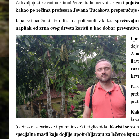
pojač
Zahvaljujući kofeninu stimuliše centralni nervni sistem i
kakao po rečima profesora Jovana Tucakova preporučuje 
sprečavaju 
Japanski naučnici utvrdili su da polifenoli iz kakaa
napitak od zrna ovog drveta koristi u kao dobar preventivni
I po
dejs
Amer
flav
razr
krv
Kaka
prob
prot
Kak
kozm
Koristi se za 
(oleinske, stearinske i palmitinske) i triglicerida.
specijalne masti koje dojilje upotrebljavaju za lečenje ispu