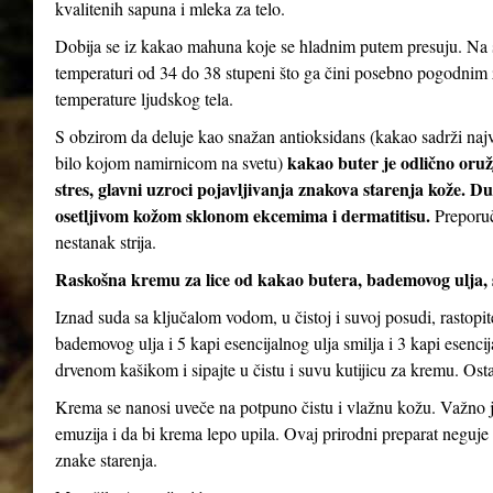
kvalitenih sapuna i mleka za telo.
Dobija se iz kakao mahuna koje se hladnim putem presuju. Na s
temperaturi od 34 do 38 stupeni što ga čini posebno pogodnim za
temperature ljudskog tela.
S obzirom da deluje kao snažan antioksidans (kakao sadrži najv
kakao buter je odlično oruž
bilo kojom namirnicom na svetu)
stres, glavni uzroci pojavljivanja znakova starenja kože. D
osetljivom kožom sklonom ekcemima i dermatitisu.
Preporuč
nestanak strija.
Raskošna kremu za lice od kakao butera, bademovog ulja, 
Iznad suda sa ključalom vodom, u čistoj i suvoj posudi, rastopi
bademovog ulja i 5 kapi esencijalnog ulja smilja i 3 kapi esenc
drvenom kašikom i sipajte u čistu i suvu kutijicu za kremu. Ostav
Krema se nanosi uveče na potpuno čistu i vlažnu kožu. Važno je
emuzija i da bi krema lepo upila. Ovaj prirodni preparat neguje 
znake starenja.