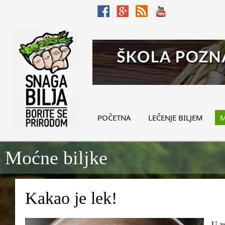
POČETNA
LEČENJE BILJEM
M
Moćne biljke
Kakao je lek!
U as