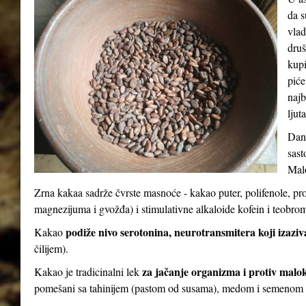
da s
vlad
druš
kupi
piće
najb
ljut
Dana
sast
Malo
Zrna kakaa sadrže čvrste masnoće - kakao puter, polifenole, pr
magnezijuma i gvožđa) i stimulativne alkaloide kofein i teobro
podiže nivo serotonina, neurotransmitera koji izaziv
Kakao
čilijem).
za jačanje organizma i protiv malo
Kakao je tradicinalni lek
pomešani sa tahinijem (pastom od susama), medom i semenom 