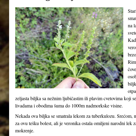
Star
smat
na l
svet
Kada
vero
brzo
Riml
čove
osob
bilj
otpa
zeljasta biljka sa nežnim ljubičastim ili plavim cvetovima koji 
livadama i obodima šuma do 1000m nadmorkske visine.
Nekada ova biljka se smatrala lekom za tuberkulozu. Srećom, n
za ovu tešku bolest, ali je veronika ostala omiljeni narodni lek 
mokrenje.