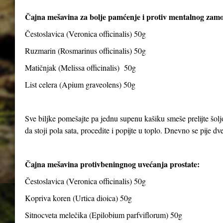
Čajna mešavina za bolje pamćenje i protiv mentalnog zam
Čestoslavica (Veronica officinalis) 50g
Ruzmarin (Rosmarinus officinalis) 50g
Matičnjak (Melissa officinalis) 50g
List celera (Apium graveolens) 50g
Sve biljke pomešajte pa jednu supenu kašiku smeše prelijte šolj
da stoji pola sata, procedite i popijte u toplo. Dnevno se pije dve 
Čajna mešavina protivbeningnog uvećanja prostate:
Čestoslavica (Veronica officinalis) 50g
Kopriva koren (Urtica dioica) 50g
Sitnocveta melečika (Epilobium parfviflorum) 50g