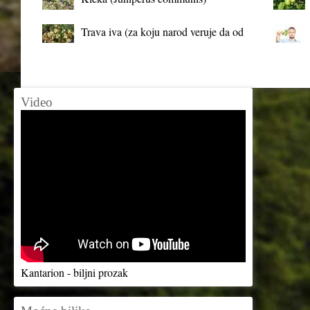
Trava iva (za koju narod veruje da od
mrtva pravi živa)
Video
Kantarion - biljni prozak