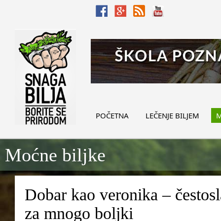
POČETNA
LEČENJE BILJEM
M
Moćne biljke
Dobar kao veronika – čestosla
za mnogo boljki