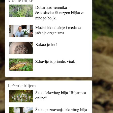
Moćne biljke
Dobar kao veronika –
čestoslavica ili razgon biljka za
mnogo boljki
Moćni lek od aloje i meda za
jačanje organizma
Kakao je lek!
Zdravlje iz prirode: virak
Lečenje biljem
Škola lekovitog bilja “Biljarnica
online”
Škola poznavanja lekovitog bilja