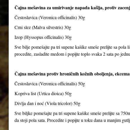
Čajna mešavina za umirivanje napada kašlja, protiv zacenj
Čestoslavica (Veronica officinalis) 30g
Crni slez (Malva silvestris) 30g
Izop (Hyssopus officinalis) 30g
Sve bilje pomešajte pa tri supene kašike smeše prelijte sa pola li
procedite, zasladite medom i popijte toplo svaka 2 sata po jedn
Čajna mešavina protiv hroničnih kožnih oboljenja, ekcema 
Čestoslavica (Veronica officinalis) 50g
Kopriva list (Urtica dioica) 50g
Divlja dan i noć (Viola tricolor) 50g
Sve biljke pomešajte pa tri supene kašike smeše prelijte sa 750m
da stoji pola sata. Procedite i popijte u toku dana u manjim gut