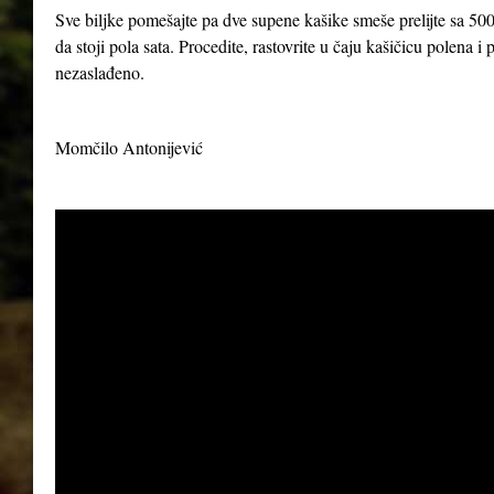
Sve biljke pomešajte pa dve supene kašike smeše prelijte sa 500
da stoji pola sata. Procedite, rastovrite u čaju kašičicu polena 
nezaslađeno.
Momčilo Antonijević