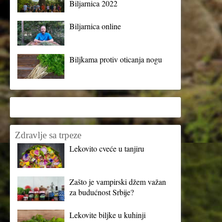
Biljarnica 2022
Biljarnica online
Biljkama protiv oticanja nogu
Zdravlje sa trpeze
Lekovito cveće u tanjiru
Zašto je vampirski džem važan
za budućnost Srbije?
Lekovite biljke u kuhinji