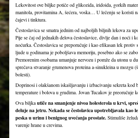
Lekovitost ove biljke potiče od glikozida, iridoida, gorkih mater
manitola, provitamina A, šećera, voska… U lečenju se koristi n
čajevi i tinktura.
Čestoslavica se smatra jednim od najboljih biljnih lekova za up
Pije se čaj od jednakih delova čestoslavice, divlje dan i noći i 
noćurka. Čestoslavica se preporučuje i kao efikasan lek protiv st
ljude u godinama je poboljšava memoriju, posebno ako se zabor
Premorenim osobama umanjuje nervozu i pomže da utonu u dubo
sprečava stvaranje grumenova proteina a-sinukleina u mozgu (
bolesti).
Doprinosi i olakšanom iskašljavanju i izbacivanju sekreta kod b
temperature i bolova u grudima. Jovan Tucakov je preoručuje ko
utiče na smanjenje nivoa holesterola u krvi, spr
Ova biljka
deluje na jetru. Nekada se čestolavica upotrebljavala kao le
peska u urinu i benignog uvećanja prostate.
Stimuliše želud
varenje hrane u crevima.