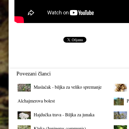
Povezani članci
Maslačak - biljka za veliko spremanje
organizma
Alchajmerova bolest
P
Hajdučka trava - Biljka za junaka
Kleka (Juniperus communis)