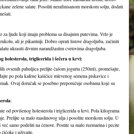
ckane zelene salate. Posoliti nerafinisanom morskom solju, dodati
mešati.
bno za ljude koji imaju problema sa disajnim putevima. Vrlo je
olu, ali je pikantniji. Dobro oprati listove dragoljuba, začiniti
 Salatu ukrasiti divnim narandžastim cvetovima dragoljuba.
 holesterola, triglicerida i šečera u krvi:
h ovsenih pahuljica prelijte čašom jogurta (250ml), promešajte,
dodajte po pola kafene kašičice mlevenog semena piskavice i
stomak. Ovaj doručak se posebno preporučuje osobama koje su
erola
:
 od povišenog holesterola i triglicerida u krvi. Pola kilograma
nje. Prelijte sa malo maslinovog ulja i posolite morskom solju. U
ti već samo podeliti na čenove. Postite sa malo ruzmarina i pecite
 čičoke i uživajte.