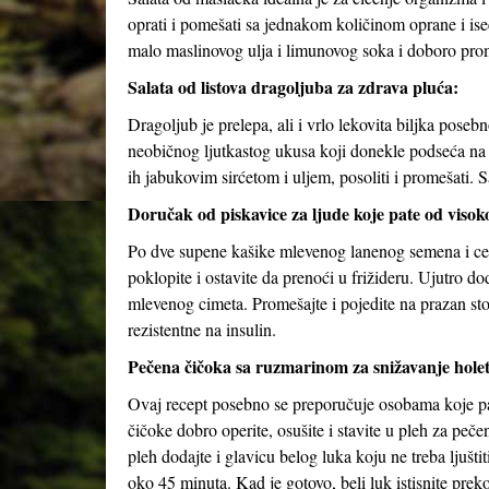
oprati i pomešati sa jednakom količinom oprane i ise
malo maslinovog ulja i limunovog soka i doboro pro
Salata od listova dragoljuba za zdrava pluća:
Dragoljub je prelepa, ali i vrlo lekovita biljka pose
neobičnog ljutkastog ukusa koji donekle podseća na ruk
ih jabukovim sirćetom i uljem, posoliti i promešati.
Doručak od piskavice za ljude koje pate od visokog
Po dve supene kašike mlevenog lanenog semena i celi
poklopite i ostavite da prenoći u frižideru. Ujutro 
mlevenog cimeta. Promešajte i pojedite na prazan 
rezistentne na insulin.
Pečena čičoka sa ruzmarinom za snižavanje holet
Ovaj recept posebno se preporučuje osobama koje pate
čičoke dobro operite, osušite i stavite u pleh za peče
pleh dodajte i glavicu belog luka koju ne treba ljušti
oko 45 minuta. Kad je gotovo, beli luk istisnite preko