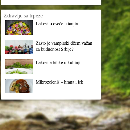
Zdravlje sa trpeze
Lekovito cveće u tanjiru
Zašto je vampirski džem važan
za budućnost Srbije?
Lekovite biljke u kuhinji
Mikrozeleniš – hrana i lek