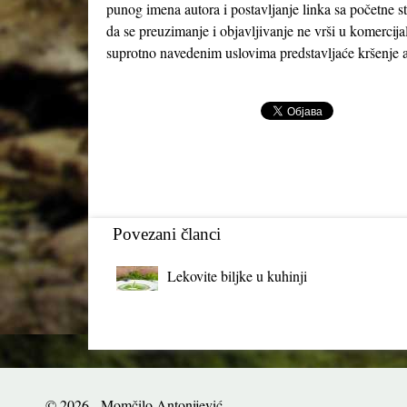
punog imena autora i postavljanje linka sa početne s
da se preuzimanje i objavljivanje ne vrši u komercija
suprotno navedenim uslovima predstavljaće kršenje a
Povezani članci
Lekovite biljke u kuhinji
© 2026 - Momčilo Antonijević