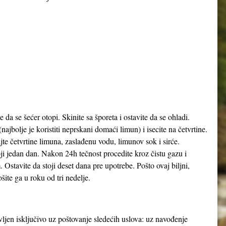
 da se šećer otopi. Skinite sa šporeta i ostavite da se ohladi.
najbolje je koristiti neprskani domaći limun) i isecite na četvrtine.
ajte četvrtine limuna, zaslađenu vodu, limunov sok i sirće.
oji jedan dan. Nakon 24h tečnost procedite kroz čistu gazu i
m. Ostavite da stoji deset dana pre upotrebe. Pošto ovaj biljni,
ite ga u roku od tri nedelje.
avljen isključivo uz poštovanje sledećih uslova: uz navođenje