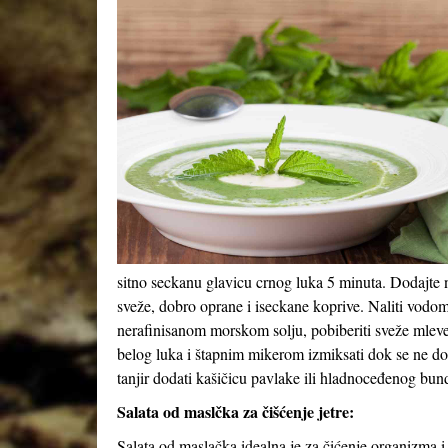
sitno seckanu glavicu crnog luka 5 minuta. Dodajte n
sveže, dobro oprane i iseckane koprive. Naliti vodom 
nerafinisanom morskom solju, pobiberiti sveže mleve
belog luka i štapnim mikerom izmiksati dok se ne do
tanjir dodati kašičicu pavlake ili hladnoceđenog bun
Salata od maslčka za čišćenje jetre:
Salata od maslačka idealna je za čićenje organizma i