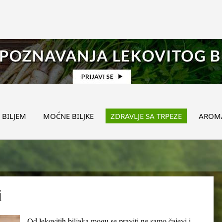
 BILJEM
MOĆNE BILJKE
ZDRAVLJE SA TRPEZE
AROMA
i
Od lekovitih biljaka mogu se praviti ne samo čajevi i