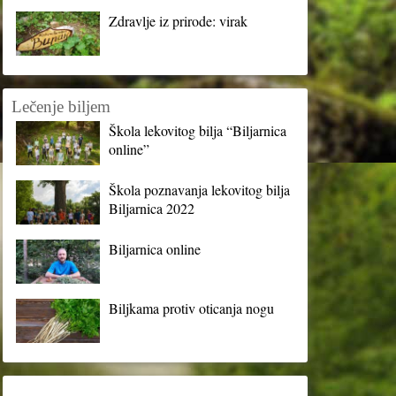
Zdravlje iz prirode: virak
Lečenje biljem
Škola lekovitog bilja “Biljarnica
online”
Škola poznavanja lekovitog bilja
Biljarnica 2022
Biljarnica online
Biljkama protiv oticanja nogu