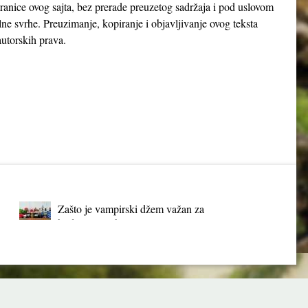
tranice ovog sajta, bez prerade preuzetog sadržaja i pod uslovom
lne svrhe. Preuzimanje, kopiranje i objavljivanje ovog teksta
utorskih prava.
Zašto je vampirski džem važan za
budućnost Srbije?