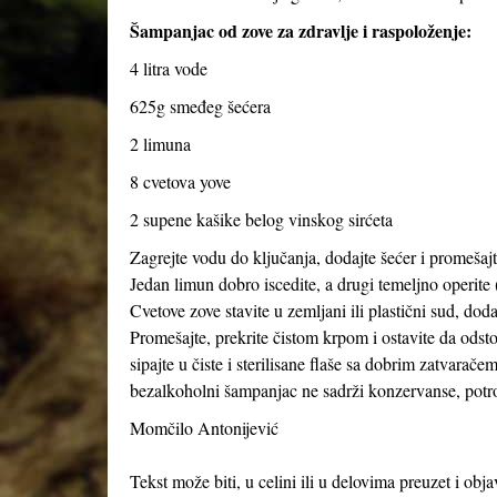
Šampanjac od zove za zdravlje i raspoloženje:
4 litra vode
625g smeđeg šećera
2 limuna
8 cvetova yove
2 supene kašike belog vinskog sirćeta
Zagrejte vodu do ključanja, dodajte šećer i promešajte
Jedan limun dobro iscedite, a drugi temeljno operite (
Cvetove zove stavite u zemljani ili plastični sud, dod
Promešajte, prekrite čistom krpom i ostavite da odst
sipajte u čiste i sterilisane flaše sa dobrim zatvarače
bezalkoholni šampanjac ne sadrži konzervanse, potroš
Momčilo Antonijević
Tekst može biti, u celini ili u delovima preuzet i obj