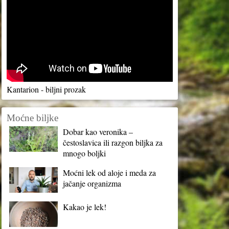
Kantarion - biljni prozak
Moćne biljke
Dobar kao veronika –
čestoslavica ili razgon biljka za
mnogo boljki
Moćni lek od aloje i meda za
jačanje organizma
Kakao je lek!