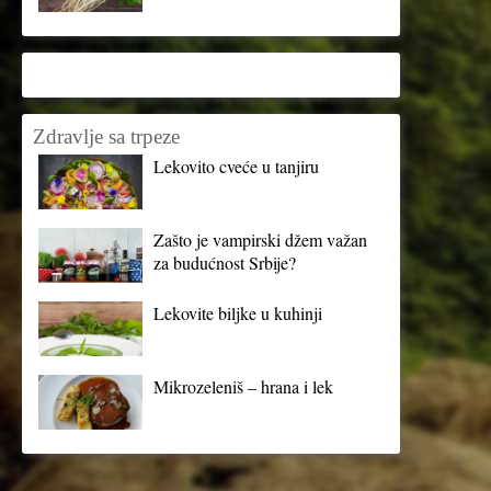
Zdravlje sa trpeze
Lekovito cveće u tanjiru
Zašto je vampirski džem važan
za budućnost Srbije?
Lekovite biljke u kuhinji
Mikrozeleniš – hrana i lek