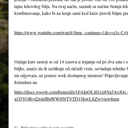
tajne lekovitog bilja. Na ovaj način, saznali su načine branja le
kombinovanja, kako bi na kraju sami kod kuće pravili biljne pr
https://www.youtube.com/watch?time_continue=1&v=a3c-Ce
Onlajn kurs sastoji se od 14 časova u trajanju od po dva sata 
biljke, nauče da ih razlikuju od sličnih vrsta, savladaju tehnike 
im odgovara, uz pomoć uvek dostupnog mentora! Prijavljivanje
formulara na
https://docs.google.com/forms/d/e/1FAIpQLSfz1p8Ya5AvJQc-
xO5YOByd2t4pfIbtWWl9NTVITQ3IswLSZw/viewform
U „Biljarnici online“ ćete naučiti: