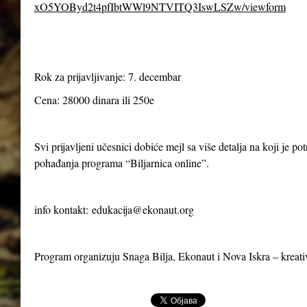
xO5YOByd2t4pfIbtWWl9NTVITQ3IswLSZw/viewform
Rok za prijavljivanje: 7. decembar
Cena: 28000 dinara ili 250e
Svi prijavljeni učesnici dobiće mejl sa više detalja na koji je p
pohađanja programa “Biljarnica online”.
info kontakt:
edukacija@ekonaut.org
Program organizuju Snaga Bilja, Ekonaut i Nova Iskra – kreat