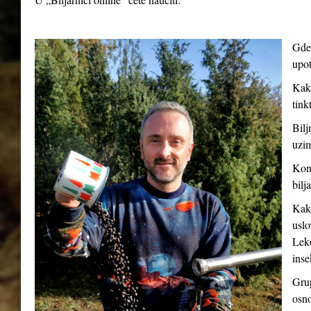
Gde 
upot
Kako
tink
Bilj
uzim
Kont
bilj
Kako
uslo
Leko
inse
Grup
osno