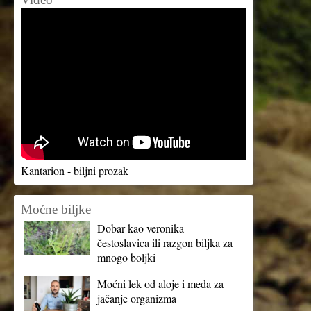
Kantarion - biljni prozak
Moćne biljke
Dobar kao veronika –
čestoslavica ili razgon biljka za
mnogo boljki
Moćni lek od aloje i meda za
jačanje organizma