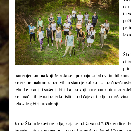
udru
tra
poči
peri
leko
Škol
cilj
prir
namenjen onima koji žele da se upoznaju sa lekovitim biljkama 
koje smo mahom zaboravili, a staro je koliko i samo čovečanst
tehnike branja i sušenja biljaka, po kojim mehanizmima one del
koji način ih je najbolje koristiti – od čajeva i biljnih mešavina
lekovitog bilja u kuhinji.
Kroz Školu lekovitog bilja, koja se održava od 2020. godine dv
jesenje – zimskom periodu, do sad je prošlo više od 100 polazn