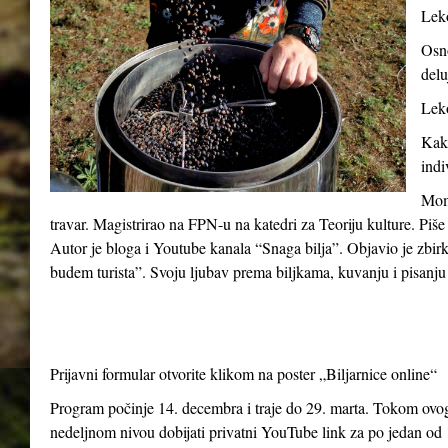
Leko
Osno
delu
Leko
Kako
indi
Momč
travar. Magistrirao na FPN-u na katedri za Teoriju kulture. Piše
Autor je bloga i Youtube kanala “Snaga bilja”. Objavio je zbir
budem turista”. Svoju ljubav prema biljkama, kuvanju i pisanju 
Prijavni formular otvorite klikom na poster „Biljarnice online“
Program počinje 14. decembra i traje do 29. marta. Tokom ovog 
nedeljnom nivou dobijati privatni YouTube link za po jedan od 