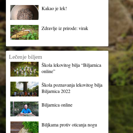
Kakao je lek!
Zdravlje iz prirode: virak
Lečenje biljem
Škola lekovitog bilja “Biljarnica
online”
Škola poznavanja lekovitog bilja
Biljarnica 2022
Biljarnica online
Biljkama protiv oticanja nogu