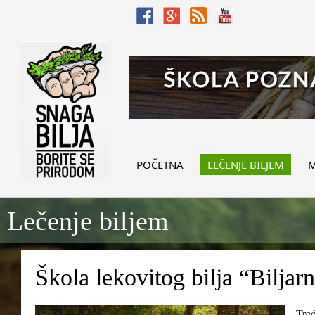
POČETNA
LEČENJE BILJEM
M
Lečenje biljem
Škola lekovitog bilja “Biljar
Treć