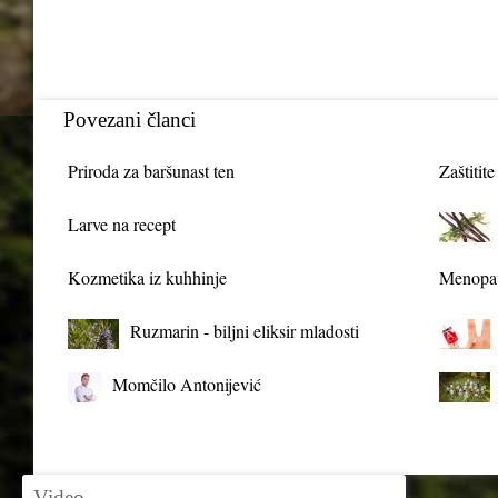
Povezani članci
Priroda za baršunast ten
Zaštitite
Larve na recept
Kozmetika iz kuhhinje
Menopau
Ruzmarin - biljni eliksir mladosti
Momčilo Antonijević
Video