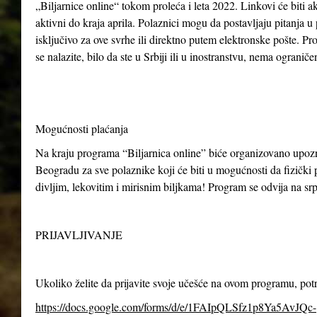
„Biljarnice online“ tokom proleća i leta 2022. Linkovi će biti ak
aktivni do kraja aprila. Polaznici mogu da postavljaju pitanja u
isključivo za ove svrhe ili direktno putem elektronske pošte. P
se nalazite, bilo da ste u Srbiji ili u inostranstvu, nema ogranič
Mogućnosti plaćanja
Na kraju programa “Biljarnica online” biće organizovano upo
Beogradu za sve polaznike koji će biti u mogućnosti da fizički p
divljim, lekovitim i mirisnim biljkama! Program se odvija na s
PRIJAVLJIVANJE
Ukoliko želite da prijavite svoje učešće na ovom programu, po
https://docs.google.com/forms/d/e/1FAIpQLSfz1p8Ya5AvJQc-