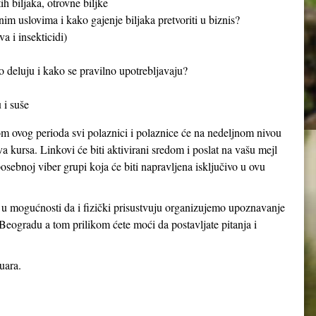
h biljaka, otrovne biljke
nim uslovima i kako gajenje biljaka pretvoriti u biznis?
a i insekticidi)
o deluju i kako se pravilno upotrebljavaju?
 i suše
om ovog perioda svi polaznici i polaznice će na nedeljnom nivou
va kursa. Linkovi će biti aktivirani sredom i poslat na vašu mejl
osebnoj viber grupi koja će biti napravljena isključivo u ovu
u u mogućnosti da i fizički prisustvuju organizujemo upoznavanje
eogradu a tom prilikom ćete moći da postavljate pitanja i
uara.