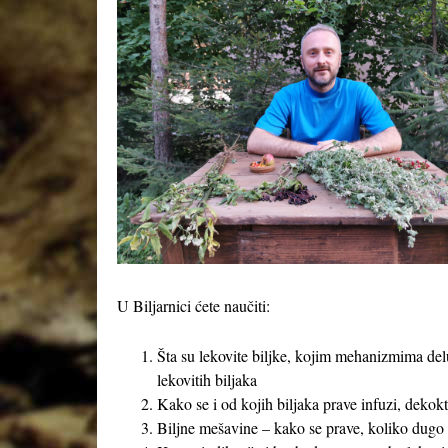
U Biljarnici ćete naučiti:
Šta su lekovite biljke, kojim mehanizmima delu
lekovitih biljaka
Kako se i od kojih biljaka prave infuzi, dekokti
Biljne mešavine – kako se prave, koliko dugo