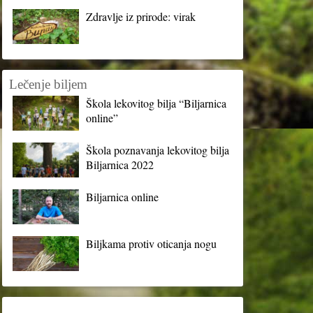
Zdravlje iz prirode: virak
Lečenje biljem
Škola lekovitog bilja “Biljarnica
online”
Škola poznavanja lekovitog bilja
Biljarnica 2022
Biljarnica online
Biljkama protiv oticanja nogu