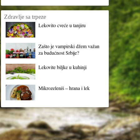
Zdravlje sa trpeze
Lekovito cveće u tanjiru
?
Zašto je vampirski džem važan
za budućnost Srbije?
Lekovite biljke u kuhinji
Mikrozeleniš – hrana i lek