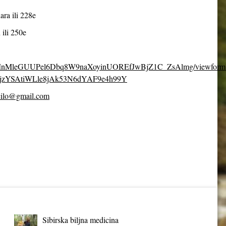
ara ili 228e
 ili 250e
fpDcMnMleGUUPel6Dbq8W9naXoyinUOREfJwBjZ1C_ZsAlmg/viewform
jzYSAtiWLle8jAk53N6dYAF9e4h99Y
cilo@gmail.com
Sibirska biljna medicina