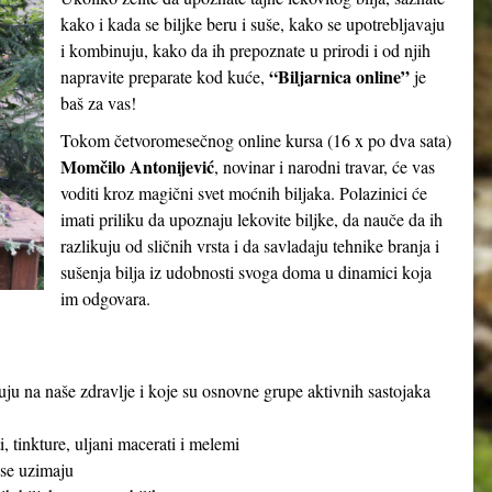
kako i kada se biljke beru i suše, kako se upotrebljavaju
i kombinuju, kako da ih prepoznate u prirodi i od njih
“Biljarnica online”
napravite preparate kod kuće,
je
baš za vas!
Tokom četvoromesečnog online kursa (16 x po dva sata)
Momčilo Antonijević
, novinar i narodni travar, će vas
voditi kroz magični svet moćnih biljaka. Polazinici će
imati priliku da upoznaju lekovite biljke, da nauče da ih
razlikuju od sličnih vrsta i da savladaju tehnike branja i
sušenja bilja iz udobnosti svoga doma u dinamici koja
im odgovara.
ju na naše zdravlje i koje su osnovne grupe aktivnih sastojaka
, tinkture, uljani macerati i melemi
 se uzimaju