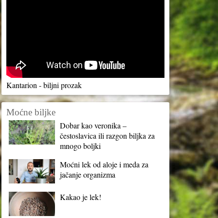
Kantarion - biljni prozak
Moćne biljke
Dobar kao veronika –
čestoslavica ili razgon biljka za
mnogo boljki
Moćni lek od aloje i meda za
jačanje organizma
Kakao je lek!