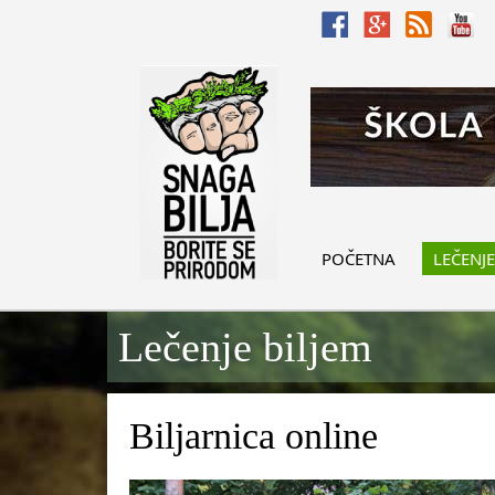
POČETNA
LEČENJE
Lečenje biljem
Biljarnica online