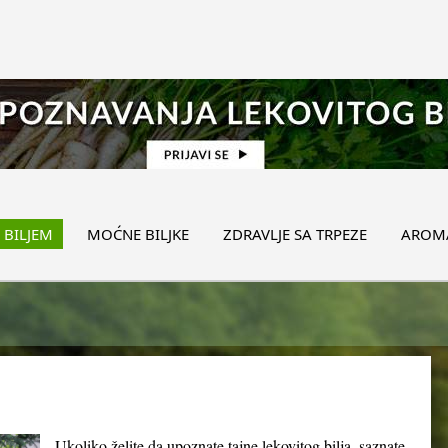
 BILJEM
MOĆNE BILJKE
ZDRAVLJE SA TRPEZE
AROMA
Ukoliko želite da upoznate tajne lekovitog bilja, saznate