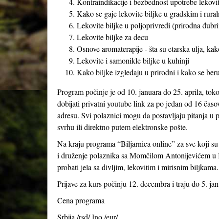
Kontraindikacije i bezbednost upotrebe lekoviti
Kako se gaje lekovite biljke u gradskim i rural
Lekovite biljke u poljoprivredi (prirodna đubriv
Lekovite biljke za decu
Osnove aromaterapije - šta su etarska ulja, kak
Lekovite i samonikle biljke u kuhinji
Kako biljke izgledaju u prirodni i kako se beru
Program počinje je od 10. januara do 25. aprila, tok
dobijati privatni youtube link za po jedan od 16 časo
adresu. Svi polaznici mogu da postavljaju pitanja u p
svrhu ili direktno putem elektronske pošte.
Na kraju programa “Biljarnica online” za sve koji s
i druženje polaznika sa Momčilom Antonijevićem u B
probati jela sa divljim, lekovitim i mirisnim biljkama.
Prijave za kurs počinju 12. decembra i traju do 5. jan
Cena programa
Srbija /rsd/ Ino /eur/