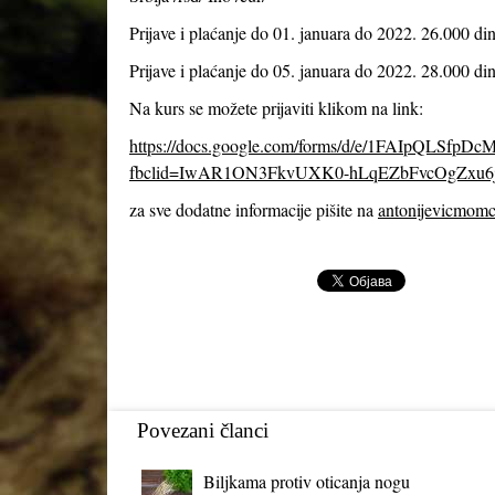
Prijave i plaćanje do 01. januara do 2022. 26.000 din
Prijave i plaćanje do 05. januara do 2022. 28.000 din
Na kurs se možete prijaviti klikom na link:
https://docs.google.com/forms/d/e/1FAIpQLS
fbclid=IwAR1ON3FkvUXK0-hLqEZbFvcOgZxu6
za sve dodatne informacije pišite na
antonijevicmom
Povezani članci
Biljkama protiv oticanja nogu