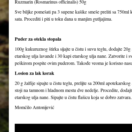
Ruzmarin (Rosmarinus officinalis) 50g
Sve biljke pomešati pa 3 supene kašike smeše preliti sa 750ml kl
sata. Procediti i piti u toku dana u manjim gutljajima.
Puder za otekla stopala
100g kukuruznog štirka sijajte u čistu i suvu teglu, dodajte 20g
etarskog ulja lavande i 30 kapi etarskog ulja nane. Zatvorite i 
peškirom pospite ovim puderom. Takođe veoma je korisno nasut
Losion za lak korak
20 g žalfije sipajte u čistu teglu, prelijte sa 200ml apotekarsk
stoji na tamnom i hladnom mestu dve nedelje. Procedite, dodajte
etarskog ulja nane. Sipajte u čistu flašicu koja se dobro zatvara.
Momčilo Antonijević