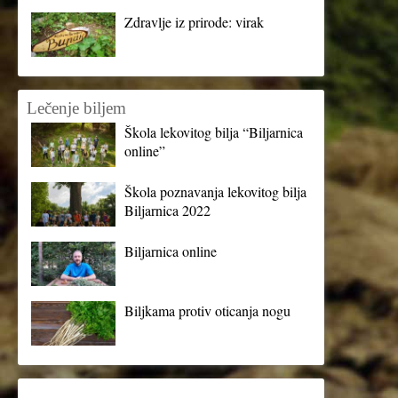
Zdravlje iz prirode: virak
Lečenje biljem
Škola lekovitog bilja “Biljarnica
online”
Škola poznavanja lekovitog bilja
Biljarnica 2022
Biljarnica online
Biljkama protiv oticanja nogu