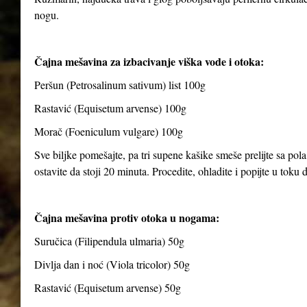
nogu.
Čajna mešavina za izbacivanje viška vode i otoka:
Peršun (Petrosalinum sativum) list 100g
Rastavić (Equisetum arvense) 100g
Morač (Foeniculum vulgare) 100g
Sve biljke pomešajte, pa tri supene kašike smeše prelijte sa pola
ostavite da stoji 20 minuta. Procedite, ohladite i popijte u toku
Čajna mešavina protiv otoka u nogama:
Suručica (Filipendula ulmaria) 50g
Divlja dan i noć (Viola tricolor) 50g
Rastavić (Equisetum arvense) 50g