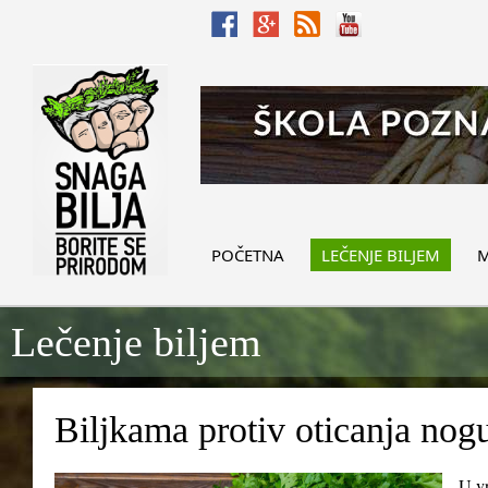
POČETNA
LEČENJE BILJEM
M
Lečenje biljem
Biljkama protiv oticanja nog
U vr