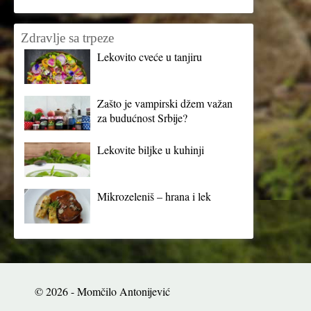
Zdravlje sa trpeze
Lekovito cveće u tanjiru
Zašto je vampirski džem važan
za budućnost Srbije?
Lekovite biljke u kuhinji
Mikrozeleniš – hrana i lek
© 2026 - Momčilo Antonijević