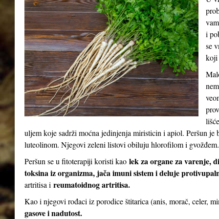
prob
vam 
i po
se v
koji
Malo
nema
veom
prov
lišć
uljem koje sadrži moćna jedinjenja miristicin i apiol. Peršun 
luteolinom. Njegovi zeleni listovi obiluju hlorofilom i gvožđem.
lek za organe za varenje, d
Peršun se u fitoterapiji koristi kao
toksina iz organizma, jača imuni sistem i deluje protivupal
reumatoidnog artritisa.
artritisa i
Kao i njegovi rođaci iz porodice štitarica (anis, morač, celer, m
gasove i nadutost.