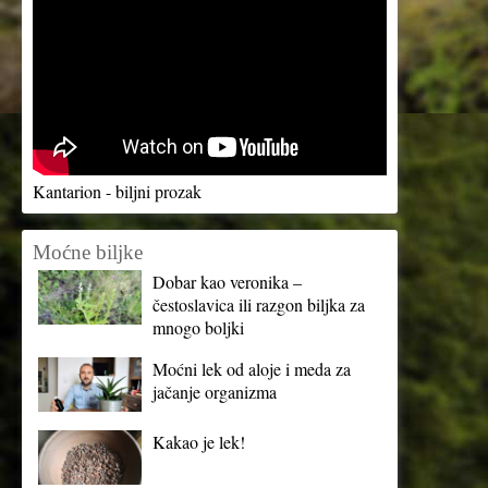
Kantarion - biljni prozak
Moćne biljke
Dobar kao veronika –
čestoslavica ili razgon biljka za
mnogo boljki
Moćni lek od aloje i meda za
jačanje organizma
Kakao je lek!