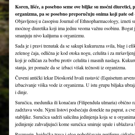
Koren, lišće, a posebno seme ove biljke su moćni diuretici, 
organizma, pa se posebno preporučuju onima koji pate od oti
Objavljenoj u časopisu Journal of Ethnopharmacology, izneti su
moćnog diuretika koji ima jednu veoma važnu osobinu. Bogat je
smanjuju nivo kalijuma u ​​organizmu.
Sada je i pravi trenutak da se sakupi kukuruzna svila, blag i ef
zelenog čaja, odlična je kod otoka nogu, celulita i za mršavljen
koji je odličan za borbu protiv celulita i masnih naslaga. Kuk
stanja, jer pomaže da se izbaci višak tečnosti iz organizma.
Čuveni antički lekar Dioskorid hvali rastavić (Equisetum arvense
izbacivanje viška vode iz organizma. U istu grupu biljaka ubrajaju
i dinje.
Suručica, medunika ili konačara (Filipendula ulmaria) obično ra
zadržava vodu. Njeni listovi podsećaju donekle na paprat, a cveto
stabljike. Suručica sadrži salicilna jedinjenja koja se u organima
jedinjenje zahvaljujući kome suručica smiruje upale i ublažava
Ruzmarin, hajdučka trava i glog poboljšavaju perifernu cirkulaci