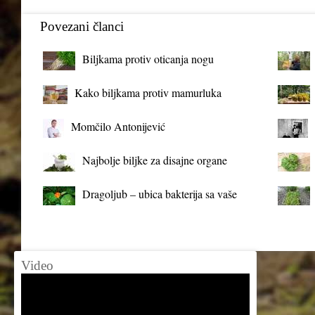
Povezani članci
Biljkama protiv oticanja nogu
Kako biljkama protiv mamurluka
Momčilo Antonijević
Najbolje biljke za disajne organe
Dragoljub – ubica bakterija sa vaše
terase
Video