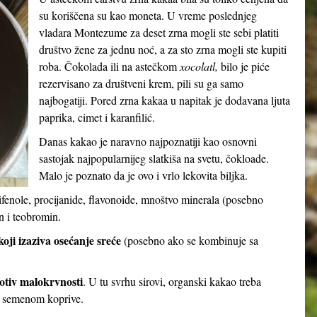
su koriščena su kao moneta. U vreme poslednjeg
vladara Montezume za deset zrna mogli ste sebi platiti
društvo žene za jednu noć, a za sto zrna mogli ste kupiti
roba. Čokolada ili na astečkom
xocolatl,
bilo je piće
rezervisano za društveni krem, pili su ga samo
najbogatiji. Pored zrna kakaa u napitak je dodavana ljuta
paprika, cimet i karanfilić.
Danas kakao je naravno najpoznatiji kao osnovni
sastojak najpopularnijeg slatkiša na svetu, čokloade.
Malo je poznato da je ovo i vrlo lekovita biljka.
ifenole, procijanide, flavonoide, mnoštvo minerala (posebno
n i teobromin.
oji izaziva osećanje sreće
(posebno ako se kombinuje sa
otiv malokrvnosti
. U tu svrhu sirovi, organski kakao treba
i semenom koprive.