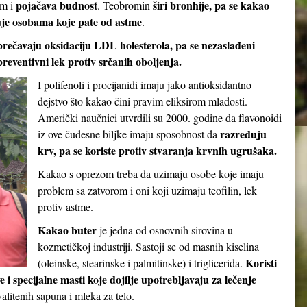
pojačava budnost
širi bronhije, pa se kakao
em i
. Teobromin
je osobama koje pate od astme
.
prečavaju oksidaciju LDL holesterola, pa se nezaslađeni
reventivni lek protiv srčanih oboljenja.
I polifenoli i procijanidi imaju jako antioksidantno
dejstvo što kakao čini pravim eliksirom mladosti.
Američki naučnici utvrdili su 2000. godine da flavonoidi
razređuju
iz ove čudesne biljke imaju sposobnost da
krv, pa se koriste protiv stvaranja krvnih ugrušaka.
Kakao s oprezom treba da uzimaju osobe koje imaju
problem sa zatvorom i oni koji uzimaju teofilin, lek
protiv astme.
Kakao buter
je jedna od osnovnih sirovina u
kozmetičkoj industriji. Sastoji se od masnih kiselina
Koristi
(oleinske, stearinske i palmitinske) i triglicerida.
e i specijalne masti koje dojilje upotrebljavaju za lečenje
valitenih sapuna i mleka za telo.