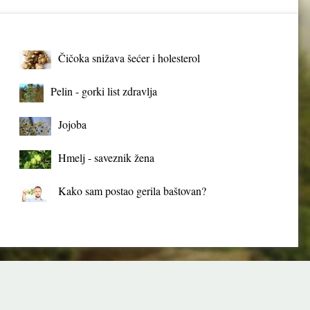
Čičoka snižava šećer i holesterol
Pelin - gorki list zdravlja
Jojoba
Hmelj - saveznik žena
Kako sam postao gerila baštovan?