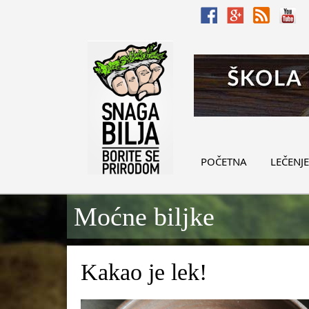
POČETNA
LEČENJE
Moćne biljke
Kakao je lek!