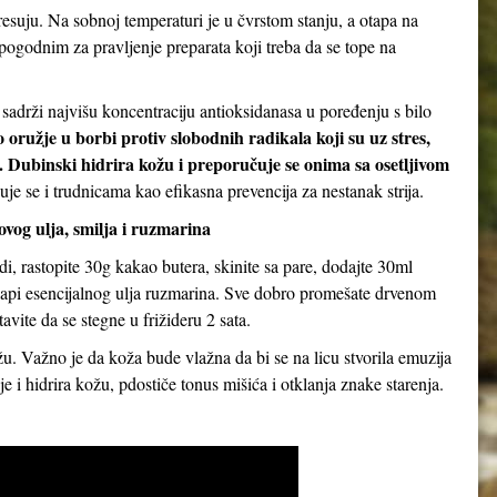
suju. Na sobnoj temperaturi je u čvrstom stanju, a otapa na
pogodnim za pravljenje preparata koji treba da se tope na
sadrži najvišu koncentraciju antioksidanasa u poređenju s bilo
 oružje u borbi protiv slobodnih radikala koji su uz stres,
. Dubinski hidrira kožu i preporučuje se onima sa osetljivom
je se i trudnicama kao efikasna prevencija za nestanak strija.
og ulja, smilja i ruzmarina
i, rastopite 30g kakao butera, skinite sa pare, dodajte 30ml
 kapi esencijalnog ulja ruzmarina. Sve dobro promešate drvenom
avite da se stegne u frižideru 2 sata.
. Važno je da koža bude vlažna da bi se na licu stvorila emuzija
e i hidrira kožu, pdostiče tonus mišića i otklanja znake starenja.