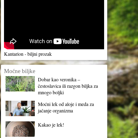
Kantarion - biljni prozak
Moćne biljke
Dobar kao veronika –
čestoslavica ili razgon biljka za
mnogo boljki
Moćni lek od aloje i meda za
jačanje organizma
Kakao je lek!