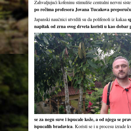
Zahvaljujući kofeninu stimuliše centralni nervni sist
po rečima profesora Jovana Tucakova preporuču
s
Japanski naučnici utvrdili su da polifenoli iz kakaa
napitak od zrna ovog drveta koristi u kao dobar p
se za negu suve i ispucale kože, a od njega se prav
ispucalih bradavica
. Koristi se i u procesu izrade k