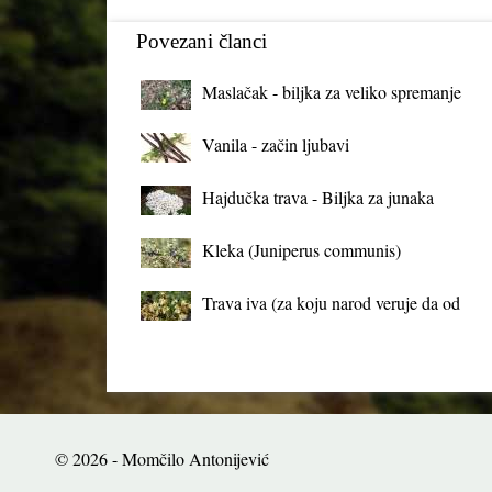
Povezani članci
Maslačak - biljka za veliko spremanje
organizma
Vanila - začin ljubavi
Hajdučka trava - Biljka za junaka
Kleka (Juniperus communis)
Trava iva (za koju narod veruje da od
mrtva pravi živa)
© 2026 - Momčilo Antonijević