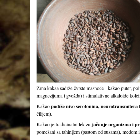
Zrna kakaa sadrže čvrste masnoće - kakao puter, pol
magnezijuma i gvožđa) i stimulativne alkaloide kofei
podiže nivo serotonina, neurotransmitera k
Kakao
čilijem).
za jačanje organizma i pr
Kakao je tradicinalni lek
pomešani sa tahinijem (pastom od susama), medom 