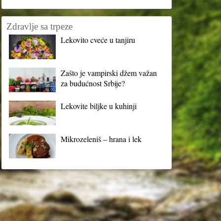
Zdravlje sa trpeze
Lekovito cveće u tanjiru
Zašto je vampirski džem važan
za budućnost Srbije?
Lekovite biljke u kuhinji
Mikrozeleniš – hrana i lek