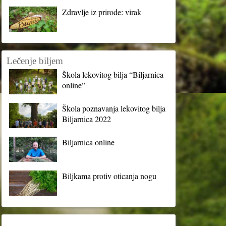
Zdravlje iz prirode: virak
Lečenje biljem
Škola lekovitog bilja “Biljarnica
online”
Škola poznavanja lekovitog bilja
Biljarnica 2022
Biljarnica online
Biljkama protiv oticanja nogu