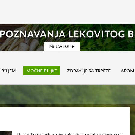
 BILJEM
MOĆNE BILJKE
ZDRAVLJE SA TRPEZE
AROMA
U astečkom carstvu zrna kakaa bila su toliko cenjena da