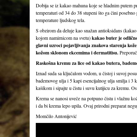
Dobija se iz kakao mahuna koje se hladnim putem pre
temperaturi od 34 do 38 stupeni što ga čini posebno 
temperature ljudskog tela.
S obzirom da deluje kao snažan antioksidans (kakao 
kakao buter je odlično
kojom namirnicom na svetu)
glavni uzroci pojavljivanja znakova starenja kože
kožom sklonom ekcemima i dermatitisu.
Preporuču
Raskošna kremu za lice od kakao butera, bademov
Iznad suda sa ključalom vodom, u čistoj i suvoj posud
bademovog ulja i 5 kapi esencijalnog ulja smilja i 3
kašikom i sipajte u čistu i suvu kutijicu za kremu. Ost
Krema se nanosi uveče na potpuno čistu i vlažnu kožu
i da bi krema lepo upila. Ovaj prirodni preparat neguj
Momčilo Antonijević