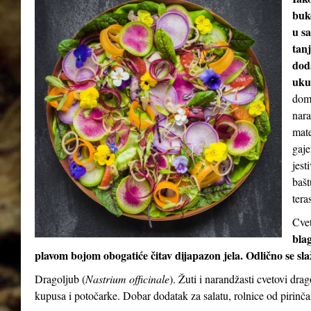
buke
u sa
tan
dod
uku
doma
nara
mate
gaje
jest
bašt
teras
Cvet
blag
plavom bojom obogatiće čitav dijapazon jela. Odlično se sl
Dragoljub (
Nastrium officinale
). Žuti i narandžasti cvetovi dra
kupusa i potočarke. Dobar dodatak za salatu, rolnice od pirinča