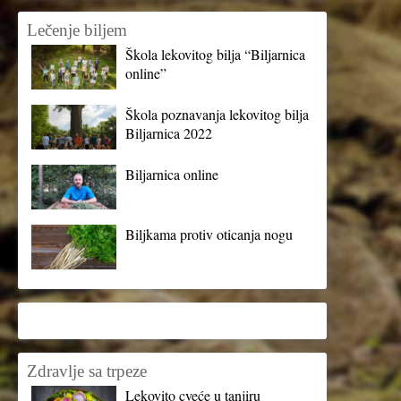
Lečenje biljem
Škola lekovitog bilja “Biljarnica
online”
Škola poznavanja lekovitog bilja
Biljarnica 2022
Biljarnica online
Biljkama protiv oticanja nogu
Zdravlje sa trpeze
Lekovito cveće u tanjiru