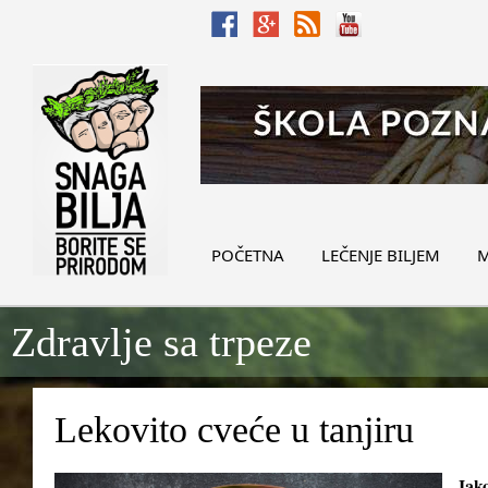
POČETNA
LEČENJE BILJEM
M
Zdravlje sa trpeze
Lekovito cveće u tanjiru
Iak