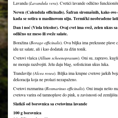
Lavanda (
Lavandula vera
). Cvetići lavande odlično funckioni
Neven (Calendula officinalis). Šafran siromašnih, kako ovo c
kada se sotira u maslinovom ulju. Termički neobrađene latic
Dan i noć (Viola tricolor). Ovaj cvet ima svež, zelen ukus 
odlično uz meso ili sveže salate.
Boražina (
Borago officinalis
). Ova biljka ima prekrasne plave 
idu uz salate, ali i kao dodatak za džin tonik.
Cvetovi vlašca (
Allium schoenoprasum
). Oni su, zapravo, kugli
ne moraju razdvojiti. Jelu daju blag, sofisticiran ukus luka.
Trandavilje
(Alcea rosea
). Biljka ima krupne cvetove jarkih boj
dekoracija koja ne prolazi nezapaženo.
Cvetovi ruzmarina (
Rosmarinus officinalis
). Oni imaju nešto man
cvetova varira od tamnoplave do pink, u zavisnosti od zemljišta
Slatkiš od borovnica sa cvetovima lavande
100 g borovnica