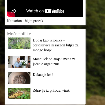
Kantarion - biljni prozak
Moćne biljke
Dobar kao veronika –
čestoslavica ili razgon biljka za
mnogo boljki
Moćni lek od aloje i meda za
jačanje organizma
Kakao je lek!
Zdravlje iz prirode: virak