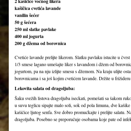
2 kašičice voćnog likera
kašičica cvetića lavande
vanilin šećer
50 g šećera
250 ml slatke pavlake
400 ml jogurta
200 g džema od borovnica
Cvetiće lavande prelijte likerom. Slatku pavlaku istucite u čvrst 
1/3 smese lagano umešajte liker s lavandom i džem od borovnica
jogurtom, pa na nju izlijte smesu s džemom. Na kraju ulijte ost
borovnicama i sa još kojim cvetićem lavande. Držite u frižideru
Lekovita salata od dragoljuba:
Šaku svežih listova dragoljuba iseckati, pomešati sa šakom rukol
u suvu teglicu sipajte malo soli, sok od pola limuna, dve kašik
kašičice ljutog senfa. Sve dobro promućkajte i prelijte salatu. 
dragoljuba. Posebno se preporučuje osobama koje pate od infekc