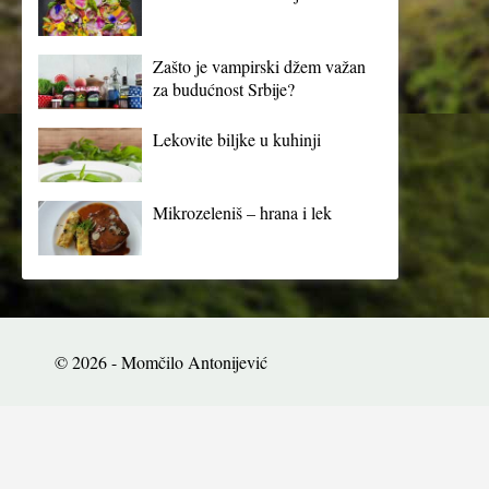
Zašto je vampirski džem važan
za budućnost Srbije?
Lekovite biljke u kuhinji
Mikrozeleniš – hrana i lek
© 2026 - Momčilo Antonijević