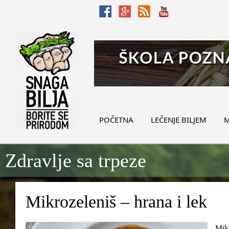
POČETNA
LEČENJE BILJEM
M
Zdravlje sa trpeze
Mikrozeleniš – hrana i lek
Mikr