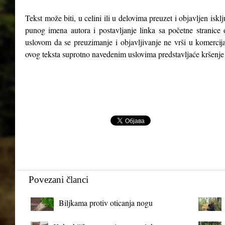
Tekst može biti, u celini ili u delovima preuzet i objavljen isk
punog imena autora i postavljanje linka sa početne stranice 
uslovom da se preuzimanje i objavljivanje ne vrši u komercija
ovog teksta suprotno navedenim uslovima predstavljaće kršenje
Povezani članci
Biljkama protiv oticanja nogu