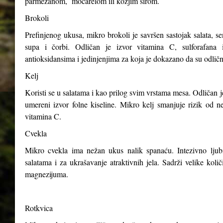
parmezanom, mocarelom ili kozjim sirom.
Brokoli
Prefinjenog ukusa, mikro brokoli je savršen sastojak salata, s
supa i čorbi. Odličan je izvor vitamina C, sulforafana i
antioksidansima i jedinjenjima za koja je dokazano da su odličn
Kelj
Koristi se u salatama i kao prilog svim vrstama mesa. Odličan j
umereni izvor folne kiseline. Mikro kelj smanjuje rizik od n
vitamina C.
Cvekla
Mikro cvekla ima nežan ukus nalik spanaću. Intezivno ljubiča
salatama i za ukrašavanje atraktivnih jela. Sadrži velike kol
magnezijuma.
Rotkvica