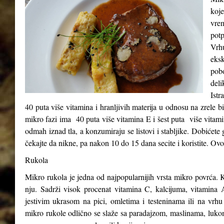
koje
vre
potp
Vrh
eks
pob
del
Istr
40 puta više vitamina i hranljivih materija u odnosu na zrele b
mikro fazi ima 40 puta više vitamina E i šest puta više vitam
odmah iznad tla, a konzumiraju se listovi i stabljike. Dobićete 
čekajte da nikne, pa nakon 10 do 15 dana secite i koristite. Ovo
Rukola
Mikro rukola je jedna od najpopularnijih vrsta mikro povrća. K
nju. Sadrži visok procenat vitamina C, kalcijuma, vitamina A
jestivim ukrasom na pici, omletima i testeninama ili na vrhu
mikro rukole odlično se slaže sa paradajzom, maslinama, luk