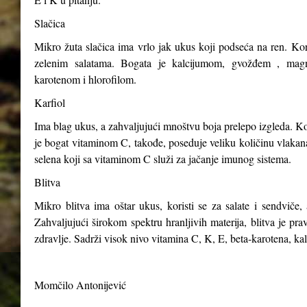
Slačica
Mikro žuta slačica ima vrlo jak ukus koji podseća na ren. Kori
zelenim salatama. Bogata je kalcijumom, gvožđem , magn
karotenom i hlorofilom.
Karfiol
Ima blag ukus, a zahvaljujući mnoštvu boja prelepo izgleda. Kor
je bogat vitaminom C, takođe, poseduje veliku količinu vlakana,
selena koji sa vitaminom C služi za jačanje imunog sistema.
Blitva
Mikro blitva ima oštar ukus, koristi se za salate i sendviče, 
Zahvaljujući širokom spektru hranljivih materija, blitva je p
zdravlje. Sadrži visok nivo vitamina C, K, E, beta-karotena, ka
Momčilo Antonijević