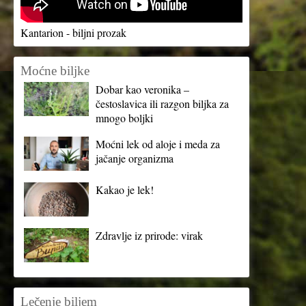
Kantarion - biljni prozak
Moćne biljke
Dobar kao veronika –
čestoslavica ili razgon biljka za
mnogo boljki
Moćni lek od aloje i meda za
jačanje organizma
Kakao je lek!
Zdravlje iz prirode: virak
Lečenje biljem