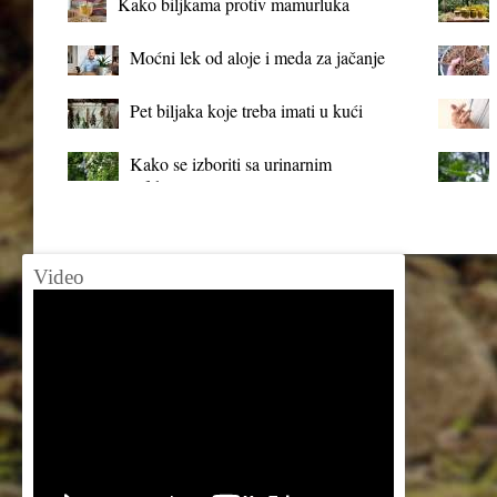
Kako biljkama protiv mamurluka
Moćni lek od aloje i meda za jačanje
organizma
Pet biljaka koje treba imati u kući
Kako se izboriti sa urinarnim
infekcijama?
Video