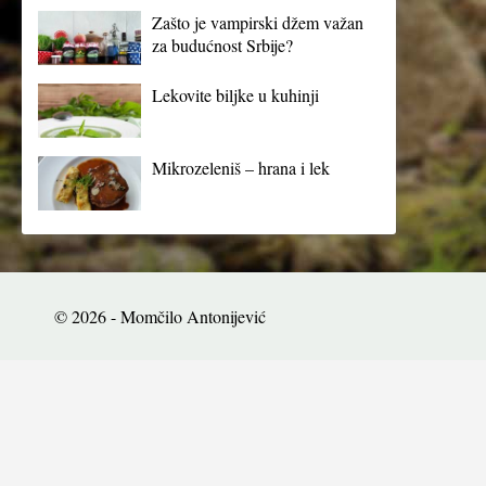
Zašto je vampirski džem važan
za budućnost Srbije?
Lekovite biljke u kuhinji
Mikrozeleniš – hrana i lek
© 2026 - Momčilo Antonijević