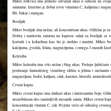
Mikro rotkvica ima prilično odvažan ukus u odnosu na svoju v
salatama. Izuzetno je dobar izvor vitamina C, kalijuma i magnez
B6, bakar i mangan.
Bosiljak
Mikro bosiljak ima nežan, ali koncentrisan ukus. Odličan je za 
Dobra i maštovita zamena na kapreze salati za bosiljak sa v
koristiti i u koktelima kao što je mohito i martini. Mikro b
kalcijuma, gvožđa, folata, magnezijuma, i omega-3 masnih kisel
Keleraba
Mikro keleraba ima vrlo nežan i blag ukus. Prelepe ljubičaste s
postizanje fantastičnog vizuelnog efekta u jelima i mešanim 
magnezijum, fosfor, kalijum, cink, karoten, hlorofil, aminokiseli
Crveni kupus
Mikro crveni kupus ima slatkast ukus i interesantnu boju. Odli
nezaobilazan deo zanimljivih mesanih salata. Mikro crveni kupus
koncentraciju vitamin C, čak 40 puta veću od odraslog crveno
E i K u pitanju.