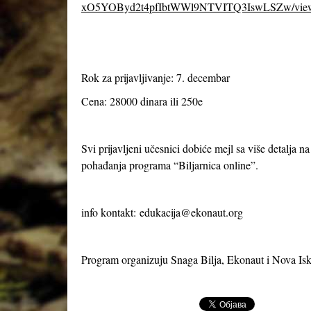
xO5YOByd2t4pfIbtWWl9NTVITQ3IswLSZw/vie
Rok za prijavljivanje: 7. decembar
Cena: 28000 dinara ili 250e
Svi prijavljeni učesnici dobiće mejl sa više detalja n
pohađanja programa “Biljarnica online”.
info kontakt:
edukacija@ekonaut.org
Program organizuju Snaga Bilja, Ekonaut i Nova Isk