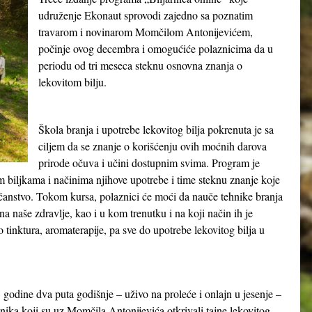
udruženje Ekonaut sprovodi zajedno sa poznatim
travarom i novinarom Momčilom Antonijevićem,
počinje ovog decembra i omogućiće polaznicima da u
periodu od tri meseca steknu osnovna znanja o
lekovitom bilju.
Škola branja i upotrebe lekovitog bilja pokrenuta je sa
ciljem da se znanje o korišćenju ovih moćnih darova
prirode očuva i učini dostupnim svima. Program je
m biljkama i načinima njihove upotrebe i time steknu znanje koje
čanstvo. Tokom kursa, polaznici će moći da nauče tehnike branja
a naše zdravlje, kao i u kom trenutku i na koji način ih je
ko tinktura, aromaterapije, pa sve do upotrebe lekovitog bilja u
 godine dva puta godišnje – uživo na proleće i onlajn u jesenje –
ika koji su uz Momčila Antonijevića otkrivali tajne lekovitog