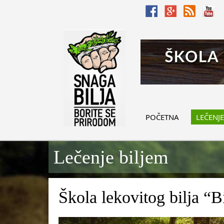
POČETNA
LEČENJE
Lečenje biljem
Škola lekovitog bilja “B