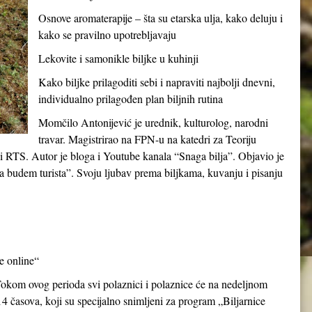
Osnove aromaterapije – šta su etarska ulja, kako deluju i
kako se pravilno upotrebljavaju
Lekovite i samonikle biljke u kuhinji
Kako biljke prilagoditi sebi i napraviti najbolji dnevni,
individualno prilagođen plan biljnih rutina
Momčilo Antonijević je urednik, kulturolog, narodni
travar. Magistrirao na FPN-u na katedri za Teoriju
c i RTS. Autor je bloga i Youtube kanala “Snaga bilja”. Objavio je
a budem turista”. Svoju ljubav prema biljkama, kuvanju i pisanju
ce online“
Tokom ovog perioda svi polaznici i polaznice će na nedeljnom
14 časova, koji su specijalno snimljeni za program „Biljarnice