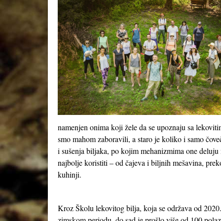
namenjen onima koji žele da se upoznaju sa lekoviti
smo mahom zaboravili, a staro je koliko i samo čove
i sušenja biljaka, po kojim mehanizmima one deluju n
najbolje koristiti – od čajeva i biljnih mešavina, pre
kuhinji.
Kroz Školu lekovitog bilja, koja se održava od 2020.
zimskom periodu, do sad je prošlo više od 100 polazn