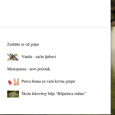
Zaštitite se od gripa
Vanila - začin ljubavi
Menopauza - novi početak
Prava hrana za vašu krvnu grupu
Škola lekovitog bilja “Biljarnica online”