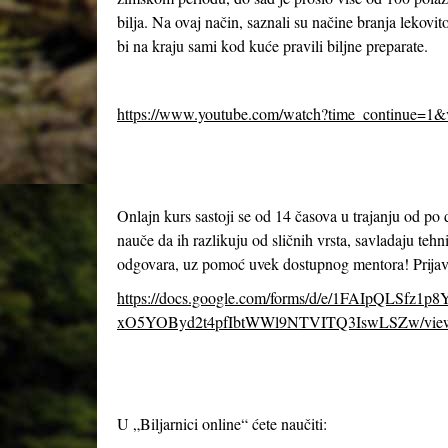
bilja. Na ovaj način, saznali su načine branja lekov
bi na kraju sami kod kuće pravili biljne preparate.
https://www.youtube.com/watch?time_continue=1
Onlajn kurs sastoji se od 14 časova u trajanju od po
nauče da ih razlikuju od sličnih vrsta, savladaju tehn
odgovara, uz pomoć uvek dostupnog mentora! Prijavl
https://docs.google.com/forms/d/e/1FAIpQLSfz1p
xO5YOByd2t4pfIbtWWl9NTVITQ3IswLSZw/vie
U „Biljarnici online“ ćete naučiti: