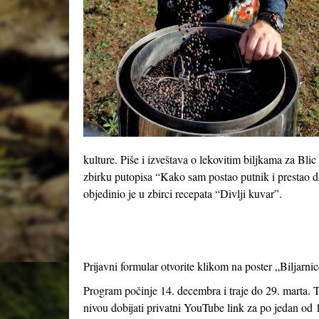
kulture. Piše i izveštava o lekovitim biljkama za Bli
zbirku putopisa “Kako sam postao putnik i prestao d
objedinio je u zbirci recepata “Divlji kuvar”.
Prijavni formular otvorite klikom na poster „Biljarni
Program počinje 14. decembra i traje do 29. marta. 
nivou dobijati privatni YouTube link za po jedan od 