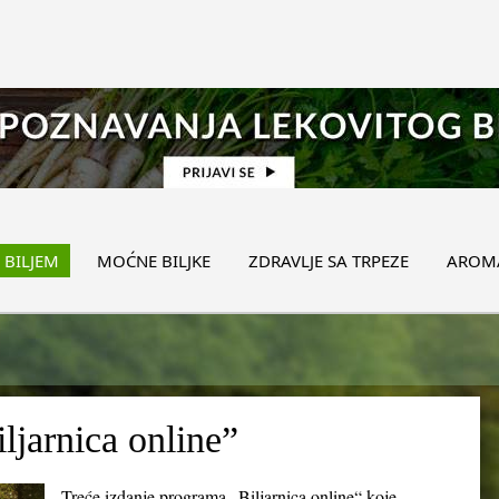
 BILJEM
MOĆNE BILJKE
ZDRAVLJE SA TRPEZE
AROMA
iljarnica online”
Treće izdanje programa „Biljarnica online“ koje