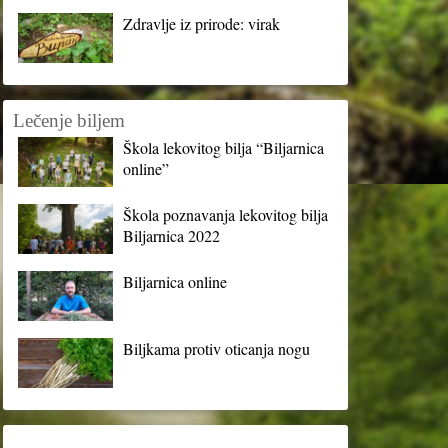
Zdravlje iz prirode: virak
Lečenje biljem
Škola lekovitog bilja “Biljarnica
online”
Škola poznavanja lekovitog bilja
Biljarnica 2022
Biljarnica online
Biljkama protiv oticanja nogu