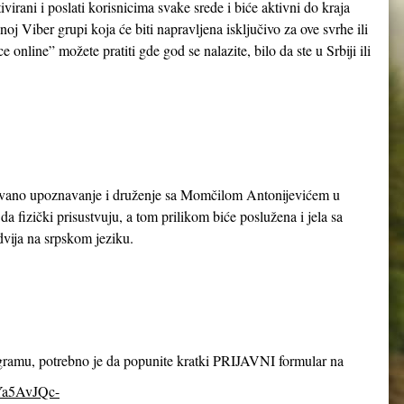
ivirani i poslati korisnicima svake srede i biće aktivni do kraja
oj Viber grupi koja će biti napravljena isključivo za ove svrhe ili
online” možete pratiti gde god se nalazite, bilo da ste u Srbiji ili
zovano upoznavanje i druženje sa Momčilom Antonijevićem u
a fizički prisustvuju, a tom prilikom biće poslužena i jela sa
odvija na srpskom jeziku.
ogramu, potrebno je da popunite kratki PRIJAVNI formular na
8Ya5AvJQc-