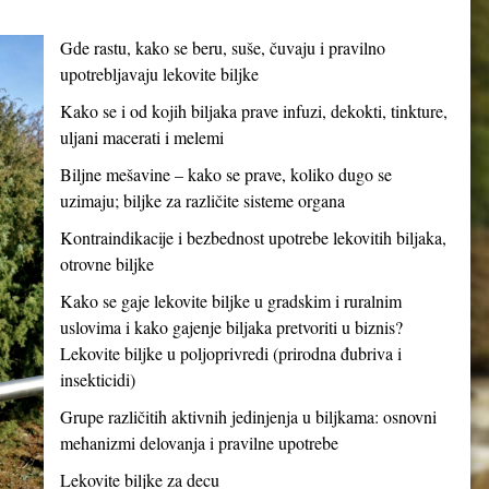
Gde rastu, kako se beru, suše, čuvaju i pravilno
upotrebljavaju lekovite biljke
Kako se i od kojih biljaka prave infuzi, dekokti, tinkture,
uljani macerati i melemi
Biljne mešavine – kako se prave, koliko dugo se
uzimaju; biljke za različite sisteme organa
Kontraindikacije i bezbednost upotrebe lekovitih biljaka,
otrovne biljke
Kako se gaje lekovite biljke u gradskim i ruralnim
uslovima i kako gajenje biljaka pretvoriti u biznis?
Lekovite biljke u poljoprivredi (prirodna đubriva i
insekticidi)
Grupe različitih aktivnih jedinjenja u biljkama: osnovni
mehanizmi delovanja i pravilne upotrebe
Lekovite biljke za decu