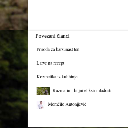
Povezani članci
Priroda za baršunast ten
Larve na recept
Kozmetika iz kuhhinje
Ruzmarin - biljni eliksir mladosti
Momčilo Antonijević