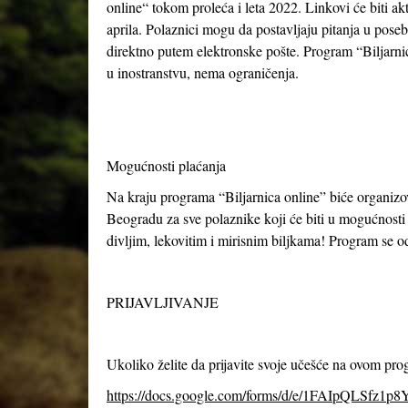
online“ tokom proleća i leta 2022. Linkovi će biti akt
aprila. Polaznici mogu da postavljaju pitanja u posebn
direktno putem elektronske pošte. Program “Biljarnice 
u inostranstvu, nema ograničenja.
Mogućnosti plaćanja
Na kraju programa “Biljarnica online” biće organi
Beogradu za sve polaznike koji će biti u mogućnosti d
divljim, lekovitim i mirisnim biljkama! Program se 
PRIJAVLJIVANJE
Ukoliko želite da prijavite svoje učešće na ovom pr
https://docs.google.com/forms/d/e/1FAIpQLSfz1p