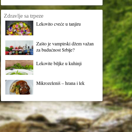
Zdravlje sa trpeze
Lekovito cveće u tanjiru
Zašto je vampirski džem važan
za budućnost Srbije?
Lekovite biljke u kuhinji
Mikrozeleniš – hrana i lek