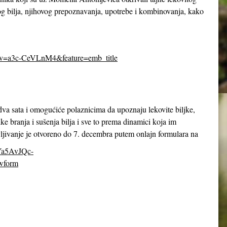
itog bilja, njihovog prepoznavanja, upotrebe i kombinovanja, kako
&v=a3c-CeVLnM4&feature=emb_title
 dva sata i omogućiće polaznicima da upoznaju lekovite biljke,
ike branja i sušenja bilja i sve to prema dinamici koja im
jivanje je otvoreno do 7. decembra putem onlajn formulara na
8Ya5AvJQc-
wform