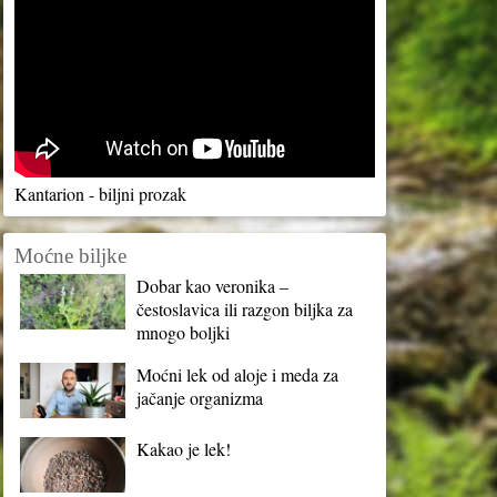
Kantarion - biljni prozak
Moćne biljke
Dobar kao veronika –
čestoslavica ili razgon biljka za
mnogo boljki
Moćni lek od aloje i meda za
jačanje organizma
Kakao je lek!