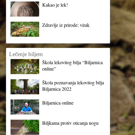
Kakao je lek!
Zdravlje iz prirode: virak
Lečenje biljem
Škola lekovitog bilja “Biljarnica
online”
Škola poznavanja lekovitog bilja
Biljarnica 2022
Biljarnica online
Biljkama protiv oticanja nogu