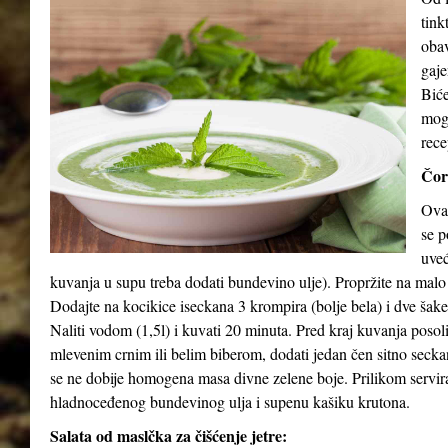
tink
obav
gaje
Biće
mog
rece
Čor
Ova 
se p
uveć
kuvanja u supu treba dodati bundevino ulje). Propržite na malo
Dodajte na kocikice iseckana 3 krompira (bolje bela) i dve šak
Naliti vodom (1,5l) i kuvati 20 minuta. Pred kraj kuvanja posol
mlevenim crnim ili belim biberom, dodati jedan čen sitno seck
se ne dobije homogena masa divne zelene boje. Prilikom serviran
hladnoceđenog bundevinog ulja i supenu kašiku krutona.
Salata od maslčka za čišćenje jetre: