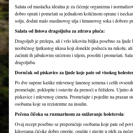
Salata od maslačka idealna je za čićenje organizma i normalizov
dobro oprati i pomešati sa jednakom količinom oprane i isecka
solju, dodati malo maslinovog ulja i limunovog soka i doboro p
Salata od listova dragoljuba za zdrava pluća:
Dragoljub je prelepa, ali i vrlo lekovita biljka posebno za ljud
neobičnog ljutkastog ukusa koji donekle podseća na rukolu, ali j
začiniti ih jabukovim sirćetom i uljem, posoliti i promešati. Sa
dragoljuba.
Doručak od piskavice za ljude koje pate od visokog holesterol
Po dve supene kašike mlevenog lanenog semena i celih ovsenih 
promešajte, poklopite i ostavite da prenoći u frižideru. Ujutro
piskavice i mlevenog cimeta. Promešajte i pojedite na prazan 
osobama koje su rezistentne na insulin.
Pečena čičoka sa ruzmarinom za snižavanje holeterola
:
Ovaj recept posebno se preporučuje osobama koje pate od povišen
kilograma čičoke dobro operite, osušite i stavite u pleh za pečen