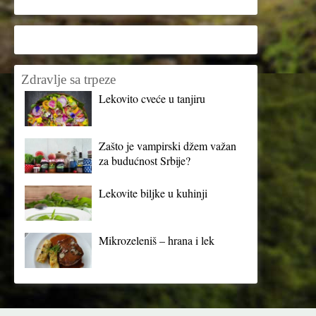
Zdravlje sa trpeze
Lekovito cveće u tanjiru
Zašto je vampirski džem važan
za budućnost Srbije?
Lekovite biljke u kuhinji
Mikrozeleniš – hrana i lek