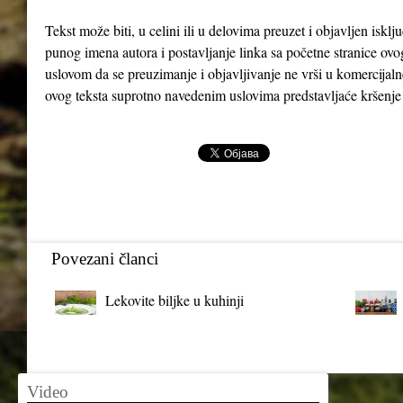
Tekst može biti, u celini ili u delovima preuzet i objavljen iskl
punog imena autora i postavljanje linka sa početne stranice ovo
uslovom da se preuzimanje i objavljivanje ne vrši u komercijaln
ovog teksta suprotno navedenim uslovima predstavljaće kršenje
Povezani članci
Lekovite biljke u kuhinji
Video