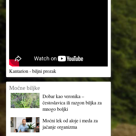
Kantarion - biljni prozak
Moćne biljke
Dobar kao veronika –
čestoslavica ili razgon biljka za
mnogo boljki
Moćni lek od aloje i meda za
jačanje organizma