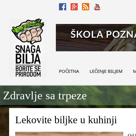
POČETNA
LEČENJE BILJEM
M
Zdravlje sa trpeze
Lekovite biljke u kuhinji
Od l