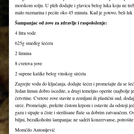
morskom solju. U pleh dodajte i glavicu belog luka koju ne treba
malo ruzmarina i pecite oko 45 minuta. Kad je gotovo, beli luk i
Šampanjac od zove za zdravlje i raspoloženje:
4 litra vode
625g smeđeg šećera
2 limuna
8 cvetova yove
2 supene kašike belog vinskog sirćeta
Zagrejte vodu do ključanja, dodajte šećer i promešajte da se šeće
Jedan limun dobro iscedite, a drugi temeljno operite (najbolje je
četvrtine. Cvetove zove stavite u zemljani ili plastični sud, dod
sirće. Promešajte, prekrite čistom krpom i ostavite da odstoji j
gazu i sipajte u čiste i sterilisane flaše sa dobrim zatvaračem. O
biljni, bezalkoholni šampanjac ne sadrži konzervanse, potrošite 
Momčilo Antonijević