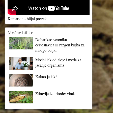
Kantarion - biljni prozak
Moćne biljke
Dobar kao veronika –
čestoslavica ili razgon biljka za
mnogo boljki
Moćni lek od aloje i meda za
jačanje organizma
Kakao je lek!
Zdravlje iz prirode: virak