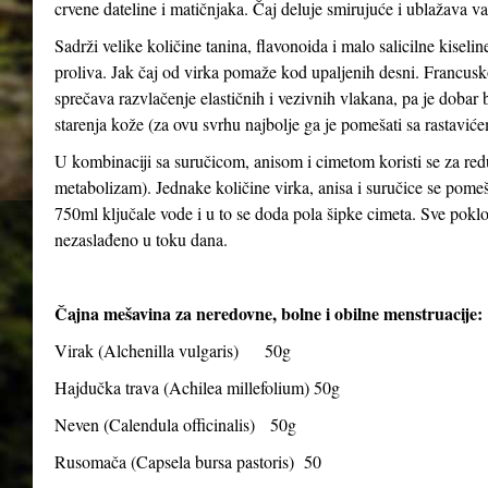
crvene dateline i matičnjaka. Čaj deluje smirujuće i ublažava v
Sadrži velike količine tanina, flavonoida i malo salicilne kiseli
proliva. Jak čaj od virka pomaže kod upaljenih desni. Francusko
sprečava razvlačenje elastičnih i vezivnih vlakana, pa je dobar bil
starenja kože (za ovu svrhu najbolje ga je pomešati sa rastavićem
U kombinaciji sa suručicom, anisom i cimetom koristi se za red
metabolizam). Jednake količine virka, anisa i suručice se pomeša
750ml ključale vode i u to se doda pola šipke cimeta. Sve poklopiti
nezaslađeno u toku dana.
Čajna mešavina za neredovne, bolne i obilne menstruacije:
Virak (
Alchenilla vulgaris
) 50g
Hajdučka trava (
Achilea millefolium
) 50g
Neven (
Calendula officinalis
) 50g
Rusomača (
Capsela bursa pastoris
) 50