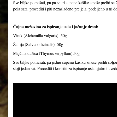
Sve biljke pomešati, pa pa se tri supene kašike smeše preliti sa 7
pola sata, procediti i piti nezaslađeno pre jela, podeljeno u tri d
Čajna mešavina za ispiranje usta i jačanje desni:
Virak (
Alchemilla vulgaris
) 50g
Žalfija (
Salvia officinalis
) 50g
Majčina dušica (
Thymus serpyllum
) 50g
Sve biljke pomešati, pa jednu supenu kašiku smeše preliti šoljom
stoji jedan sat. Procediti i koristiti za ispiranje usta ujutro i uve