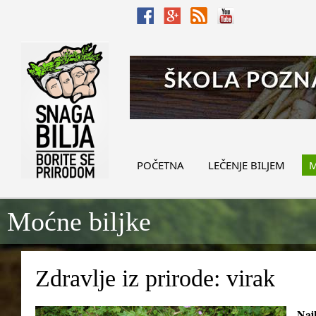
POČETNA
LEČENJE BILJEM
M
Moćne biljke
Zdravlje iz prirode: virak
Najb