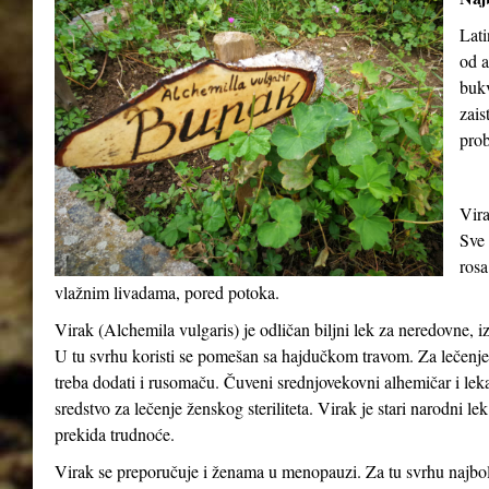
Lati
od a
buk
zais
prob
Vira
Sve 
rosa
vlažnim livadama, pored potoka.
Virak (
Alchemila vulgaris
) je odličan biljni lek za neredovne, 
U tu svrhu koristi se pomešan sa hajdučkom travom. Za lečenje o
treba dodati i rusomaču. Čuveni srednjovekovni alhemičar i lek
sredstvo za lečenje ženskog steriliteta. Virak je stari narodni le
prekida trudnoće.
Virak se preporučuje i ženama u menopauzi. Za tu svrhu najbolj