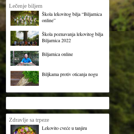
Lečenje biljem
Škola lekovitog bilja “Biljarnica
online”
Škola poznavanja lekovitog bilja
Biljarnica 2022
Biljarnica online
Biljkama protiv oticanja nogu
Zdravlje sa trpeze
Lekovito cveće u tanjiru