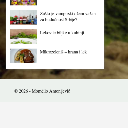
Zašto je vampirski džem važan
za budućnost Srbije?
Lekovite biljke u kuhinji
Mikrozeleniš – hrana i lek
© 2026 - Momčilo Antonijević