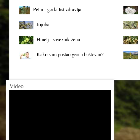
organizma
Pelin - gorki list zdravlja
Jojoba
Hmelj - saveznik žena
Kako sam postao gerila baštovan?
Video