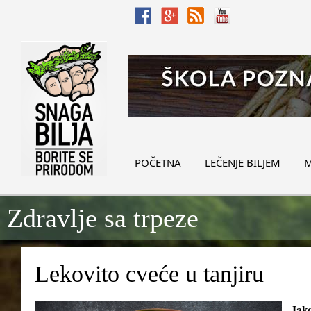
POČETNA
LEČENJE BILJEM
M
Zdravlje sa trpeze
Lekovito cveće u tanjiru
Iak