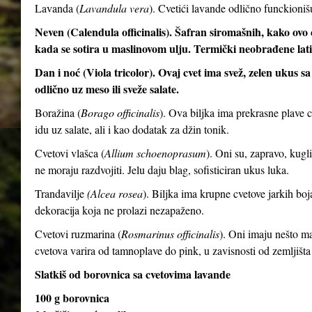
Lavanda (
Lavandula vera
). Cvetići lavande odlično funckioni
Neven (Calendula officinalis). Šafran siromašnih, kako ovo c
kada se sotira u maslinovom ulju. Termički neobrađene latic
Dan i noć (Viola tricolor). Ovaj cvet ima svež, zelen ukus 
odlično uz meso ili sveže salate.
Boražina (
Borago officinalis
). Ova biljka ima prekrasne plave 
idu uz salate, ali i kao dodatak za džin tonik.
Cvetovi vlašca (
Allium schoenoprasum
). Oni su, zapravo, kugli
ne moraju razdvojiti. Jelu daju blag, sofisticiran ukus luka.
Trandavilje
(Alcea rosea
). Biljka ima krupne cvetove jarkih boj
dekoracija koja ne prolazi nezapaženo.
Cvetovi ruzmarina (
Rosmarinus officinalis
). Oni imaju nešto man
cvetova varira od tamnoplave do pink, u zavisnosti od zemljišta
Slatkiš od borovnica sa cvetovima lavande
100 g borovnica