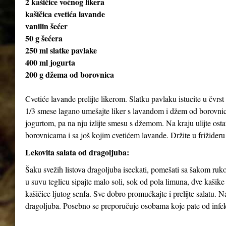
2 kašičice voćnog likera
kašičica cvetića lavande
vanilin šećer
50 g šećera
250 ml slatke pavlake
400 ml jogurta
200 g džema od borovnica
Cvetiće lavande prelijte likerom. Slatku pavlaku istucite u čvrst 
1/3 smese lagano umešajte liker s lavandom i džem od borovnica
jogurtom, pa na nju izlijte smesu s džemom. Na kraju ulijte ost
borovnicama i sa još kojim cvetićem lavande. Držite u frižideru
Lekovita salata od dragoljuba:
Šaku svežih listova dragoljuba iseckati, pomešati sa šakom rukol
u suvu teglicu sipajte malo soli, sok od pola limuna, dve kašik
kašičice ljutog senfa. Sve dobro promućkajte i prelijte salatu. 
dragoljuba. Posebno se preporučuje osobama koje pate od infekc