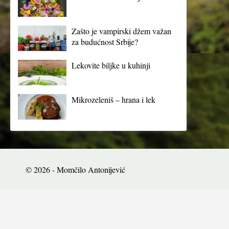
Zašto je vampirski džem važan
za budućnost Srbije?
Lekovite biljke u kuhinji
Mikrozeleniš – hrana i lek
© 2026 - Momčilo Antonijević