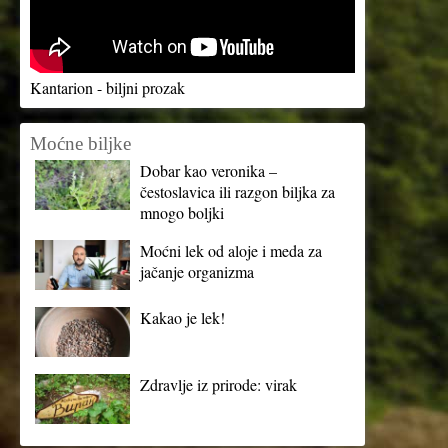
Kantarion - biljni prozak
Moćne biljke
Dobar kao veronika –
čestoslavica ili razgon biljka za
mnogo boljki
Moćni lek od aloje i meda za
jačanje organizma
Kakao je lek!
Zdravlje iz prirode: virak