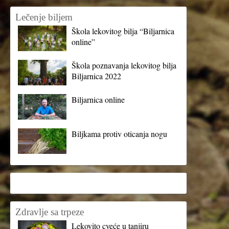
Lečenje biljem
Škola lekovitog bilja “Biljarnica
online”
Škola poznavanja lekovitog bilja
Biljarnica 2022
Biljarnica online
Biljkama protiv oticanja nogu
Zdravlje sa trpeze
Lekovito cveće u tanjiru