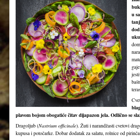
buke
u sa
tan
dod
uku
doma
nara
mate
gaje
jest
bašt
teras
Cvet
blag
plavom bojom obogatiće čitav dijapazon jela. Odlično se sl
Dragoljub (
Nastrium officinale
). Žuti i narandžasti cvetovi dra
kupusa i potočarke. Dobar dodatak za salatu, rolnice od pirinča