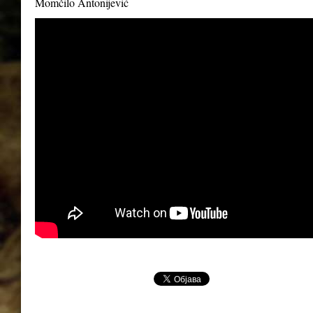
Momčilo Antonijević