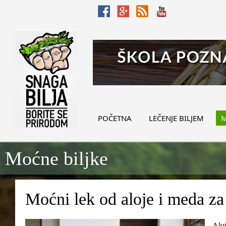
POČETNA
LEČENJE BILJEM
M
Moćne biljke
Moćni lek od aloje i meda za
Aloj