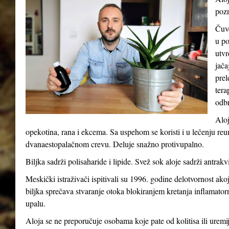
pozn
Čuve
u po
utvr
jača
prel
tera
odb
Aloj
opekotina, rana i ekcema. Sa uspehom se koristi i u lečenju reum
dvanaestopalačnom crevu. Deluje snažno protivupalno.
Biljka sadrži polisaharide i lipide. Svež sok aloje sadrži antrakv
Meskički istraživači ispitivali su 1996. godine delotvornost ak
biljka sprečava stvaranje otoka blokiranjem kretanja inflamatorni
upalu.
Aloja se ne preporučuje osobama koje pate od kolitisa ili uremij