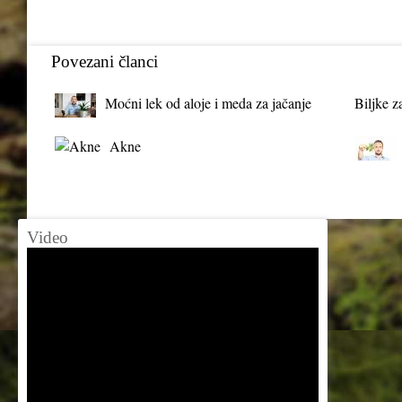
Povezani članci
Moćni lek od aloje i meda za jačanje
Biljke z
organizma
Akne
Video