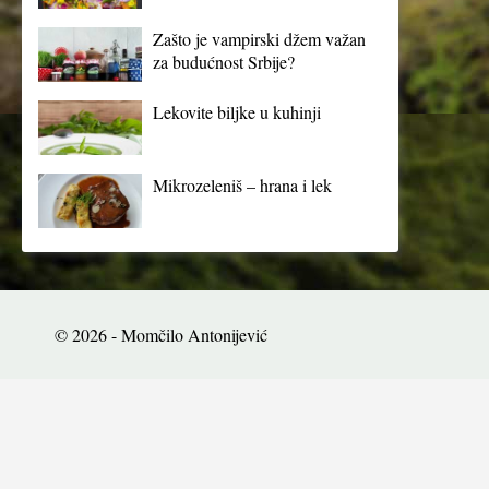
Zašto je vampirski džem važan
za budućnost Srbije?
Lekovite biljke u kuhinji
Mikrozeleniš – hrana i lek
© 2026 - Momčilo Antonijević