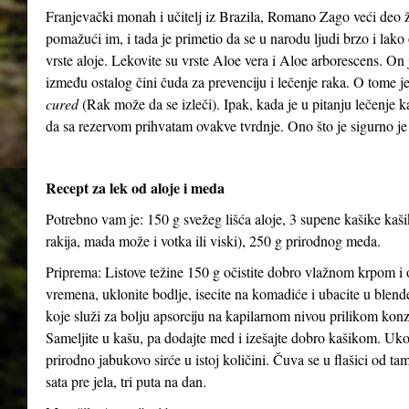
Franjevački monah i učitelj iz Brazila, Romano Zago veći deo 
pomažući im, i tada je primetio da se u narodu ljudi brzo i lako 
vrste aloje. Lekovite su vrste Aloe vera i Aloe arborescens. On j
između ostalog čini čuda za prevenciju i lečenje raka. O tome 
cured
(Rak može da se izleči). Ipak, kada je u pitanju lečenje 
da sa rezervom prihvatam ovakve tvrdnje. Ono što je sigurno je
Recept za lek od aloje i meda
Potrebno vam je: 150 g svežeg lišća aloje, 3 supene kašike kaš
rakija, mada može i votka ili viski), 250 g prirodnog meda.
Priprema: Listove težine 150 g očistite dobro vlažnom krpom i o
vremena, uklonite bodlje, isecite na komadiće i ubacite u blen
koje služi za bolju apsorciju na kapilarnom nivou prilikom kon
Sameljite u kašu, pa dodajte med i izešajte dobro kašikom. Uko
prirodno jabukovo sirće u istoj količini. Čuva se u flašici od ta
sata pre jela, tri puta na dan.