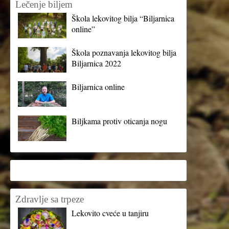
Lečenje biljem
Škola lekovitog bilja “Biljarnica
online”
Škola poznavanja lekovitog bilja
Biljarnica 2022
Biljarnica online
Biljkama protiv oticanja nogu
Zdravlje sa trpeze
Lekovito cveće u tanjiru