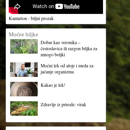
Kantarion - biljni prozak
Moćne biljke
Dobar kao veronika –
čestoslavica ili razgon biljka za
mnogo boljki
Moćni lek od aloje i meda za
jačanje organizma
Kakao je lek!
Zdravlje iz prirode: virak