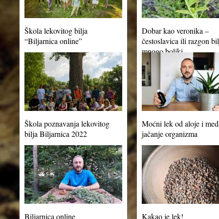
Škola lekovitog bilja
Dobar kao veronika –
“Biljarnica online”
čestoslavica ili razgon bi
mnogo boljki
Škola poznavanja lekovitog
Moćni lek od aloje i med
bilja Biljarnica 2022
jačanje organizma
Biljarnica online
Kakao je lek!