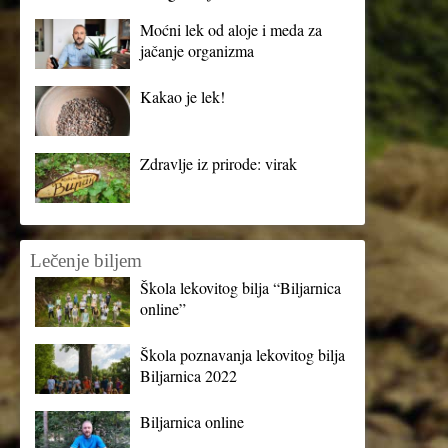
Moćni lek od aloje i meda za
jačanje organizma
Kakao je lek!
Zdravlje iz prirode: virak
Lečenje biljem
Škola lekovitog bilja “Biljarnica
online”
Škola poznavanja lekovitog bilja
Biljarnica 2022
Biljarnica online