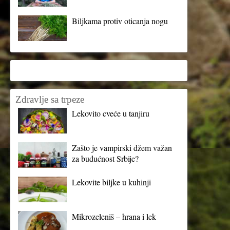
Biljkama protiv oticanja nogu
Zdravlje sa trpeze
Lekovito cveće u tanjiru
Zašto je vampirski džem važan
za budućnost Srbije?
Lekovite biljke u kuhinji
Mikrozeleniš – hrana i lek