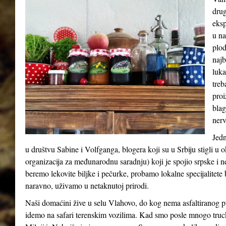
drug
eksp
u na
plod
najb
luka
treb
proi
blag
nerv
Jedn
u društvu Sabine i Volfganga, blogera koji su u Srbiju stigli 
organizacija za međunarodnu saradnju) koji je spojio srpske i 
beremo lekovite biljke i pečurke, probamo lokalne specijalitete b
naravno, uživamo u netaknutoj prirodi.
Naši domaćini žive u selu Vlahovo, do kog nema asfaltiranog p
idemo na safari terenskim vozilima. Kad smo posle mnogo truck