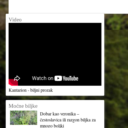
Video
Kantarion - biljni prozak
Moćne biljke
Dobar kao veronika –
čestoslavica ili razgon biljka za
mnogo boljki