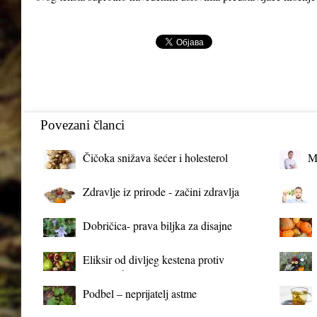
Povezani članci
Čičoka snižava šećer i holesterol
M
Zdravlje iz prirode - začini zdravlja
Dobričica- prava biljka za disajne
organe
Eliksir od divljeg kestena protiv
proširenih vena
Podbel – neprijatelj astme