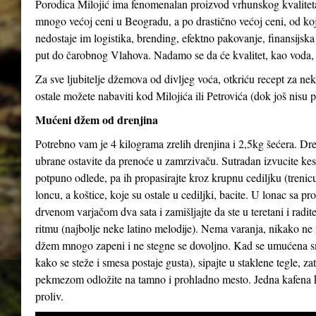
Porodica Milojić ima fenomenalan proizvod vrhunskog kvaliteta
mnogo većoj ceni u Beogradu, a po drastično većoj ceni, od koj
nedostaje im logistika, brending, efektno pakovanje, finansijs
put do čarobnog Vlahova. Nadamo se da će kvalitet, kao voda, 
Za sve ljubitelje džemova od divljeg voća, otkriću recept za 
ostale možete nabaviti kod Milojića ili Petrovića (dok još nisu p
Mućeni džem od drenjina
Potrebno vam je 4 kilograma zrelih drenjina i 2,5kg šećera. Dren
ubrane ostavite da prenoće u zamrzivaču. Sutradan izvucite kes
potpuno odlede, pa ih propasirajte kroz krupnu cediljku (trenicu
loncu, a koštice, koje su ostale u cediljki, bacite. U lonac sa p
drvenom varjačom dva sata i zamišljajte da ste u teretani i radi
ritmu (najbolje neke latino melodije). Nema varanja, nikako ne 
džem mnogo zapeni i ne stegne se dovoljno. Kad se umućena s
kako se steže i smesa postaje gusta), sipajte u staklene tegle, z
pekmezom odložite na tamno i prohladno mesto. Jedna kafena 
proliv.