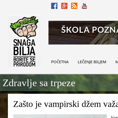
POČETNA
LEČENJE BILJEM
M
Zdravlje sa trpeze
Zašto je vampirski džem važ
Vamp