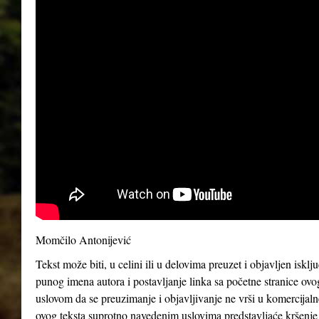
Momčilo Antonijević
Tekst može biti, u celini ili u delovima preuzet i objavljen iskl
punog imena autora i postavljanje linka sa početne stranice ovo
uslovom da se preuzimanje i objavljivanje ne vrši u komercijaln
ovog teksta suprotno navedenim uslovima predstavljaće kršenje