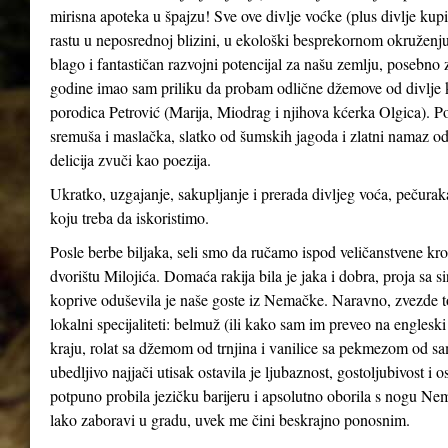
mirisna apoteka u špajzu! Sve ove divlje voćke (plus divlje kupin
rastu u neposrednoj blizini, u ekološki besprekornom okruženju
blago i fantastičan razvojni potencijal za našu zemlju, posebno 
godine imao sam priliku da probam odlične džemove od divlje kupi
porodica Petrović (Marija, Miodrag i njihova kćerka Olgica). Po
sremuša i maslačka, slatko od šumskih jagoda i zlatni namaz od
delicija zvuči kao poezija.
Ukratko, uzgajanje, sakupljanje i prerada divljeg voća, pečuraka
koju treba da iskoristimo.
Posle berbe biljaka, seli smo da ručamo ispod veličanstvene kr
dvorištu Milojića. Domaća rakija bila je jaka i dobra, proja sa 
koprive oduševila je naše goste iz Nemačke. Naravno, zvezde t
lokalni specijaliteti: belmuž (ili kako sam im preveo na englesk
kraju, rolat sa džemom od trnjina i vanilice sa pekmezom od sa
ubedljivo najjači utisak ostavila je ljubaznost, gostoljubivost 
potpuno probila jezičku barijeru i apsolutno oborila s nogu Nemce
lako zaboravi u gradu, uvek me čini beskrajno ponosnim.