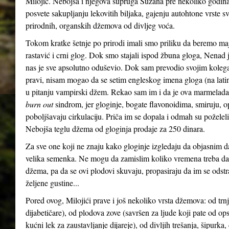
Milojić. Nebojša i njegova supruga Suzana pre nekoliko godina, 
posvete sakupljanju lekovitih biljaka, gajenju autohtone vrste sv
prirodnih, organskih džemova od divljeg voća.
Tokom kratke šetnje po prirodi imali smo priliku da beremo maj
rastavić i crni glog. Dok smo stajali ispod žbuna gloga, Nenad
nas je sve apsolutno oduševio. Dok sam prevodio svojim koleg
pravi, nisam mogao da se setim engleskog imena gloga (na la
u pitanju vampirski džem. Rekao sam im i da je ova marmelad
burn out
sindrom, jer gloginje, bogate flavonoidima, smiruju, op
poboljšavaju cirkulaciju. Priča im se dopala i odmah su poželel
Nebojša teglu džema od gloginja prodaje za 250 dinara.
Za sve one koji ne znaju kako gloginje izgledaju da objasnim da 
velika semenka. Ne mogu da zamislim koliko vremena treba da 
džema, pa da se ovi plodovi skuvaju, propasiraju da im se ods
željene gustine...
Pored ovog, Milojići prave i još nekoliko vrsta džemova: od trnji
dijabetičare), od plodova zove (savršen za ljude koji pate od ops
kućni lek za zaustavljanje dijareje), od divljih trešanja, šipurka