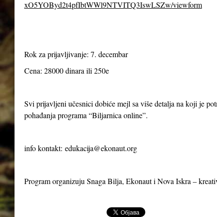
xO5YOByd2t4pfIbtWWl9NTVITQ3IswLSZw/viewform
Rok za prijavljivanje: 7. decembar
Cena: 28000 dinara ili 250e
Svi prijavljeni učesnici dobiće mejl sa više detalja na koji je p
pohađanja programa “Biljarnica online”.
info kontakt:
edukacija@ekonaut.org
Program organizuju Snaga Bilja, Ekonaut i Nova Iskra – kreat