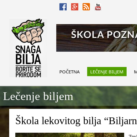
POČETNA
LEČENJE BILJEM
M
Lečenje biljem
Škola lekovitog bilja “Biljar
Treć