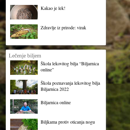
Kakao je lek!
Zdravlje iz prirode: virak
Lečenje biljem
Škola lekovitog bilja “Biljarnica
online”
Škola poznavanja lekovitog bilja
Biljarnica 2022
Biljarnica online
Biljkama protiv oticanja nogu