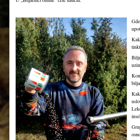
Gde 
upot
Kako
tink
Bilj
uzim
Kont
bilj
Kako
uslo
Leko
inse
Grup
osno