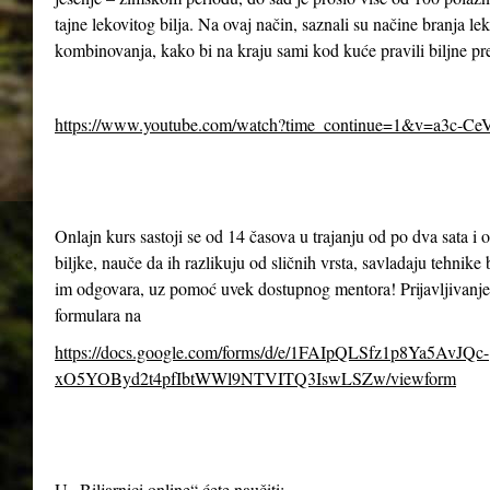
tajne lekovitog bilja. Na ovaj način, saznali su načine branja le
kombinovanja, kako bi na kraju sami kod kuće pravili biljne pr
https://www.youtube.com/watch?time_continue=1&v=a3c-Ce
Onlajn kurs sastoji se od 14 časova u trajanju od po dva sata 
biljke, nauče da ih razlikuju od sličnih vrsta, savladaju tehnike 
im odgovara, uz pomoć uvek dostupnog mentora! Prijavljivanje
formulara na
https://docs.google.com/forms/d/e/1FAIpQLSfz1p8Ya5AvJQc-
xO5YOByd2t4pfIbtWWl9NTVITQ3IswLSZw/viewform
U „Biljarnici online“ ćete naučiti: