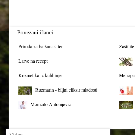
Povezani članci
Priroda za baršunast ten
Zaštitite
Larve na recept
Kozmetika iz kuhhinje
Menopau
Ruzmarin - biljni eliksir mladosti
Momčilo Antonijević
Video