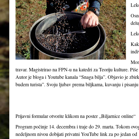
Leko
Osno
delu
Leko
Kako
indi
Momč
travar. Magistrirao na FPN-u na katedri za Teoriju kulture. Piše
Autor je bloga i Youtube kanala “Snaga bilja”. Objavio je zbir
budem turista”. Svoju ljubav prema biljkama, kuvanju i pisanju 
Prijavni formular otvorite klikom na poster „Biljarnice online“
Program počinje 14. decembra i traje do 29. marta. Tokom ovog 
nedeljnom nivou dobijati privatni YouTube link za po jedan od 