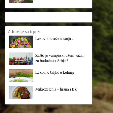
Zdravlje sa trpeze
Lekovito cveće u tanjiru
Zašto je vampirski džem važan
za budućnost Srbije?
Lekovite biljke u kuhinji
Mikrozeleniš – hrana i lek