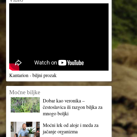
Kantarion - biljni prozak
Moćne biljke
Dobar kao veronika –
čestoslavica ili razgon biljka za
mnogo boljki
Moćni lek od aloje i meda za
jačanje organizma