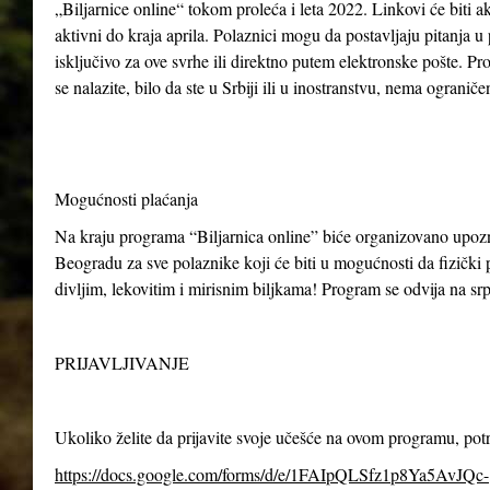
„Biljarnice online“ tokom proleća i leta 2022. Linkovi će biti ak
aktivni do kraja aprila. Polaznici mogu da postavljaju pitanja u
isključivo za ove svrhe ili direktno putem elektronske pošte. P
se nalazite, bilo da ste u Srbiji ili u inostranstvu, nema ogranič
Mogućnosti plaćanja
Na kraju programa “Biljarnica online” biće organizovano upo
Beogradu za sve polaznike koji će biti u mogućnosti da fizički p
divljim, lekovitim i mirisnim biljkama! Program se odvija na s
PRIJAVLJIVANJE
Ukoliko želite da prijavite svoje učešće na ovom programu, po
https://docs.google.com/forms/d/e/1FAIpQLSfz1p8Ya5AvJQc-