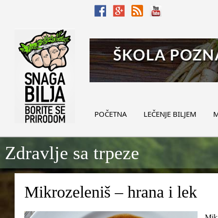
POČETNA
LEČENJE BILJEM
M
Zdravlje sa trpeze
Mikrozeleniš – hrana i lek
Mikr