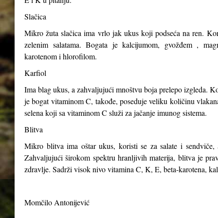
Slačica
Mikro žuta slačica ima vrlo jak ukus koji podseća na ren. Kori
zelenim salatama. Bogata je kalcijumom, gvožđem , magn
karotenom i hlorofilom.
Karfiol
Ima blag ukus, a zahvaljujući mnoštvu boja prelepo izgleda. Kor
je bogat vitaminom C, takođe, poseduje veliku količinu vlakana,
selena koji sa vitaminom C služi za jačanje imunog sistema.
Blitva
Mikro blitva ima oštar ukus, koristi se za salate i sendviče, 
Zahvaljujući širokom spektru hranljivih materija, blitva je p
zdravlje. Sadrži visok nivo vitamina C, K, E, beta-karotena, ka
Momčilo Antonijević