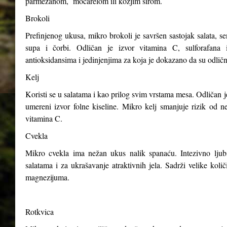
parmezanom, mocarelom ili kozjim sirom.
Brokoli
Prefinjenog ukusa, mikro brokoli je savršen sastojak salata, s
supa i čorbi. Odličan je izvor vitamina C, sulforafana i
antioksidansima i jedinjenjima za koja je dokazano da su odličn
Kelj
Koristi se u salatama i kao prilog svim vrstama mesa. Odličan j
umereni izvor folne kiseline. Mikro kelj smanjuje rizik od n
vitamina C.
Cvekla
Mikro cvekla ima nežan ukus nalik spanaću. Intezivno ljubiča
salatama i za ukrašavanje atraktivnih jela. Sadrži velike kol
magnezijuma.
Rotkvica