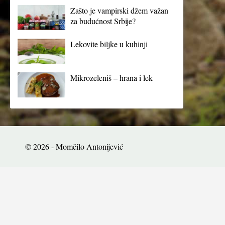
Zašto je vampirski džem važan
za budućnost Srbije?
Lekovite biljke u kuhinji
Mikrozeleniš – hrana i lek
© 2026 - Momčilo Antonijević