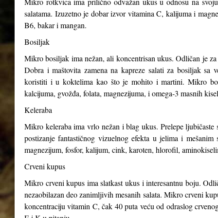
Mikro rotkvica ima prilično odvažan ukus u odnosu na svoju v
salatama. Izuzetno je dobar izvor vitamina C, kalijuma i magnez
B6, bakar i mangan.
Bosiljak
Mikro bosiljak ima nežan, ali koncentrisan ukus. Odličan je za 
Dobra i maštovita zamena na kapreze salati za bosiljak sa v
koristiti i u koktelima kao što je mohito i martini. Mikro b
kalcijuma, gvožđa, folata, magnezijuma, i omega-3 masnih kisel
Keleraba
Mikro keleraba ima vrlo nežan i blag ukus. Prelepe ljubičaste s
postizanje fantastičnog vizuelnog efekta u jelima i mešanim 
magnezijum, fosfor, kalijum, cink, karoten, hlorofil, aminokiseli
Crveni kupus
Mikro crveni kupus ima slatkast ukus i interesantnu boju. Odli
nezaobilazan deo zanimljivih mesanih salata. Mikro crveni kupus
koncentraciju vitamin C, čak 40 puta veću od odraslog crveno
E i K u pitanju.