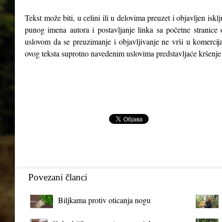
Tekst može biti, u celini ili u delovima preuzet i objavljen isk
punog imena autora i postavljanje linka sa početne stranice 
uslovom da se preuzimanje i objavljivanje ne vrši u komercija
ovog teksta suprotno navedenim uslovima predstavljaće kršenje
Povezani članci
Biljkama protiv oticanja nogu