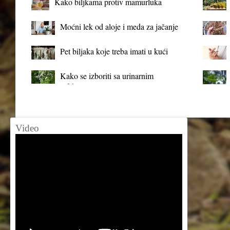
Kako biljkama protiv mamurluka
Moćni lek od aloje i meda za jačanje
organizma
Pet biljaka koje treba imati u kući
Kako se izboriti sa urinarnim
infekcijama?
Video