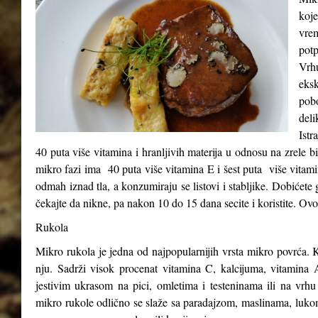
koje
vre
potp
Vrh
eks
pob
del
Istr
40 puta više vitamina i hranljivih materija u odnosu na zrele b
mikro fazi ima 40 puta više vitamina E i šest puta više vitam
odmah iznad tla, a konzumiraju se listovi i stabljike. Dobićete 
čekajte da nikne, pa nakon 10 do 15 dana secite i koristite. Ovo
Rukola
Mikro rukola je jedna od najpopularnijih vrsta mikro povrća. K
nju. Sadrži visok procenat vitamina C, kalcijuma, vitamina A
jestivim ukrasom na pici, omletima i testeninama ili na vrhu
mikro rukole odlično se slaže sa paradajzom, maslinama, luk