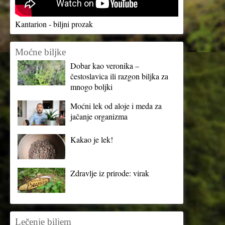
Kantarion - biljni prozak
Moćne biljke
Dobar kao veronika –
čestoslavica ili razgon biljka za
mnogo boljki
Moćni lek od aloje i meda za
jačanje organizma
Kakao je lek!
Zdravlje iz prirode: virak
Lečenje biljem