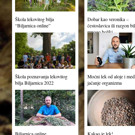
Škola lekovitog bilja
Dobar kao veronika –
“Biljarnica online”
čestoslavica ili razgon bi
mnogo boljki
Škola poznavanja lekovitog
Moćni lek od aloje i med
bilja Biljarnica 2022
jačanje organizma
Biljarnica online
Kakao je lek!