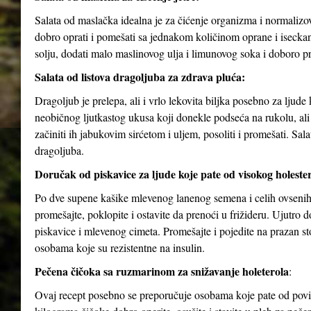
Salata od maslačka idealna je za čićenje organizma i normalizov
dobro oprati i pomešati sa jednakom količinom oprane i isecka
solju, dodati malo maslinovog ulja i limunovog soka i doboro p
Salata od listova dragoljuba za zdrava pluća:
Dragoljub je prelepa, ali i vrlo lekovita biljka posebno za ljud
neobičnog ljutkastog ukusa koji donekle podseća na rukolu, ali j
začiniti ih jabukovim sirćetom i uljem, posoliti i promešati. Sa
dragoljuba.
Doručak od piskavice za ljude koje pate od visokog holesterol
Po dve supene kašike mlevenog lanenog semena i celih ovsenih 
promešajte, poklopite i ostavite da prenoći u frižideru. Ujutro
piskavice i mlevenog cimeta. Promešajte i pojedite na prazan 
osobama koje su rezistentne na insulin.
Pečena čičoka sa ruzmarinom za snižavanje holeterola
:
Ovaj recept posebno se preporučuje osobama koje pate od povišen