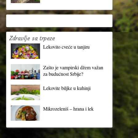
Zdravlje sa trpeze
Lekovito cveće u tanjiru
Zašto je vampirski džem važan
za budućnost Srbije?
Lekovite biljke u kuhinji
Mikrozeleniš – hrana i lek