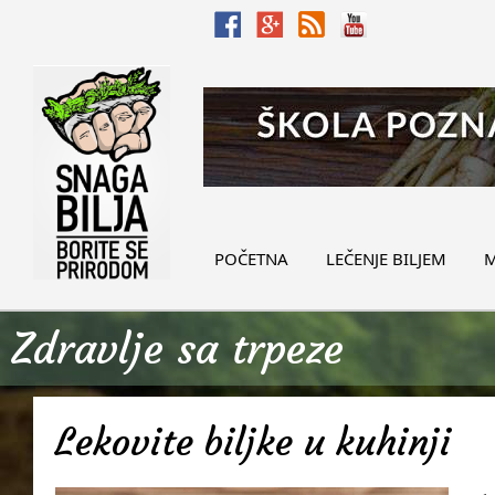
POČETNA
LEČENJE BILJEM
M
Zdravlje sa trpeze
Lekovite biljke u kuhinji