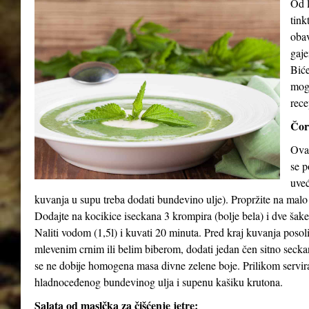
Od l
tink
obav
gaje
Biće
mog
rece
Čor
Ova 
se p
uveć
kuvanja u supu treba dodati bundevino ulje). Propržite na malo
Dodajte na kocikice iseckana 3 krompira (bolje bela) i dve šak
Naliti vodom (1,5l) i kuvati 20 minuta. Pred kraj kuvanja posol
mlevenim crnim ili belim biberom, dodati jedan čen sitno seck
se ne dobije homogena masa divne zelene boje. Prilikom serviran
hladnoceđenog bundevinog ulja i supenu kašiku krutona.
Salata od maslčka za čišćenje jetre: