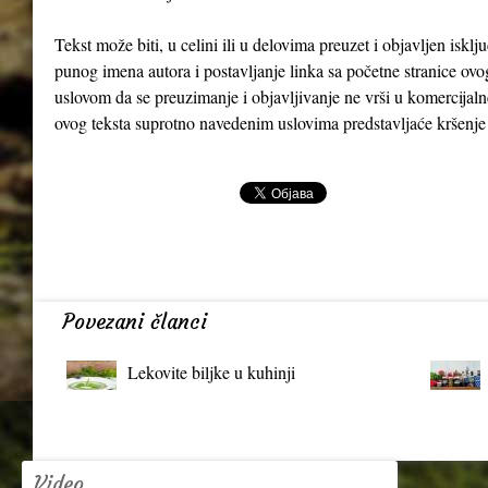
Tekst može biti, u celini ili u delovima preuzet i objavljen iskl
punog imena autora i postavljanje linka sa početne stranice ovo
uslovom da se preuzimanje i objavljivanje ne vrši u komercijaln
ovog teksta suprotno navedenim uslovima predstavljaće kršenje
Povezani članci
Lekovite biljke u kuhinji
Video