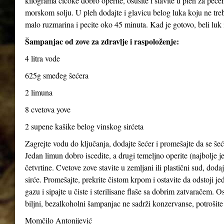
kilograma čičoke dobro operite, osušite i stavite u pleh za pečen
morskom solju. U pleh dodajte i glavicu belog luka koju ne treba
malo ruzmarina i pecite oko 45 minuta. Kad je gotovo, beli luk i
Šampanjac od zove za zdravlje i raspoloženje:
4 litra vode
625g smeđeg šećera
2 limuna
8 cvetova yove
2 supene kašike belog vinskog sirćeta
Zagrejte vodu do ključanja, dodajte šećer i promešajte da se šeće
Jedan limun dobro iscedite, a drugi temeljno operite (najbolje je
četvrtine. Cvetove zove stavite u zemljani ili plastični sud, dod
sirće. Promešajte, prekrite čistom krpom i ostavite da odstoji j
gazu i sipajte u čiste i sterilisane flaše sa dobrim zatvaračem. O
biljni, bezalkoholni šampanjac ne sadrži konzervanse, potrošite 
Momčilo Antonijević