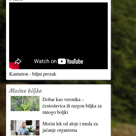
Kantarion - biljni prozak
Moćne biljke
Dobar kao veronika –
čestoslavica ili razgon biljka za
mnogo boljki
Moćni lek od aloje i meda za
jačanje organizma