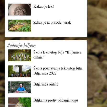
Kakao je lek!
Zdravlje iz prirode: virak
Lečenje biljem
Škola lekovitog bilja “Biljarnica
online”
Škola poznavanja lekovitog bilja
Biljarnica 2022
Biljarnica online
Biljkama protiv oticanja nogu