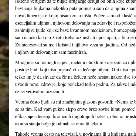
iskreno verujem da te biljke drugačije deluju od onih koje kup
bavljenja biljkama nekoliko puta pomislio sam da o njima zn
nova dimenzija o kojoj nisam znao ništa. Počeo sam od klasično
esencijalim uljima i njihovom delovanju na zdravlje i raspolo
zanimljive ljude koji se bave kvantnom medicinom, homeopati
sam naučio kako o životu treba razmišljati i postupati, a bilo j
Zainteresovali su me i kristali i njihova veza sa ljudima. Od 
i njihovim delovanjem sam fasciniran.
Mnogima su pomogli čajevi, melemi i tinkture koje sam za njih
postoje ljudi koji nisu prijemčivi za lečenje biljem. Oni nisu u
teško im je da shvate da čir na želucu neće nestati nakon dve šo
uvoditi nove, zdravije, koje ponekad teško padnu. Za takve ljud
će se verovatno razočarati.
Veoma često ljudi su mi značajnim glasom govorili: «Nema te bo
se sa tim. Kad vam pukne slepo crevo brzo zovite hitnu pomoć 
efikasnije u lečenju hroničnih dugotrajnih bolesti, obično proi
akutna stanja bolje je odmah se obratiti lekaru.
Takođe veoma često na televiziji, u novinama ili u knjigma nail