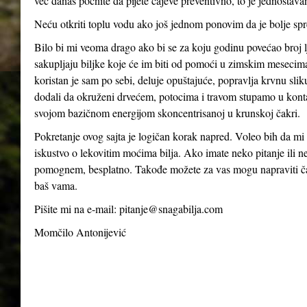
već danas počnite da pijete čajeve preventivno, to je jednostava
Neću otkriti toplu vodu ako još jednom ponovim da je bolje spreč
Bilo bi mi veoma drago ako bi se za koju godinu povećao broj lj
sakupljaju biljke koje će im biti od pomoći u zimskim mesecim
koristan je sam po sebi, deluje opuštajuće, popravlja krvnu sliku
dodali da okruženi drvećem, potocima i travom stupamo u kontak
svojom bazičnom energijom skoncentrisanoj u krunskoj čakri.
Pokretanje ovog sajta je logičan korak napred. Voleo bih da mi 
iskustvo o lekovitim moćima bilja. Ako imate neko pitanje ili
pomognem, besplatno. Takođe možete za vas mogu napraviti čaj
baš vama.
Pišite mi na e-mail: pitanje@snagabilja.com
Momčilo Antonijević