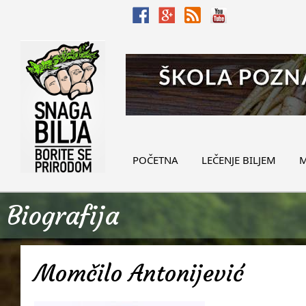
POČETNA
LEČENJE BILJEM
M
Biografija
Momčilo Antonijević