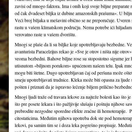
zavisi od mnogo faktora. Ima i onih koji svoje biljne preparat
od čak dvadeset biljka iz dubine amazonskih prašuma». U biljni
Veći broj biljaka u mešavini obično se ne preporučuje. Uveren s
rastu u vašem klimatskom području. Nema potrebe ići hiljadam
verovatno raste u vašem dvorištu.
Mnogi se plaše da li su biljke koje upotrebljavaju bezbedne. Veli
avanturista Paracelzijus rekao je «Sve je otrov i ništa nije otro
veoma bezbedni. Bahove biljne rose su stopostotno sigurne jer 
utisnutom «biljnom porukom» upućenom našem telu. Ipak mno
mogu biti štetne. Dugo upotrebljavan čaj od peršuna može oštetiti
smeju upotrebljavati trudnice. Kleka može biti opasna za ljude
pošten i priznati da je ispravno lečenje biljem prilično bezbedno
Mnogi ljudi traže od travara lekove za najteže bolesti kao što j
što pre posete lekara i što pažljivije slušaju i poštuju njihove sa
prebrodite nezgodne sporedne efekte zračne ili hemoterapije. Po
citostaticima. Međutim njihova upotreba dok ste pod hemoterapi
lekovi, pa samim tim se i doza leka pogrešno propisuje. Međut