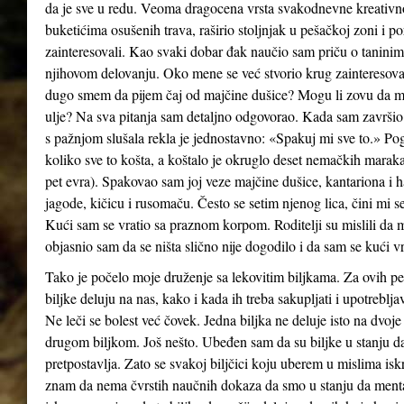
da je sve u redu. Veoma dragocena vrsta svakodnevne kreativno
buketićima osušenih trava, raširio stoljnjak u pešačkoj zoni i p
zainteresovali. Kao svaki dobar đak naučio sam priču o taninim
njihovom delovanju. Oko mene se već stvorio krug zainteresovan
dugo smem da pijem čaj od majčine dušice? Mogu li zovu da m
ulje? Na sva pitanja sam detaljno odgovorao. Kada sam završio 
s pažnjom slušala rekla je jednostavno: «Spakuj mi sve to.» Pog
koliko sve to košta, a koštalo je okruglo deset nemačkih marak
pet evra). Spakovao sam joj veze majčine dušice, kantariona i 
jagode, kičicu i rusomaču. Često se setim njenog lica, čini mi 
Kući sam se vratio sa praznom korpom. Roditelji su mislili da
objasnio sam da se ništa slično nije dogodilo i da sam se kući vr
Tako je počelo moje druženje sa lekovitim biljkama. Za ovih 
biljke deluju na nas, kako i kada ih treba sakupljati i upotreblj
Ne leči se bolest već čovek. Jedna biljka ne deluje isto na dvoje 
drugom biljkom. Još nešto. Ubeđen sam da su biljke u stanju d
pretpostavlja. Zato se svakoj biljčici koju uberem u mislima i
znam da nema čvrstih naučnih dokaza da smo u stanju da mental