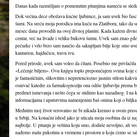
Danas kada razmišljam o pomenutim pitanjima nameću se slede
Dok većina dece obožava kućne ljubimce, ja sam uvek bio fasc
šumi. Na sreću moja porodica ima kuću na Zlatiboru, tako da s
mesec dana provodili na ovoj divnoj planini. Kada kažem divno
centar, već na livade i veliku bukovu šumu. Uvek sam znao gde i
pečurke i vrlo brzo sam naučio da sakupljam bilje koje smo uve
kantarion, hajdučicu, travu ivu.
Pored prirode, uvek sam voleo da čitam. Posebno me privlačila
«Lečenje biljem». Ovu knjigu toplo preporučujem svima koje o
je fantastičnim, slikovitim i nepretenciozno jasnim stilom kakvi
osnivač katedre za farmakognoziju ona odiše ljubavlju prema bil
predmet ismevanja i nešto čega se stidimo kao nazadnog. I na k
informacijama i uputstvima namenjenim baš onima koji o biljkama
Međutim moj život verovatno ne bi nikada krenuo u ovom pravcu
u Srbiji. Na konačni ishod jako je uticala moja osobina da iz na
najbolje. U pitanju je veština koju smo, doduše nevoljno, ali v
nađemo malu pukotinu u vremenu i prostoru u koju ćemo se sak