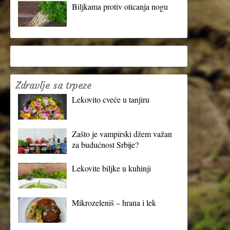
Biljkama protiv oticanja nogu
Zdravlje sa trpeze
Lekovito cveće u tanjiru
Zašto je vampirski džem važan
za budućnost Srbije?
Lekovite biljke u kuhinji
Mikrozeleniš – hrana i lek