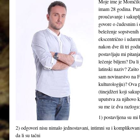
Moje ime je Momčilo 
imam 28 godina. Puni
proučavanje i sakuplja
govore o čudesnim i 
beleženje sopstvenih 
ekscentrično i udaren
nakon dve ili tri god
postavljaju mi pitanj
lečenje biljem? Da li 
latinski naziv? Zašto
sam novinarstvo na Fa
kulturologiju)? Ova 
(tinejdžeri koji sakup
uputstva za njihovo 
su me iz dva razloga:
1) postavljena su mi 
2) odgovori nisu nimalo jednostavani, intimni su i komplikova
da li su tačni