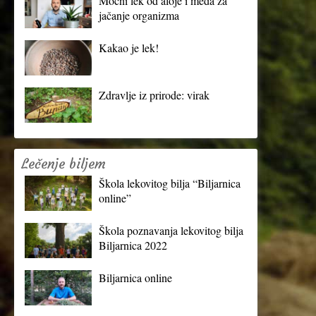
Moćni lek od aloje i meda za
jačanje organizma
Kakao je lek!
Zdravlje iz prirode: virak
Lečenje biljem
Škola lekovitog bilja “Biljarnica
online”
Škola poznavanja lekovitog bilja
Biljarnica 2022
Biljarnica online