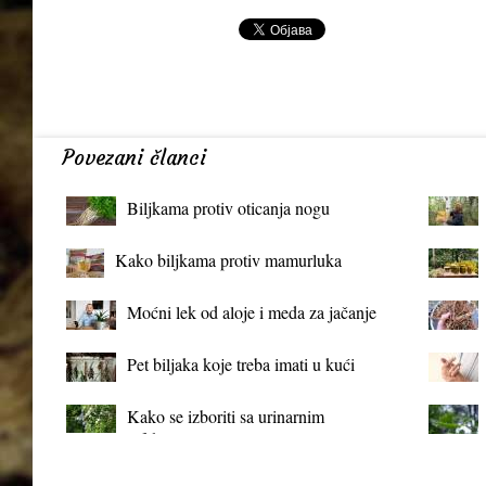
Povezani članci
Biljkama protiv oticanja nogu
Kako biljkama protiv mamurluka
Moćni lek od aloje i meda za jačanje
organizma
Pet biljaka koje treba imati u kući
Kako se izboriti sa urinarnim
infekcijama?