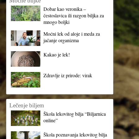
Moćne biljke
Dobar kao veronika –
čestoslavica ili razgon biljka za
mnogo boljki
Moćni lek od aloje i meda za
jačanje organizma
Kakao je lek!
Zdravlje iz prirode: virak
Lečenje biljem
Škola lekovitog bilja “Biljarnica
online”
Škola poznavanja lekovitog bilja