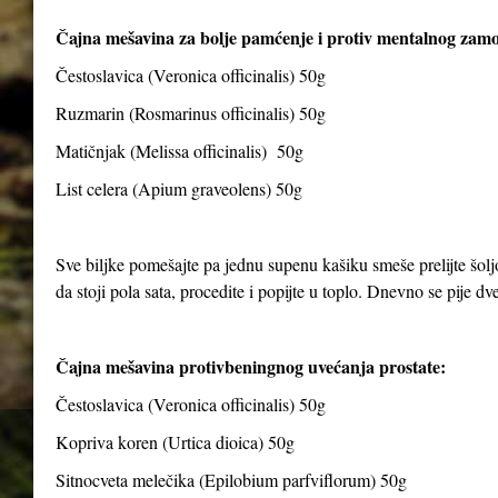
Čajna mešavina za bolje pamćenje i protiv mentalnog zam
Čestoslavica (Veronica officinalis) 50g
Ruzmarin (Rosmarinus officinalis) 50g
Matičnjak (Melissa officinalis) 50g
List celera (Apium graveolens) 50g
Sve biljke pomešajte pa jednu supenu kašiku smeše prelijte šolj
da stoji pola sata, procedite i popijte u toplo. Dnevno se pije dve 
Čajna mešavina protivbeningnog uvećanja prostate:
Čestoslavica (Veronica officinalis) 50g
Kopriva koren (Urtica dioica) 50g
Sitnocveta melečika (Epilobium parfviflorum) 50g