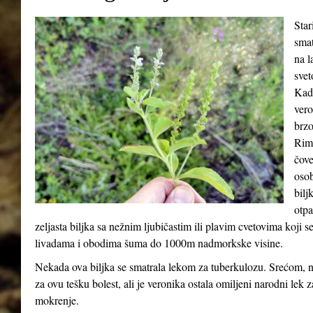
Star
smat
na l
svet
Kada
vero
brzo
Riml
čove
osob
bilj
otpa
zeljasta biljka sa nežnim ljubičastim ili plavim cvetovima koji 
livadama i obodima šuma do 1000m nadmorkske visine.
Nekada ova biljka se smatrala lekom za tuberkulozu. Srećom, n
za ovu tešku bolest, ali je veronika ostala omiljeni narodni lek 
mokrenje.