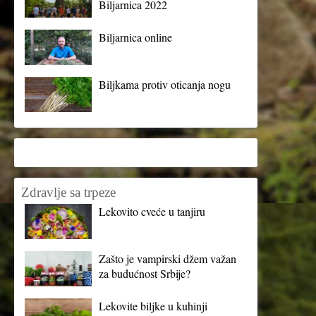
Biljarnica 2022
Biljarnica online
Biljkama protiv oticanja nogu
Zdravlje sa trpeze
Lekovito cveće u tanjiru
Zašto je vampirski džem važan
za budućnost Srbije?
Lekovite biljke u kuhinji