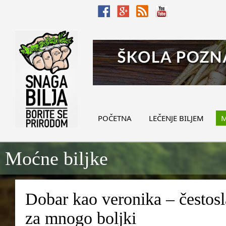
POČETNA
LEČENJE BILJEM
M
Moćne biljke
Dobar kao veronika – čestosla
za mnogo boljki