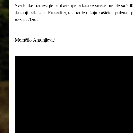
Sve biljke pomešajte pa dve supene kašike smeše prelijte sa 500
da stoji pola sata. Procedite, rastovrite u čaju kašičicu polena 
nezaslađeno.
Momčilo Antonijević