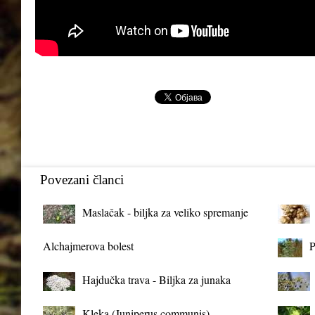
Povezani članci
Maslačak - biljka za veliko spremanje
organizma
Alchajmerova bolest
P
Hajdučka trava - Biljka za junaka
Kleka (Juniperus communis)