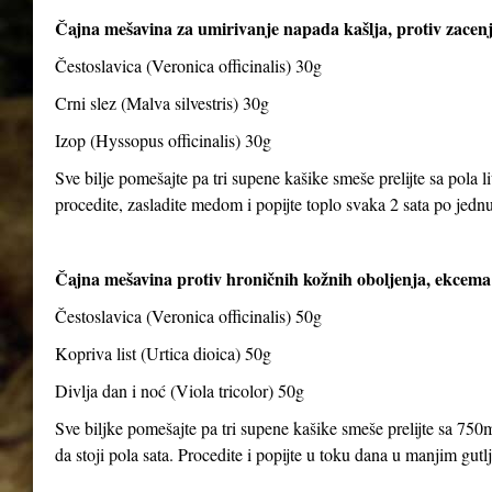
Čajna mešavina za umirivanje napada kašlja, protiv zacenj
Čestoslavica (Veronica officinalis) 30g
Crni slez (Malva silvestris) 30g
Izop (Hyssopus officinalis) 30g
Sve bilje pomešajte pa tri supene kašike smeše prelijte sa pola li
procedite, zasladite medom i popijte toplo svaka 2 sata po jedn
Čajna mešavina protiv hroničnih kožnih oboljenja, ekcema 
Čestoslavica (Veronica officinalis) 50g
Kopriva list (Urtica dioica) 50g
Divlja dan i noć (Viola tricolor) 50g
Sve biljke pomešajte pa tri supene kašike smeše prelijte sa 750m
da stoji pola sata. Procedite i popijte u toku dana u manjim gut