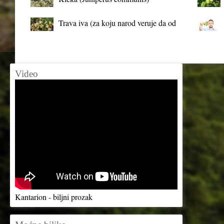
Trava iva (za koju narod veruje da od
mrtva pravi živa)
Video
Kantarion - biljni prozak