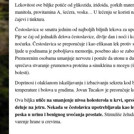
Lekovitost ove biljke potiče od glikozida, iridoida, gorkih mater
manitola, provitamina A, šećera, voska… U lečenju se koristi n
čajevi i tinktura.
Čestoslavica se smatra jednim od najboljih biljnih lekova za up
Pije se čaj od jednakih delova čestoslavice, divlje dan i noći i 
noćurka. Čestoslavica se preporučuje i kao efikasan lek protiv st
ljude u godinama je poboljšava memoriju, posebno ako se zabor
Premorenim osobama umanjuje nervozu i pomže da utonu u dubo
sprečava stvaranje grumenova proteina a-sinukleina u mozgu (
bolesti).
Doprinosi i olakšanom iskašljavanju i izbacivanju sekreta kod b
temperature i bolova u grudima. Jovan Tucakov je preoručuje ko
utiče na smanjenje nivoa holesterola u krvi, spr
Ova biljka
deluje na jetru. Nekada se čestolavica upotrebljavala kao le
peska u urinu i benignog uvećanja prostate.
Stimuliše želud
varenje hrane u crevima.