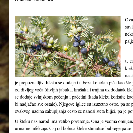
Ovaj
suvi
neko
palj
U za
klek
naci
je prepoznatljiv. Kleka se dodaje i u bezalkoholan pića kao što 
od divljeg voća (divljih jabuka, krušaka i trnjina uz dodatak k
se dodaje svinjskom pečenju i pačetini (kada kleku koristite ka
bi nadjačao sve ostale). Njegove iglice su izuzetno oštre, pa se 
ovakvog načina sakupljanja često se nanosi šteta biljci, pa je pot
U kleku naš narod ima veliko poverenje. Ona je veoma omiljena 
urinarne infekcije. Čaj od bobica kleke stimuliše bubrege pa s