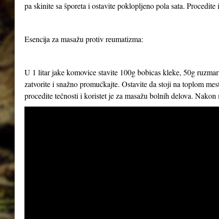
pa skinite sa šporeta i ostavite poklopljeno pola sata. Procedite
Esencija za masažu protiv reumatizma:
U 1 litar jake komovice stavite 100g bobicas kleke, 50g ruzmar
zatvorite i snažno promućkajte. Ostavite da stoji na toplom m
procedite tečnosti i koristet je za masažu bolnih delova. Nakon