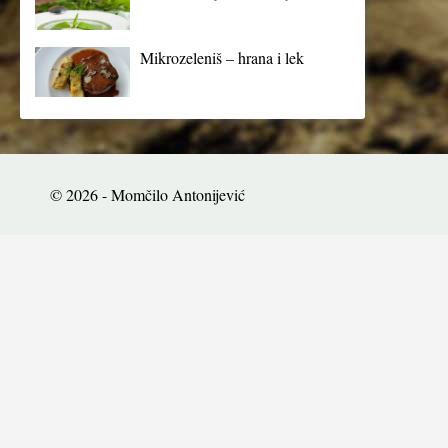
Mikrozeleniš – hrana i lek
© 2026 - Momčilo Antonijević