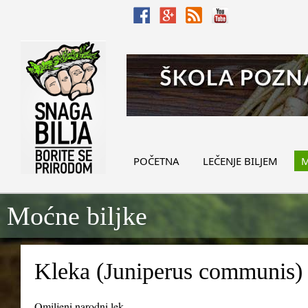
POČETNA
LEČENJE BILJEM
M
Moćne biljke
Kleka (Juniperus communis)
Omiljeni narodni lek