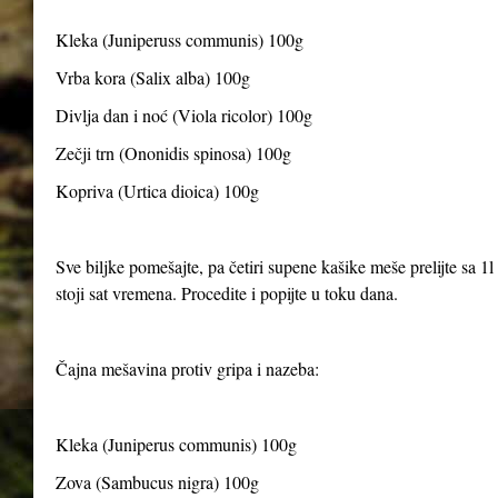
Kleka (Juniperuss communis) 100g
Vrba kora (Salix alba) 100g
Divlja dan i noć (Viola ricolor) 100g
Zečji trn (Ononidis spinosa) 100g
Kopriva (Urtica dioica) 100g
Sve biljke pomešajte, pa četiri supene kašike meše prelijte sa 1l
stoji sat vremena. Procedite i popijte u toku dana.
Čajna mešavina protiv gripa i nazeba:
Kleka (Juniperus communis) 100g
Zova (Sambucus nigra) 100g