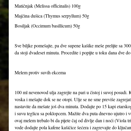
Matičnjak (Melissa officinalis) 100g
Majčina dušica (Thymus serpyllum) 50g
Bosiljak (Occimum basillicum) 50g
Sve biljke pomešajte, pa dve supene kašike meše prelijte sa 300
da stoji dvadeset minuta. Procedite i popijte u toku dana dve d
Melem protiv suvih ekcema
100 ml nevenovod ulja zagrejte na pari u čistoj i suvoj posudi. 
voska i mešajte dok se ne otopi. Ulje se ne sme previše zagrejat
nastavite da mešate još dva minuta. Dodajte po 15 kapi etarskog 
i suvu teglicu sa poklopcem. Mažite dva puta dnevno ujutro i v
ovaj melem trebalo bi da pijete čaj od divlje dan i noći (Viola tri
vode dodajte pola kafene kašičice šećera i zagrevajte do ključa