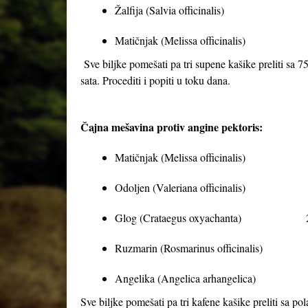
Žalfija (Salvia officina
Matičnjak (Melissa officina
Sve biljke pomešati pa tri supene kašike preliti sa 75
sata. Procediti i popiti u toku dana.
Čajna mešavina protiv angine pektoris:
Matičnjak (Melissa officinalis)
Odoljen (Valeriana officinalis)
Glog (Crataegus oxyachanta) 
Ruzmarin (Rosmarinus officinalis)
Angelika (Angelica arhangelica) 
Sve biljke pomešati pa tri kafene kašike preliti sa pola