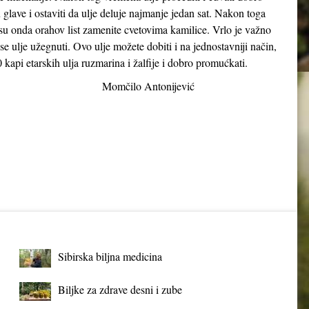
lave i ostaviti da ulje deluje najmanje jedan sat. Nakon toga
su onda orahov list zamenite cvetovima kamilice. Vrlo je važno
e ulje užegnuti. Ovo ulje možete dobiti i na jednostavniji način,
0 kapi etarskih ulja ruzmarina i žalfije i dobro promućkati.
tonijević
Sibirska biljna medicina
Biljke za zdrave desni i zube