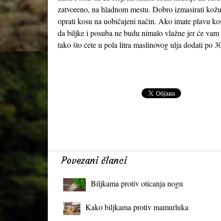
zatvoreno, na hladnom mestu. Dobro izmasirati kožu g
oprati kosu na uobičajeni način. Ako imate plavu ko
da biljke i posuba ne budu nimalo vlažne jer će vam s
tako što ćete u pola litra maslinovog ulja dodati po 3
Momčilo An
Povezani članci
Biljkama protiv oticanja nogu
Kako biljkama protiv mamurluka