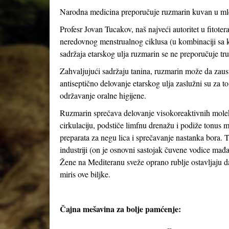
Narodna medicina preporučuje ruzmarin kuvan u mleku
Profesr Jovan Tucakov, naš najveći autoritet u fitoter
neredovnog menstrualnog ciklusa (u kombinaciji s
sadržaja etarskog ulja ruzmarin se ne preporučuje tr
Zahvaljujući sadržaju tanina, ruzmarin može da zausta
antiseptično delovanje etarskog ulja zaslužni su za to
održavanje oralne higijene.
Ruzmarin sprečava delovanje visokoreaktivnih moleku
cirkulaciju, podstiče limfnu drenažu i podiže tonus m
preparata za negu lica i sprečavanje nastanka bora. T
industriji (on je osnovni sastojak čuvene vodice mađar
Žene na Mediteranu sveže oprano rublje ostavljaju d
miris ove biljke.
Čajna mešavina za bolje pamćenje: