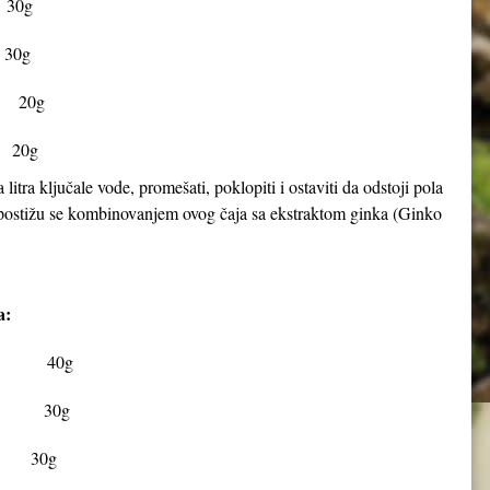
 30g
 30g
) 20g
 20g
 litra ključale vode, promešati, poklopiti i ostaviti da odstoji pola
ati postižu se kombinovanjem ovog čaja sa ekstraktom ginka (Ginko
a:
lis) 40g
ium) 30g
cvet 30g