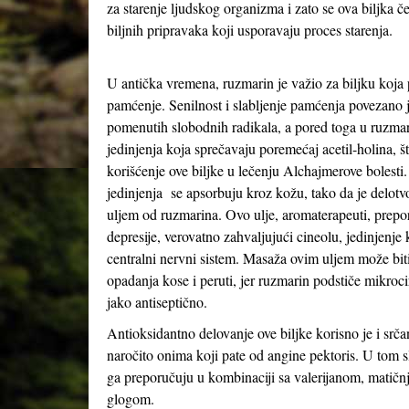
za starenje ljudskog organizma i zato se ova biljka 
biljnih pripravaka koji usporavaju proces starenja.
U antička vremena, ruzmarin je važio za biljku koja
pamćenje. Senilnost i slabljenje pamćenja povezano 
pomenutih slobodnih radikala, a pored toga u ruzma
jedinjenja koja sprečavaju poremećaj acetil-holina, š
korišćenje ove biljke u lečenju Alchajmerove bolest
jedinjenja se apsorbuju kroz kožu, tako da je delotv
uljem od ruzmarina. Ovo ulje, aromaterapeuti, prepo
depresije, verovatno zahvaljujući cineolu, jedinjenje 
centralni nervni sistem. Masaža ovim uljem može bit
opadanja kose i peruti, jer ruzmarin podstiče mikrocir
jako antiseptično.
Antioksidantno delovanje ove biljke korisno je i srč
naročito onima koji pate od angine pektoris. U tom sl
ga preporučuju u kombinaciji sa valerijanom, matič
glogom.