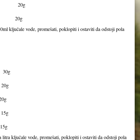
lis) 20g
lis) 20g
0ml ključale vode, promešati, poklopiti i ostaviti da odstoji pola
 30g
 20g
20g
 15g
15g
 litra ključale vode, promešati, poklopiti i ostaviti da odstoji pola