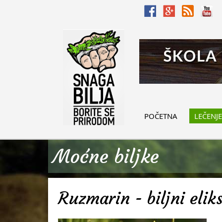
POČETNA
LEČENJE
Moćne biljke
Ruzmarin - biljni elik