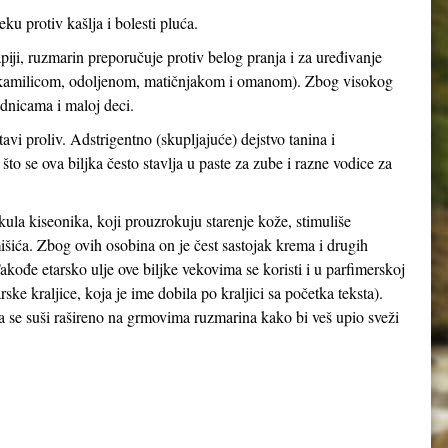
 protiv kašlja i bolesti pluća.
apiji, ruzmarin preporučuje protiv belog pranja i za uređivanje
a kamilicom, odoljenom, matičnjakom i omanom). Zbog visokog
udnicama i maloj deci.
vi proliv. Adstrigentno (skupljajuće) dejstvo tanina i
 što se ova biljka često stavlja u paste za zube i razne vodice za
la kiseonika, koji prouzrokuju starenje kože, stimuliše
išića. Zbog ovih osobina on je čest sastojak krema i drugih
akođe etarsko ulje ove biljke vekovima se koristi i u parfimerskoj
ske kraljice, koja je ime dobila po kraljici sa početka teksta).
a se suši rašireno na grmovima ruzmarina kako bi veš upio sveži