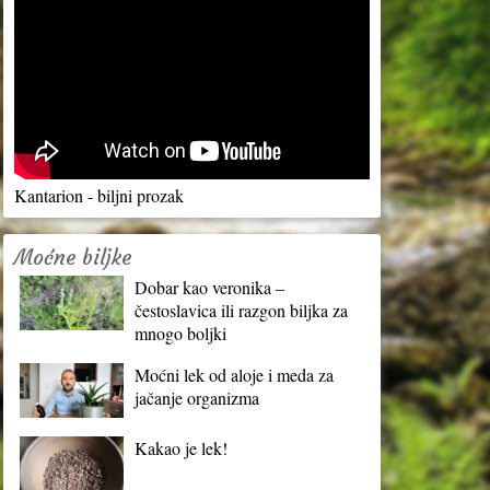
Kantarion - biljni prozak
Moćne biljke
Dobar kao veronika –
čestoslavica ili razgon biljka za
mnogo boljki
Moćni lek od aloje i meda za
jačanje organizma
Kakao je lek!