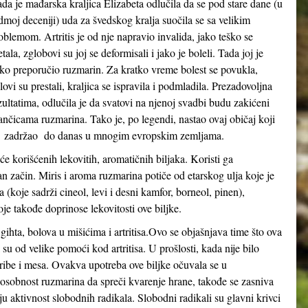
da je mađarska kraljica Elizabeta odlučila da se pod stare dane (u
dmoj deceniji) uda za švedskog kralja suočila se sa velikim
oblemom. Artritis je od nje napravio invalida, jako teško se
etala, zglobovi su joj se deformisali i jako je boleli. Tada joj je
ko preporučio ruzmarin. Za kratko vreme bolest se povukla,
lovi su prestali, kraljica se ispravila i podmladila. Prezadovoljna
zultatima, odlučila je da svatovi na njenoj svadbi budu zakićeni
ančicama ruzmarina. Tako je, po legendi, nastao ovaj običaj koji
 zadržao do danas u mnogim evropskim zemljama.
e korišćenih lekovitih, aromatičnih biljaka. Koristi ga
aran začin. Miris i aroma ruzmarina potiče od etarskog ulja koje je
a (koje sadrži cineol, levi i desni kamfor, borneol, pinen),
oje takođe doprinose lekovitosti ove biljke.
ihta, bolova u mišićima i artritisa.Ovo se objašnjava time što ova
 su od velike pomoći kod artritisa. U prošlosti, kada nije bilo
ribe i mesa. Ovakva upotreba ove biljke očuvala se u
osobnost ruzmarina da spreči kvarenje hrane, takođe se zasniva
u aktivnost slobodnih radikala. Slobodni radikali su glavni krivci