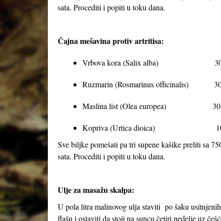
sata. Procediti i popiti u toku dana.
Čajna mešavina protiv artritisa:
Vrbova kora (Salix alba) 3
Ruzmarin (Rosmarinus officinalis) 3
Maslina list (Olea europea) 30
Kopriva (Urtica dioica) 1
Sve biljke pomešati pa tri supene kašike preliti sa 75
sata. Procediti i popiti u toku dana.
Ulje za masažu skalpa:
U pola litra malinovog ulja staviti po šaku usitnjenih 
flašu i ostaviti da stoji na suncu četiri nedelje uz 