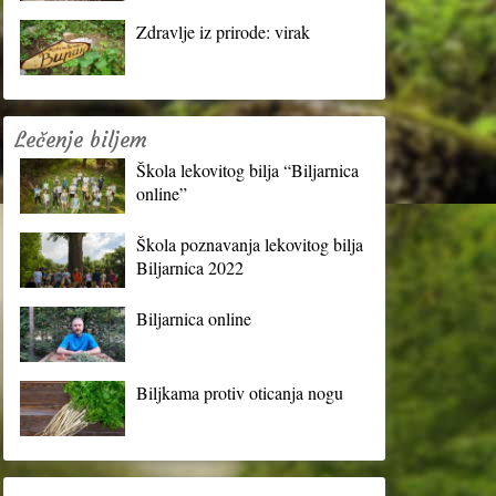
Zdravlje iz prirode: virak
Lečenje biljem
Škola lekovitog bilja “Biljarnica
online”
Škola poznavanja lekovitog bilja
Biljarnica 2022
Biljarnica online
Biljkama protiv oticanja nogu