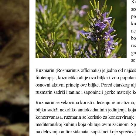
Ka
se
pr
kr
ne
bo
re
gr
se
Ruzmarin (Rosmarinus officinalis) je jedna od najčešć
fitoterapija, kozmetika ali je ova biljka i vrlo popul
osnovni aktivni princip ove biljke. Pored etarskog ulj
ruzmarin sadrži i tanine i saponine i gorke materije k
Ruzmarin se vekovima koristi u lečenju reumatizma, g
biljka sadrži nekoliko antioksidantnih jedinjenja koja
konzervanasa, ruzmarin se koristio za konzerviranje 
mediteranskoj kuhinji koja obiluje ovim začinom. Sp
na delovanju antioksidanata, supstanci koje sprečavaj