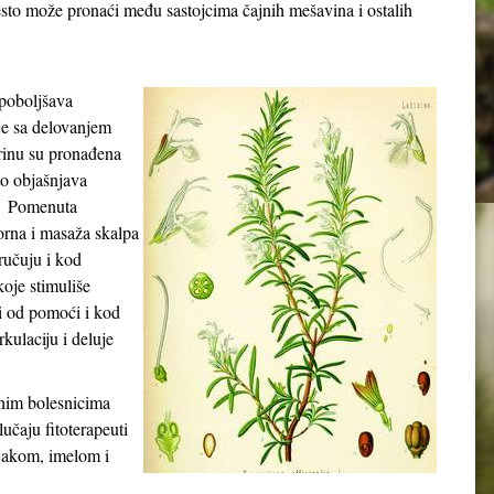
često može pronaći među sastojcima čajnih mešavina i ostalih
 poboljšava
je sa delovanjem
rinu su pronađena
to objašnjava
i. Pomenuta
orna i masaža skalpa
ručuju i kod
koje stimuliše
i od pomoći i kod
kulaciju i deluje
anim bolesnicima
učaju fitoterapeuti
njakom, imelom i