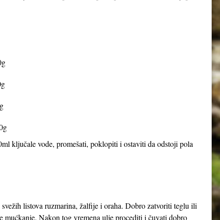
0g
0g
g
0g
0ml ključale vode, promešati, poklopiti i ostaviti da odstoji pola
svežih listova ruzmarina, žalfije i oraha. Dobro zatvoriti teglu ili
češće mućkanje. Nakon tog vremena ulje procediti i čuvati dobro