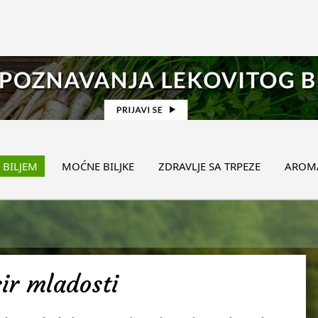
 BILJEM
MOĆNE BILJKE
ZDRAVLJE SA TRPEZE
AROMA
sir mladosti