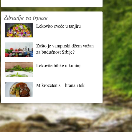
Zdravlje sa trpeze
Lekovito cveće u tanjiru
Zašto je vampirski džem važan
za budućnost Srbije?
Lekovite biljke u kuhinji
Mikrozeleniš – hrana i lek