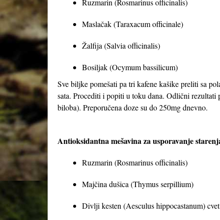
Ruzmarin (Rosmarinus officinalis)
Maslačak (Taraxacum officinale)
Žalfija (Salvia officinalis
Bosiljak (Ocymum bassilicum)
Sve biljke pomešati pa tri kafene kašike preliti sa pola
sata. Procediti i popiti u toku dana. Odlični rezult
biloba). Preporučena doze su do 250mg dnevno.
Antioksidantna mešavina za usporavanje starenj
Ruzmarin (Rosmarinus officina
Majčina dušica (Thymus serpill
Divlji kesten (Aesculus hippocastanum) 