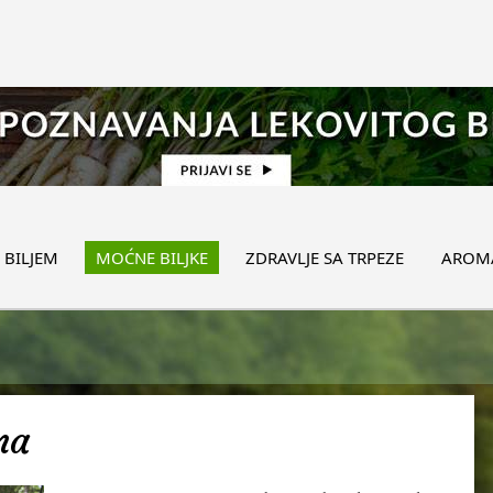
 BILJEM
MOĆNE BILJKE
ZDRAVLJE SA TRPEZE
AROMA
na