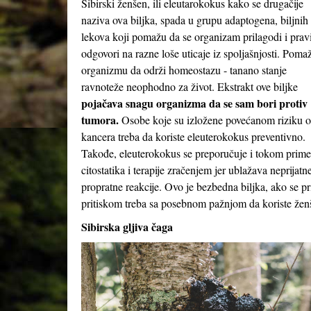
Sibirski ženšen, ili eleutarokokus kako se drugačije
naziva ova biljka, spada u grupu adaptogena, biljnih
lekova koji pomažu da se organizam prilagodi i prav
odgovori na razne loše uticaje iz spoljašnjosti. Poma
organizmu da održi homeostazu - tanano stanje
ravnoteže neophodno za život. Ekstrakt ove biljke
pojačava snagu organizma da se sam bori protiv
tumora
.
Osobe koje su izložene povećanom riziku 
kancera treba da koriste eleuterokokus preventivno.
Takođe, eleuterokokus se preporučuje i tokom prim
citostatika i terapije zračenjem jer ublažava neprijatn
propratne reakcije. Ovo je bezbedna biljka, ako se p
pritiskom treba sa posebnom pažnjom da koriste ženš
Sibirska
gljiva
č
aga