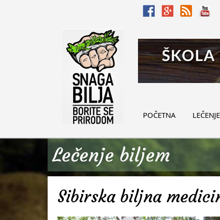
POČETNA
LEČENJE
Lečenje biljem
Sibirska biljna medici