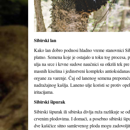
Sibirski lan
Kako lan dobro podnosi hladno vreme stanovnici Sibir
platno. Semena koje je ostajalo u toku tog procesa, po
ulja na srce i krvne sudove naučnici su otkrili tek 
masnih kiselina i jedinstveni kompleks antioksidanasa
organe za varenje. Čaj od lanenog semena preporučuj
nadražajnog kašlja. Laneno ulje koristi se protiv ope
iritacijama.
Sibirski šipurak
Sibirski šipurak ili sibirska divlja ruža razlikuje 
crvenim plodovima. I domaći, a posebno sibirski šip
dve kašičice sitno samlevenog ploda mogu zadovolji