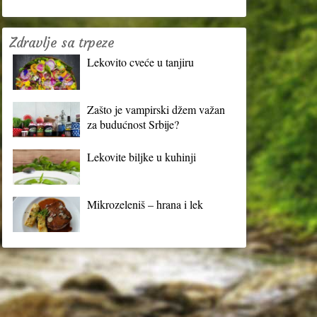
Zdravlje sa trpeze
Lekovito cveće u tanjiru
Zašto je vampirski džem važan
za budućnost Srbije?
Lekovite biljke u kuhinji
Mikrozeleniš – hrana i lek