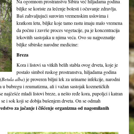
Na ogomnom prostranstvu Sibira već hiljadama godina
biljke se koriste za lečenje bolesti i očuvanje zdravlja.
Baš zahvaljujući surovim vremenskim uslovima i
kratkom letu, biljke koje tamo rastu imaju malo vremena
da počnu i završe proces vegetacije, pa je koncentracija
lekovitih sastojaka u njima veća. Ovo su najpoznatije
biljke sibirske narodne medicine:
Breza
Kora i listovi sa vitkih belih stabla ovog drveta, koje je
postalo simbol ruskog prostranstva, hiljadama godina
(
Betula alba
) je proveren biljni lek za urinarne infekcije, narodni
a u bubregu i reumatizma, ali i važan sastojak kozmetičkih
se najčešće mladi listovi breze, a nešto ređe kora, pupoljci i katran
a se i sok koji se dobija bušenjem drveta. On se odmah
redstvo za jačanje i čišćenje organizma od nagomilanih