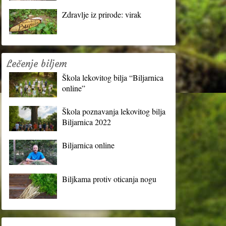
Zdravlje iz prirode: virak
Lečenje biljem
Škola lekovitog bilja “Biljarnica
online”
Škola poznavanja lekovitog bilja
Biljarnica 2022
Biljarnica online
Biljkama protiv oticanja nogu