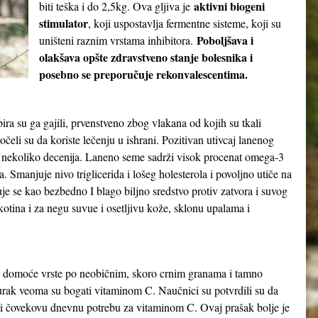
aktivni biogeni
biti teška i do 2,5kg. Ova gljiva je
stimulator
, koji uspostavlja fermentne sisteme, koji su
Poboljšava i
uništeni raznim vrstama inhibitora.
olakšava opšte zdravstveno stanje bolesnika
i
posebno se preporučuje rekonvalescentima
.
a su ga gajili, prvenstveno zbog vlakana od kojih su tkali
čeli su da koriste lečenju u ishrani. Pozitivan utivcaj lanenog
pre nekoliko decenija. Laneno seme sadrži visok procenat omega-3
. Smanjuje nivo triglicerida i lošeg holesterola i povoljno utiče na
e se kao bezbedno I blago biljno sredstvo protiv zatvora i suvog
kotina i za negu suvue i osetljivu kože, sklonu upalama i
se od domoće vrste po neobičnim, skoro crnim granama i tamno
urak veoma su bogati vitaminom C. Naučnici su potvrdili su da
ti čovekovu dnevnu potrebu za vitaminom C. Ovaj prašak bolje je