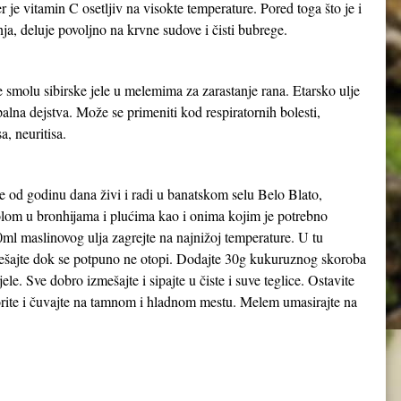
 je vitamin C osetljiv na visokte temperature. Pored toga što je i
ja, deluje povoljno na krvne sudove i čisti bubrege.
 smolu sibirske jele u melemima za zarastanje rana. Etarsko ulje
palna dejstva. Može se primeniti kod respiratornih bolesti,
a, neuritisa.
še od godinu dana živi i radi u banatskom selu Belo Blato,
olom u bronhijama i plućima kao i onima kojim je potrebno
0ml maslinovog ulja zagrejte na najnižoj temperature. U tu
ešajte dok se potpuno ne otopi. Dodajte 30g kukuruznog skoroba
jele. Sve dobro izmešajte i sipajte u čiste i suve teglice. Ostavite
orite i čuvajte na tamnom i hladnom mestu. Melem umasirajte na