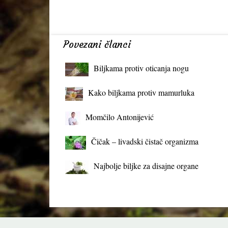
Povezani članci
Biljkama protiv oticanja nogu
Kako biljkama protiv mamurluka
Momčilo Antonijević
Čičak – livadski čistač organizma
Najbolje biljke za disajne organe