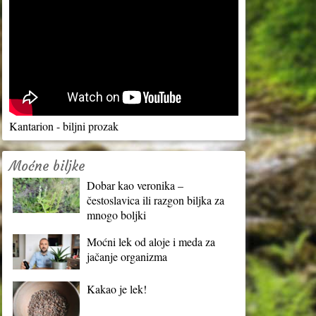
Kantarion - biljni prozak
Moćne biljke
Dobar kao veronika –
čestoslavica ili razgon biljka za
mnogo boljki
Moćni lek od aloje i meda za
jačanje organizma
Kakao je lek!