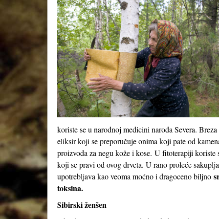
koriste se u narodnoj medicini naroda Severa. Breza 
eliksir koji se preporučuje onima koji pate od kamen
proizvoda za negu kože i kose. U fitoterapiji koriste 
koji se pravi od ovog drveta. U rano proleće sakuplj
s
upotrebljava kao veoma moćno i dragoceno biljno
toksina
.
Sibirski ženšen