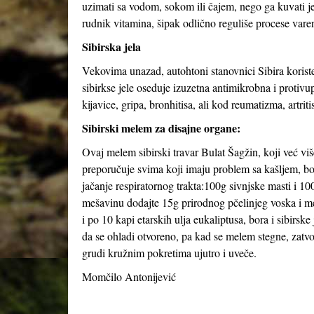
uzimati sa vodom, sokom ili čajem, nego ga kuvati jer
rudnik vitamina, šipak odlično reguliše procese varen
Sibirska jela
Vekovima unazad, autohtoni stanovnici Sibira koriste
sibirkse jele oseduje izuzetna antimikrobna i protivu
kijavice, gripa, bronhitisa, ali kod reumatizma, artritis
Sibirski melem za disajne organe:
Ovaj melem sibirski travar Bulat Šagžin, koji već vi
preporučuje svima koji imaju problem sa kašljem, b
jačanje respiratornog trakta:100g sivnjske masti i 10
mešavinu dodajte 15g prirodnog pčelinjeg voska i m
i po 10 kapi etarskih ulja eukaliptusa, bora i sibirske 
da se ohladi otvoreno, pa kad se melem stegne, zatv
grudi kružnim pokretima ujutro i uveče.
Momčilo Antonijević