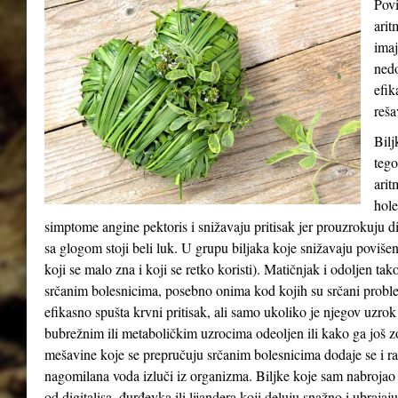
Povi
arit
imaj
nedo
efik
reša
Bilj
tego
arit
hole
simptome angine pektoris i snižavaju pritisak jer prouzrokuju d
sa glogom stoji beli luk. U grupu biljaka koje snižavaju povišen 
koji se malo zna i koji se retko koristi). Matičnjak i odoljen t
srčanim bolesnicima, posebno onima kod kojih su srčani probl
efikasno spušta krvni pritisak, ali samo ukoliko je njegov uzro
bubrežnim ili metaboličkim uzrocima odeoljen ili kako ga još zo
mešavine koje se prepručuju srčanim bolesnicima dodaje se i ras
nagomilana voda izluči iz organizma. Biljke koje sam nabrojao s
od digitalisa, đurđevka ili lijandera koji deluju snažno i ubraja