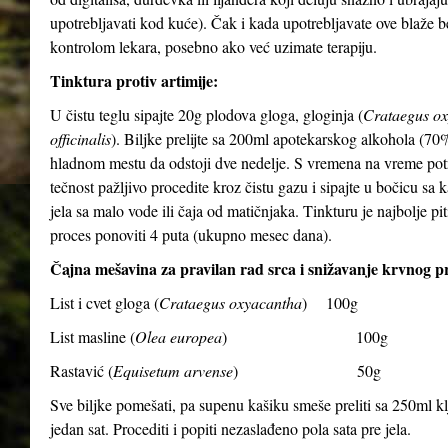
upotrebljavati kod kuće). Čak i kada upotrebljavate ove blaže be
kontrolom lekara, posebno ako već uzimate terapiju.
Tinktura protiv artimije:
U čistu teglu sipajte 20g plodova gloga, gloginja (
Crataegus o
officinalis
). Biljke prelijte sa 200ml apotekarskog alkohola (70
hladnom mestu da odstoji dve nedelje. S vremena na vreme po
tečnost pažljivo procedite kroz čistu gazu i sipajte u bočicu sa
jela sa malo vode ili čaja od matičnjaka. Tinkturu je najbolje p
proces ponoviti 4 puta (ukupno mesec dana).
Čajna mešavina za pravilan rad srca i snižavanje krvnog pr
List i cvet gloga (
Crataegus oxyacantha
) 100g
List masline (
Olea europea
) 100g
Rastavić (
Equisetum arvense
) 50g
Sve biljke pomešati, pa supenu kašiku smeše preliti sa 250ml klju
jedan sat. Procediti i popiti nezaslađeno pola sata pre jela.