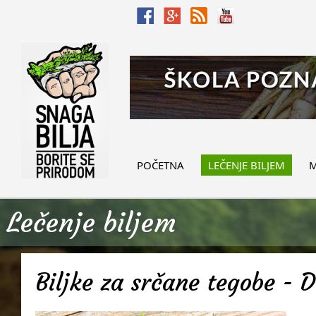
POČETNA
LEČENJE BILJEM
M
Lečenje biljem
Biljke za srčane tegobe - D