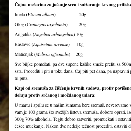
Čajna mešavina za jačanje srca i snižavanje krvnog pritisk
Imela (
Viscum album
) 20g
Glog (
Crataegus oxychanta
) 20g
Angelika (
Angelica arhangelica
) 10g
Rastavić (
Equisetum arvense
) 10g
Matičnjak (
Melissa officinalis
) 20g
Sve biljke pomešati, pa dve supene kašike smeše preliti sa 500ml
sata. Procediti i piti u toku dana. Čaj piti pet dana, pa naprav
tri puta.
Kapi od sremuša za čišćenje krvnih sudova, protiv povišenog
deluju protiv srčanog i moždanog udara:
U martu i aprilu se u našim šumama bere sremuš, neverovatno va
vam je 100 grama što svežijih listova sremuša, doboro oprati, isce
300g 70% alkohola. Teglu dobro zatvoriti, promućkati i ostavi
češće mućkanje. Nakon dve nedelje tečnost procediti, ostaviti da