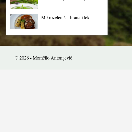
Mikrozeleniš – hrana i lek
© 2026 - Momčilo Antonijević