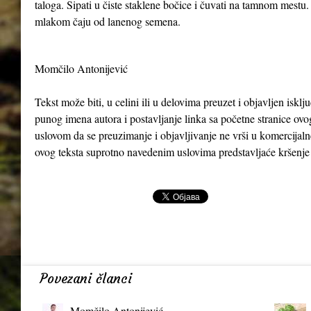
taloga. Sipati u čiste staklene bočice i čuvati na tamnom mestu.
mlakom čaju od lanenog semena.
Momčilo Antonijević
Tekst može biti, u celini ili u delovima preuzet i objavljen iskl
punog imena autora i postavljanje linka sa početne stranice ovo
uslovom da se preuzimanje i objavljivanje ne vrši u komercijaln
ovog teksta suprotno navedenim uslovima predstavljaće kršenje
Povezani članci
Momčilo Antonijević