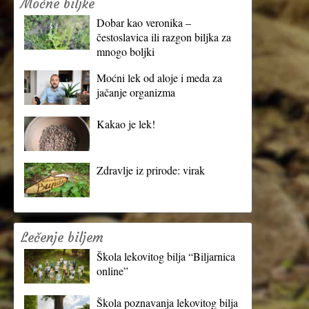
Moćne biljke
Dobar kao veronika –
čestoslavica ili razgon biljka za
mnogo boljki
Moćni lek od aloje i meda za
jačanje organizma
Kakao je lek!
Zdravlje iz prirode: virak
Lečenje biljem
Škola lekovitog bilja “Biljarnica
online”
Škola poznavanja lekovitog bilja