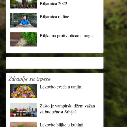
Biljarnica 2022
Biljarnica online
Biljkama protiv oticanja nogu
Zdravlje sa trpeze
Lekovito cveće u tanjiru
Zašto je vampirski džem važan
za budućnost Srbije?
Lekovite biljke u kuhinji