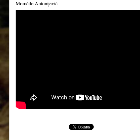
Momčilo Antonijević