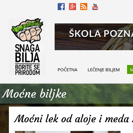
POČETNA
LEČENJE BILJEM
M
Moćne biljke
Moćni lek od aloje i meda