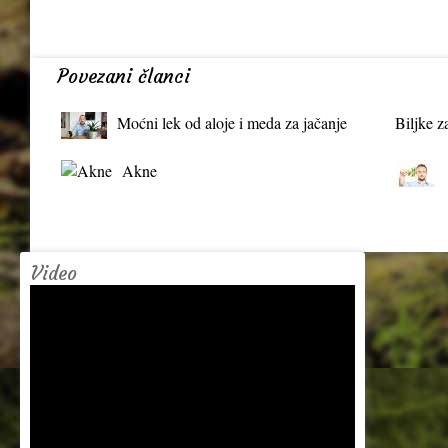
Povezani članci
Moćni lek od aloje i meda za jačanje
Biljke z
organizma
Akne
Video