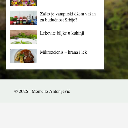
Zašto je vampirski džem važan
za budućnost Srbije?
Lekovite biljke u kuhinji
Mikrozeleniš – hrana i lek
© 2026 - Momčilo Antonijević