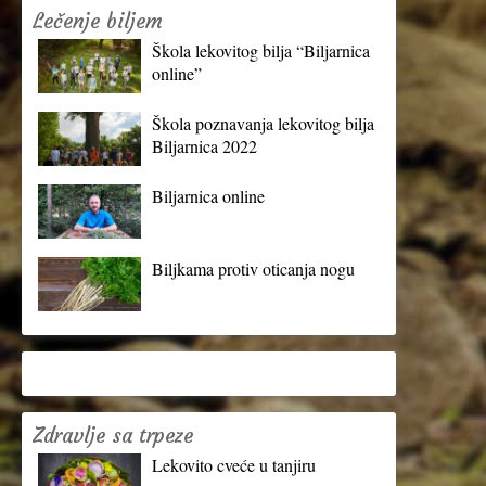
Lečenje biljem
Škola lekovitog bilja “Biljarnica
online”
Škola poznavanja lekovitog bilja
Biljarnica 2022
Biljarnica online
Biljkama protiv oticanja nogu
Zdravlje sa trpeze
Lekovito cveće u tanjiru