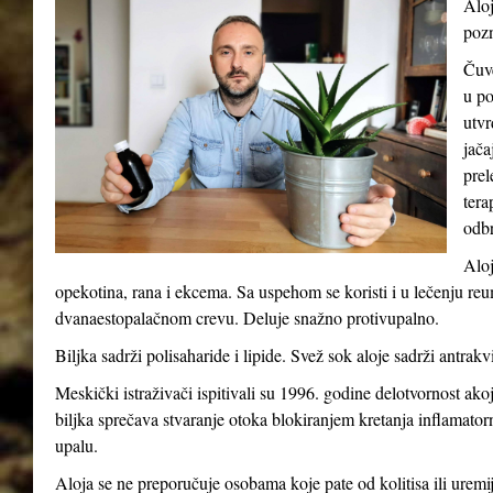
Aloj
pozn
Čuve
u po
utvr
jača
prel
tera
odb
Aloj
opekotina, rana i ekcema. Sa uspehom se koristi i u lečenju reum
dvanaestopalačnom crevu. Deluje snažno protivupalno.
Biljka sadrži polisaharide i lipide. Svež sok aloje sadrži antrakv
Meskički istraživači ispitivali su 1996. godine delotvornost ak
biljka sprečava stvaranje otoka blokiranjem kretanja inflamatorni
upalu.
Aloja se ne preporučuje osobama koje pate od kolitisa ili uremij