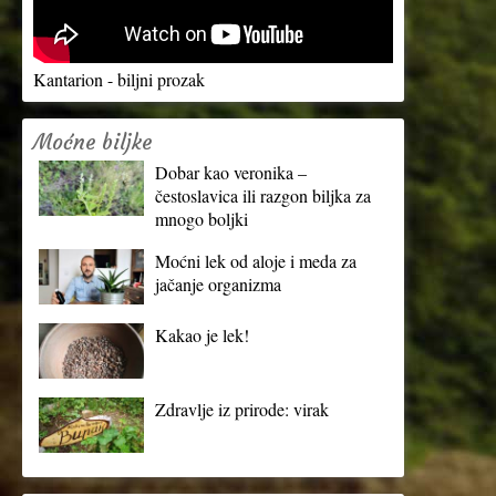
Kantarion - biljni prozak
Moćne biljke
Dobar kao veronika –
čestoslavica ili razgon biljka za
mnogo boljki
Moćni lek od aloje i meda za
jačanje organizma
Kakao je lek!
Zdravlje iz prirode: virak