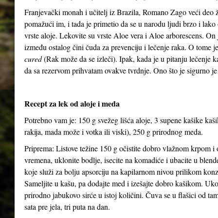
Franjevački monah i učitelj iz Brazila, Romano Zago veći deo 
pomažući im, i tada je primetio da se u narodu ljudi brzo i lako 
vrste aloje. Lekovite su vrste Aloe vera i Aloe arborescens. On j
između ostalog čini čuda za prevenciju i lečenje raka. O tome 
cured
(Rak može da se izleči). Ipak, kada je u pitanju lečenje 
da sa rezervom prihvatam ovakve tvrdnje. Ono što je sigurno je
Recept za lek od aloje i meda
Potrebno vam je: 150 g svežeg lišća aloje, 3 supene kašike kaš
rakija, mada može i votka ili viski), 250 g prirodnog meda.
Priprema: Listove težine 150 g očistite dobro vlažnom krpom i o
vremena, uklonite bodlje, isecite na komadiće i ubacite u blen
koje služi za bolju apsorciju na kapilarnom nivou prilikom kon
Sameljite u kašu, pa dodajte med i izešajte dobro kašikom. Uko
prirodno jabukovo sirće u istoj količini. Čuva se u flašici od ta
sata pre jela, tri puta na dan.