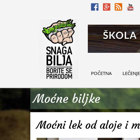
POČETNA
LEČENJE
Moćne biljke
Moćni lek od aloje i 