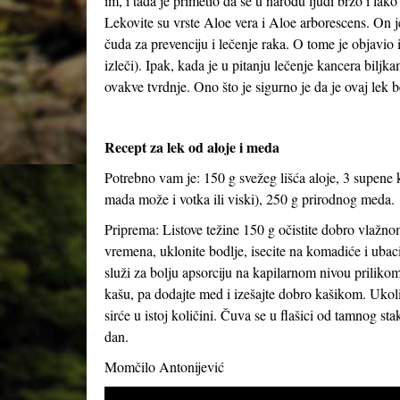
im, i tada je primetio da se u narodu ljudi brzo i lako
Lekovite su vrste Aloe vera i Aloe arborescens. On je
čuda za prevenciju i lečenje raka. O tome je objavi
izleči). Ipak, kada je u pitanju lečenje kancera bil
ovakve tvrdnje. Ono što je sigurno je da je ovaj lek
Recept za lek od aloje i meda
Potrebno vam je: 150 g svežeg lišća aloje, 3 supene 
mada može i votka ili viski), 250 g prirodnog meda.
Priprema: Listove težine 150 g očistite dobro vlažno
vremena, uklonite bodlje, isecite na komadiće i ubac
služi za bolju apsorciju na kapilarnom nivou prilik
kašu, pa dodajte med i izešajte dobro kašikom. Ukol
sirće u istoj količini. Čuva se u flašici od tamnog stak
dan.
Momčilo Antonijević