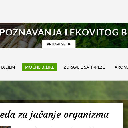
 BILJEM
MOĆNE BILJKE
ZDRAVLJE SA TRPEZE
AROMA
meda za jačanje organizma