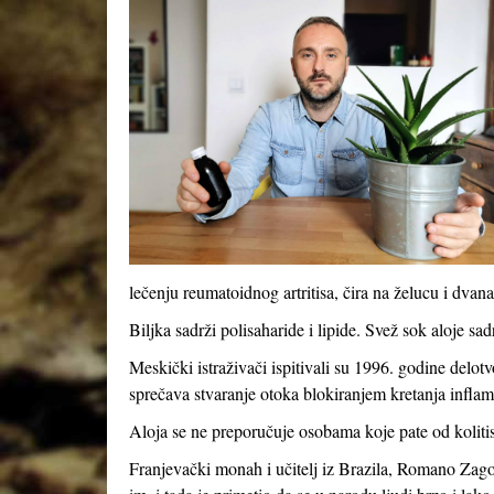
lečenju reumatoidnog artritisa, čira na želucu i dva
Biljka sadrži polisaharide i lipide. Svež sok aloje sa
Meskički istraživači ispitivali su 1996. godine delot
sprečava stvaranje otoka blokiranjem kretanja inflama
Aloja se ne preporučuje osobama koje pate od kolitisa
Franjevački monah i učitelj iz Brazila, Romano Zag