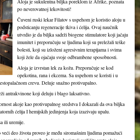
Aloja je sukulentna biljka poreklom iz Afrike, poznata
po neverovatnoj lekovitosti!
Čuveni ruski lekar Filatov s uspehom je koristio aloju u
podsticanju regeneracije tkiva i ćelija. Ovaj naučnik
utvrdio je da biljka sadrži biogene stimulatore koji jačaju
imunitet i preporučuju se ljudima koji su preležali teške
bolesti, koji su izloženi agresivnim terapijama i svima
koji žele da ojačaju svoje odbrambene sposobnosti.
Aloja je izvrstan lek za kožu. Preporučuje se kod
opekotina, rana i ekcema. Sa uspehom se koristi i u
naestopalačnom crevu. Deluje snažno protivupalno.
drži antrakvinone koji deluju i blago laksativno.
vornost akoje kao protivupalnog sredstva I dokazali da ova biljka
tornih ćelija I hemijskih jedinjenja koja izazivaju upalu.
 ili uremije.
o veći deo života proveo je među siromašnim ljudima pomažući