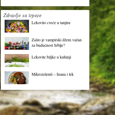
Zdravlje sa trpeze
Lekovito cveće u tanjiru
Zašto je vampirski džem važan
za budućnost Srbije?
Lekovite biljke u kuhinji
Mikrozeleniš – hrana i lek