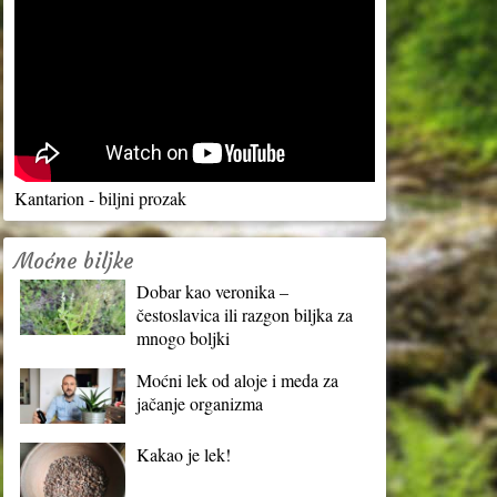
Kantarion - biljni prozak
Moćne biljke
Dobar kao veronika –
čestoslavica ili razgon biljka za
mnogo boljki
Moćni lek od aloje i meda za
jačanje organizma
Kakao je lek!