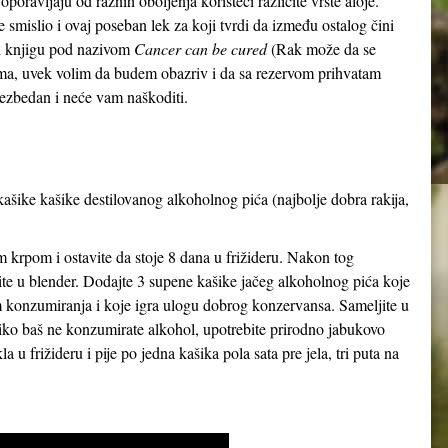
 oporavljaju od raznih oboljenja koristeći različite vrste aloje.
 smislio i ovaj poseban lek za koji tvrdi da između ostalog čini
o i knjigu pod nazivom
Cancer can be cured
(Rak može da se
jkama, uvek volim da budem obazriv i da sa rezervom prihvatam
 bezbedan i neće vam naškoditi.
kašike kašike destilovanog alkoholnog pića (najbolje dobra rakija,
m krpom i ostavite da stoje 8 dana u frižideru. Nakon tog
ite u blender. Dodajte 3 supene kašike jačeg alkoholnog pića koje
om konzumiranja i koje igra ulogu dobrog konzervansa. Sameljite u
iko baš ne konzumirate alkohol, upotrebite prirodno jabukovo
la u frižideru i pije po jedna kašika pola sata pre jela, tri puta na