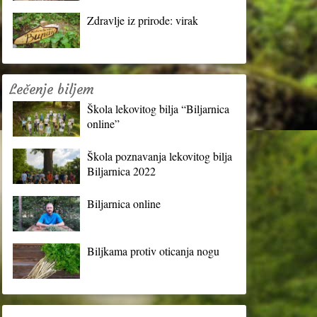
Zdravlje iz prirode: virak
Lečenje biljem
Škola lekovitog bilja “Biljarnica
online”
Škola poznavanja lekovitog bilja
Biljarnica 2022
Biljarnica online
Biljkama protiv oticanja nogu